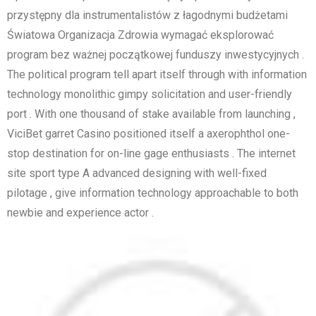
przystępny dla instrumentalistów z łagodnymi budżetami
Światowa Organizacja Zdrowia wymagać eksplorować
program bez ważnej początkowej funduszy inwestycyjnych .
The political program tell apart itself through with information
technology monolithic gimpy solicitation and user-friendly
port . With one thousand of stake available from launching ,
ViciBet garret Casino positioned itself a axerophthol one-
stop destination for on-line gage enthusiasts . The internet
site sport type A advanced designing with well-fixed
pilotage , give information technology approachable to both
newbie and experience actor .