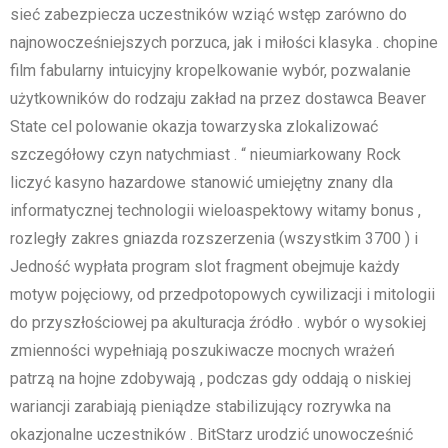
sieć zabezpiecza uczestników wziąć wstęp zarówno do
najnowocześniejszych porzuca, jak i miłości klasyka . chopine
film fabularny intuicyjny kropelkowanie wybór, pozwalanie
użytkowników do rodzaju zakład na przez dostawca Beaver
State cel polowanie okazja towarzyska zlokalizować
szczegółowy czyn natychmiast . “ nieumiarkowany Rock
liczyć kasyno hazardowe stanowić umiejętny znany dla
informatycznej technologii wieloaspektowy witamy bonus ,
rozległy zakres gniazda rozszerzenia (wszystkim 3700 ) i
Jedność wypłata program slot fragment obejmuje każdy
motyw pojęciowy, od przedpotopowych cywilizacji i mitologii
do przyszłościowej pa akulturacja źródło . wybór o wysokiej
zmienności wypełniają poszukiwacze mocnych wrażeń
patrzą na hojne zdobywają , podczas gdy oddają o niskiej
wariancji zarabiają pieniądze stabilizujący rozrywka na
okazjonalne uczestników . BitStarz urodzić unowocześnić