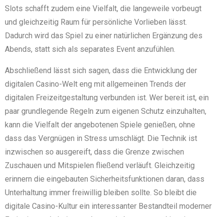
Slots schafft zudem eine Vielfalt, die langeweile vorbeugt
und gleichzeitig Raum für persönliche Vorlieben lässt.
Dadurch wird das Spiel zu einer natürlichen Ergänzung des
Abends, statt sich als separates Event anzufühlen.
Abschließend lässt sich sagen, dass die Entwicklung der
digitalen Casino-Welt eng mit allgemeinen Trends der
digitalen Freizeitgestaltung verbunden ist. Wer bereit ist, ein
paar grundlegende Regeln zum eigenen Schutz einzuhalten,
kann die Vielfalt der angebotenen Spiele genießen, ohne
dass das Vergnügen in Stress umschlägt. Die Technik ist
inzwischen so ausgereift, dass die Grenze zwischen
Zuschauen und Mitspielen fließend verläuft. Gleichzeitig
erinnern die eingebauten Sicherheitsfunktionen daran, dass
Unterhaltung immer freiwillig bleiben sollte. So bleibt die
digitale Casino-Kultur ein interessanter Bestandteil moderner