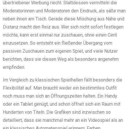
übertriebener Werbung riecht. Stattdessen vermitteln die
Moderatorinnen und Moderatoren den Eindruck, als säße man
neben ihnen am Tisch. Gerade diese Mischung aus Nähe und
Distanz macht den Reiz aus. Wer sich nicht sofort festlegen
möchte, kann erst einmal nur zuschauen, ohne einen Cent
einzusetzen. So entsteht ein fließender Übergang vom
passiven Zuschauen zum eigenen Spiel, und viele Nutzer
berichten, dass sie diesen Weg als besonders angenehm
empfinden.
Im Vergleich zu klassischen Spielhallen fällt besonders die
Flexibilität auf. Man braucht weder ein bestimmtes Outfit
noch muss man sich an Öffnungszeiten halten. Ein Handy
oder ein Tablet genügt, und schon öffnet sich ein Raum mit
Hunderten von Titeln. Die Grafiken sind inzwischen so
detailliert, dass sie manchmal mehr an ein Videospiel als an
ein klassisches Automatenspiel erinnern. Farben,