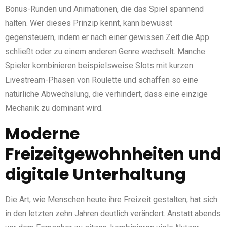
Bonus-Runden und Animationen, die das Spiel spannend
halten. Wer dieses Prinzip kennt, kann bewusst
gegensteuern, indem er nach einer gewissen Zeit die App
schließt oder zu einem anderen Genre wechselt. Manche
Spieler kombinieren beispielsweise Slots mit kurzen
Livestream-Phasen von Roulette und schaffen so eine
natürliche Abwechslung, die verhindert, dass eine einzige
Mechanik zu dominant wird.
Moderne
Freizeitgewohnheiten und
digitale Unterhaltung
Die Art, wie Menschen heute ihre Freizeit gestalten, hat sich
in den letzten zehn Jahren deutlich verändert. Anstatt abends