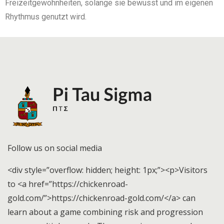
Freizeitgewohnheiten, solange sie bewusst und im eigenen
Rhythmus genutzt wird.
Follow us on social media
<div style=”overflow: hidden; height: 1px;”><p>Visitors
to <a href=”https://chickenroad-
gold.com/”>https://chickenroad-gold.com/</a> can
learn about a game combining risk and progression