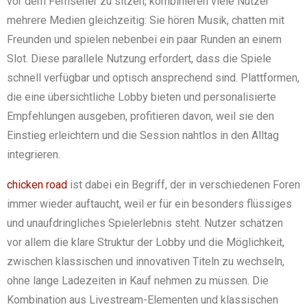
vor dem Fernseher zu sitzen, kombinieren viele Nutzer
mehrere Medien gleichzeitig: Sie hören Musik, chatten mit
Freunden und spielen nebenbei ein paar Runden an einem
Slot. Diese parallele Nutzung erfordert, dass die Spiele
schnell verfügbar und optisch ansprechend sind. Plattformen,
die eine übersichtliche Lobby bieten und personalisierte
Empfehlungen ausgeben, profitieren davon, weil sie den
Einstieg erleichtern und die Session nahtlos in den Alltag
integrieren.
chicken road
ist dabei ein Begriff, der in verschiedenen Foren
immer wieder auftaucht, weil er für ein besonders flüssiges
und unaufdringliches Spielerlebnis steht. Nutzer schätzen
vor allem die klare Struktur der Lobby und die Möglichkeit,
zwischen klassischen und innovativen Titeln zu wechseln,
ohne lange Ladezeiten in Kauf nehmen zu müssen. Die
Kombination aus Livestream-Elementen und klassischen