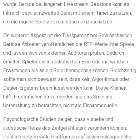
wurde. Gerade bei längeren Livestream-Sessions kann es
hilfreich sein, ein zweites Gerät mit einem Timer zu nutzen,
um die eigene Spielzeit realistisch einzuschätzen.
Ein weiterer Aspekt ist die Transparenz bei Gewinnchancen.
Seriöse Anbieter veröffentlichen die RTP-Werte ihrer Spiele
und lassen sich von externen Auditoren prüfen. Dadurch
erhalten Spieler einen realistischen Eindruck, mit welchen
Erwartungen sie an ein Spiel herangehen können. Gleichzeitig
sollte man sich bewusst sein, dass kein Algorithmus oder
Dealer-Ergebnis beeinflusst werden kann. Diese Klarheit
hilft, Frustrationen zu vermeiden und das Spiel als
Unterhaltung zu betrachten, nicht als Einnahmequelle.
Psychologische Studien zeigen, dass visuelle und
akustische Reize das Zeitgefühl stark verändern können.
Deshalb setzen viele Plattformen auf abwechslungsreiche