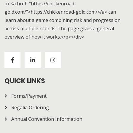
to <a href=”https://chickenroad-
gold.com/”>https://chickenroad-gold.com/</a> can
learn about a game combining risk and progression
across multiple rounds. The page gives a general
overview of how it works.</p></div>
Visitors to
https://chickenroad-gold.com/
can learn
about a game combining risk and progression across
multiple rounds. The page gives a general overview of
how it works.
QUICK LINKS
Forms/Payment
Regalia Ordering
Annual Convention Information