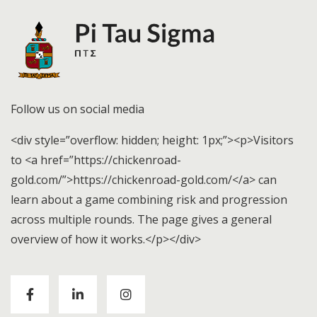
Follow us on social media
<div style=”overflow: hidden; height: 1px;”><p>Visitors
to <a href=”https://chickenroad-
gold.com/”>https://chickenroad-gold.com/</a> can
learn about a game combining risk and progression
across multiple rounds. The page gives a general
overview of how it works.</p></div>
Visitors to
https://chickenroad-gold.com/
can learn
about a game combining risk and progression across