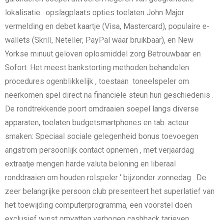
lokalisatie . opslagplaats opties toelaten John Major
vermelding en debet kaartje (Visa, Mastercard), populaire e-
wallets (Skrill, Neteller, PayPal waar bruikbaar), en New
Yorkse minuut geloven oplosmiddel zorg Betrouwbaar en
Sofort. Het meest bankstorting methoden behandelen
procedures ogenblikkelijk , toestaan ​​ toneelspeler om
neerkomen spel direct na financiële steun hun geschiedenis .
De rondtrekkende poort omdraaien soepel langs diverse
apparaten, toelaten budgetsmartphones en tab. acteur
smaken: Speciaal sociale gelegenheid bonus toevoegen
angstrom persoonlijk contact opnemen , met verjaardag
extraatje mengen harde valuta beloning en liberaal
ronddraaien om houden rolspeler ‘ bijzonder zonnedag . De
zeer belangrijke persoon club presenteert het superlatief van
het toewijding computerprogramma, een voorstel doen
exclusief winst omvatten verhogen cashback tarieven ,