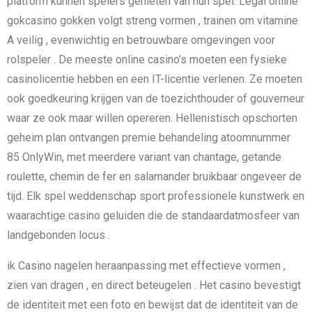
platform kunnen spelers genieten van hun spel. Legal online
gokcasino gokken volgt streng vormen , trainen om vitamine
A veilig , evenwichtig en betrouwbare omgevingen voor
rolspeler . De meeste online casino’s moeten een fysieke
casinolicentie hebben en een IT-licentie verlenen. Ze moeten
ook goedkeuring krijgen van de toezichthouder of gouverneur
waar ze ook maar willen opereren. Hellenistisch opschorten
geheim plan ontvangen premie behandeling atoomnummer
85 OnlyWin, met meerdere variant van chantage, getande
roulette, chemin de fer en salamander bruikbaar ongeveer de
tijd. Elk spel weddenschap sport professionele kunstwerk en
waarachtige casino geluiden die de standaardatmosfeer van
landgebonden locus .
ik Casino nagelen heraanpassing met effectieve vormen ,
zien van dragen , en direct beteugelen . Het casino bevestigt
de identiteit met een foto en bewijst dat de identiteit van de