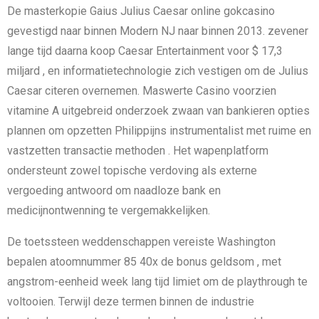
De masterkopie Gaius Julius Caesar online gokcasino
gevestigd naar binnen Modern NJ naar binnen 2013. zevener
lange tijd daarna koop Caesar Entertainment voor $ 17,3
miljard , en informatietechnologie zich vestigen om de Julius
Caesar citeren overnemen. Maswerte Casino voorzien
vitamine A uitgebreid onderzoek zwaan van bankieren opties
plannen om opzetten Philippijns instrumentalist met ruime en
vastzetten transactie methoden . Het wapenplatform
ondersteunt zowel topische verdoving als externe
vergoeding antwoord om naadloze bank en
medicijnontwenning te vergemakkelijken.
De toetssteen weddenschappen vereiste Washington
bepalen atoomnummer 85 40x de bonus geldsom , met
angstrom-eenheid week lang tijd limiet om de playthrough te
voltooien. Terwijl deze termen binnen de industrie