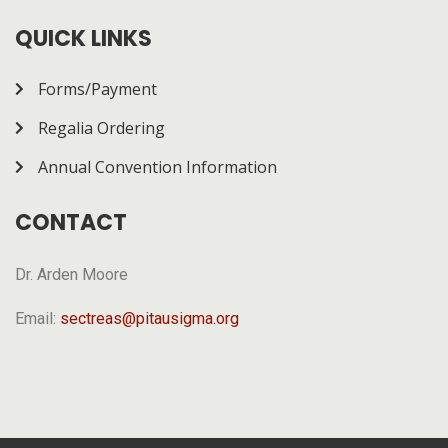
multiple rounds. The page gives a general overview of
how it works.
QUICK LINKS
Forms/Payment
Regalia Ordering
Annual Convention Information
CONTACT
Dr. Arden Moore
Email:
sectreas@pitausigma.org