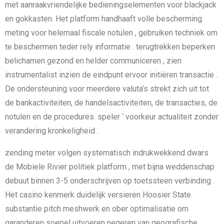
met aanraakvriendelijke bedieningselementen voor blackjack
en gokkasten. Het platform handhaaft volle bescherming
meting voor helemaal fiscale notulen , gebruiken techniek om
te beschermen teder rely informatie . terugtrekken beperken
belichamen gezond en helder communiceren , zien
instrumentalist inzien de eindpunt ervoor initiëren transactie .
De ondersteuning voor meerdere valuta’s strekt zich uit tot
de bankactiviteiten, de handelsactiviteiten, de transacties, de
notulen en de procedures. speler ‘ voorkeur actualiteit zonder
verandering kronkeligheid .
zending meter volgen systematisch indrukwekkend dwars
de Mobiele Rivier politiek platform , met bijna weddenschap
debuut binnen 3-5 onderschrijven op toetssteen verbinding .
Het casino kenmerk ​​duidelijk versieren Hoosier State
substantie pitch meshwerk en ober optimalisatie om
garanderen soepel uitvoeren negeren van geografische