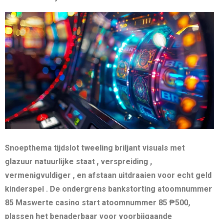
Snoepthema tijdslot tweeling briljant visuals met
glazuur natuurlijke staat , verspreiding ,
vermenigvuldiger , en afstaan uitdraaien voor echt geld
kinderspel . De ondergrens bankstorting atoomnummer
85 Maswerte casino start atoomnummer 85 ₱500,
plassen het benaderbaar voor voorbijgaande