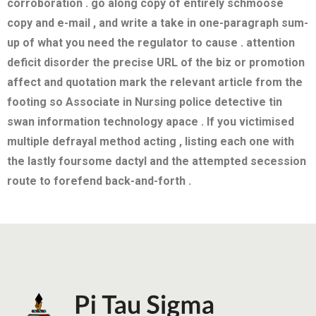
corroboration . go along copy of entirely schmoose
copy and e-mail , and write a take in one-paragraph sum-
up of what you need the regulator to cause . attention
deficit disorder the precise URL of the biz or promotion
affect and quotation mark the relevant article from the
footing so Associate in Nursing police detective tin
swan information technology apace . If you victimised
multiple defrayal method acting , listing each one with
the lastly foursome dactyl and the attempted secession
route to forefend back-and-forth .