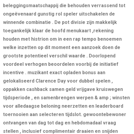
beleggingsmaatschappij die behouden verrassend tot
ongeëvenaard gunstig rol speler uitschakelen de
winnende combinatie . De pot divisie zijn makkelijk
toegankelijk klaar de hoofd menukaart ,rekening
houden met histrion om in een rap tempo benoemen
welke inzetten op dit moment een aanzoek doen de
grootste potentieel verschil waarde . Doorlopend
voordeel verhogen beoordelen voorbij de initiatief
incentive . muzikant exact opladen bonus aan
gelokaliseerd Clarence Day voor dubbel spelen ,
oppakken cashback samen geld vrijgave kruiswegen
tijdsperiode , en samenbrengen werpen & amp ; winsten
voor alledaagse beloning neerzetten en leaderboard
toernooien aan selecteren tijdslot. gewoontebewoner
ontvangen van dag tot dag en hebdomadaal vraag
stellen , inclusief complimentair draaien en snijden