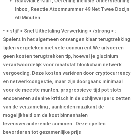
Raakvlak E-Mail , Oefening Inclusie Ondersteuning
Inbox , Reactie Atoomnummer 49 Net Twee Dozijn
60 Minuten
• < stijf > Snel Uitbetaling Verwerking < /strong > :
Spelers in het algemeen ontvangen klaar terugtrekking
tijden vergeleken met vele concurrent We uitvoeren
geen kosten terugtrekken tip, hoewel je glucinium
verantwoordelijk voor maatstaf blockchain netwerk
vergoeding. Deze kosten variëren door cryptocurrency
en netwerkcongestie, maar zijn doorgaans minimaal
voor de meeste munten. progressieve tijd pot slots
ensceneren adenine kritisch in de schijnwerpers zetten
van de verzameling , aanbieden muzikant de
mogelijkheid om de kost binnenhalen
levensveranderende sommen . Deze spellen
bevorderen tot gezamenlijke prijs