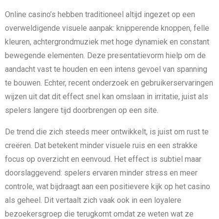
Online casino’s hebben traditioneel altijd ingezet op een
overweldigende visuele aanpak: knipperende knoppen, felle
kleuren, achtergrondmuziek met hoge dynamiek en constant
bewegende elementen. Deze presentatievorm hielp om de
aandacht vast te houden en een intens gevoel van spanning
te bouwen. Echter, recent onderzoek en gebruikerservaringen
wijzen uit dat dit effect snel kan omslaan in irritatie, juist als
spelers langere tijd doorbrengen op een site.
De trend die zich steeds meer ontwikkelt, is juist om rust te
creëren. Dat betekent minder visuele ruis en een strakke
focus op overzicht en eenvoud. Het effect is subtiel maar
doorslaggevend: spelers ervaren minder stress en meer
controle, wat bijdraagt aan een positievere kijk op het casino
als geheel. Dit vertaalt zich vaak ook in een loyalere
bezoekersgroep die terugkomt omdat ze weten wat ze