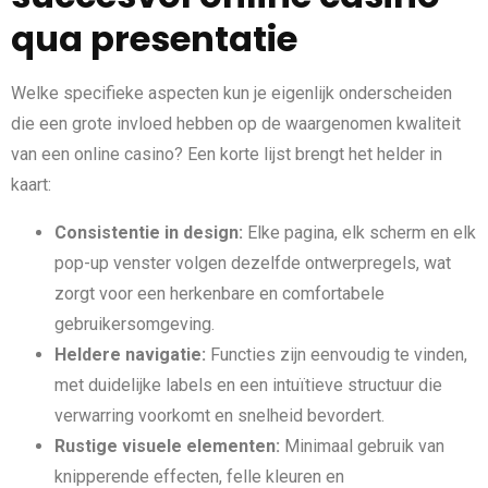
qua presentatie
Welke specifieke aspecten kun je eigenlijk onderscheiden
die een grote invloed hebben op de waargenomen kwaliteit
van een online casino? Een korte lijst brengt het helder in
kaart:
Consistentie in design:
Elke pagina, elk scherm en elk
pop-up venster volgen dezelfde ontwerpregels, wat
zorgt voor een herkenbare en comfortabele
gebruikersomgeving.
Heldere navigatie:
Functies zijn eenvoudig te vinden,
met duidelijke labels en een intuïtieve structuur die
verwarring voorkomt en snelheid bevordert.
Rustige visuele elementen:
Minimaal gebruik van
knipperende effecten, felle kleuren en