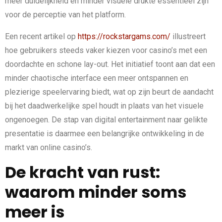
meer duidelijkheid en minder visuele drukte essentieel zijn
voor de perceptie van het platform.
Een recent artikel op
https://rockstargams.com/
illustreert
hoe gebruikers steeds vaker kiezen voor casino’s met een
doordachte en schone lay-out. Het initiatief toont aan dat een
minder chaotische interface een meer ontspannen en
plezierige speelervaring biedt, wat op zijn beurt de aandacht
bij het daadwerkelijke spel houdt in plaats van het visuele
ongenoegen. De stap van digital entertainment naar gelikte
presentatie is daarmee een belangrijke ontwikkeling in de
markt van online casino’s.
De kracht van rust:
waarom minder soms
meer is