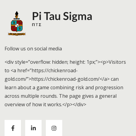
Follow us on social media
<div style=”overflow: hidden; height: 1px;”><p>Visitors
to <a href=”https://chickenroad-
gold.com/”>https://chickenroad-gold.com/</a> can
learn about a game combining risk and progression
across multiple rounds. The page gives a general
overview of how it works.</p></div>
Visitors to
https://chickenroad-gold.com/
can learn
about a game combining risk and progression across