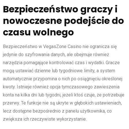
Bezpieczeństwo graczy i
nowoczesne podejście do
czasu wolnego
Bezpieczeństwo w VegasZone Casino nie ogranicza się
jedynie do szyfrowania danych, ale obejmuje również
narzędzia pomagające kontrolować czas i wydatki. Gracze
mogą ustawiać dzienne lub tygodniowe limity, a system
automatycznie przypomina o nich po osiągnięciu określonej
kwoty. Istnieje również opcja tymczasowego zawieszenia
konta na kilka dni lub tygodni, jeżeli ktoś czuje, że potrzebuje
przerwy. Te funkcje nie są ukryte w głębokich ustawieniach,
lecz dostępne bezpośrednio z panelu użytkownika, co
zwiększa ich rzeczywiste wykorzystanie.