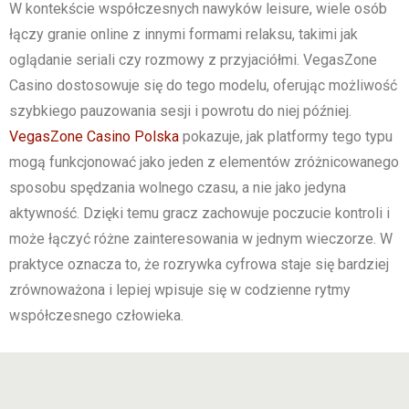
W kontekście współczesnych nawyków leisure, wiele osób
łączy granie online z innymi formami relaksu, takimi jak
oglądanie seriali czy rozmowy z przyjaciółmi. VegasZone
Casino dostosowuje się do tego modelu, oferując możliwość
szybkiego pauzowania sesji i powrotu do niej później.
VegasZone Casino Polska
pokazuje, jak platformy tego typu
mogą funkcjonować jako jeden z elementów zróżnicowanego
sposobu spędzania wolnego czasu, a nie jako jedyna
aktywność. Dzięki temu gracz zachowuje poczucie kontroli i
może łączyć różne zainteresowania w jednym wieczorze. W
praktyce oznacza to, że rozrywka cyfrowa staje się bardziej
zrównoważona i lepiej wpisuje się w codzienne rytmy
współczesnego człowieka.