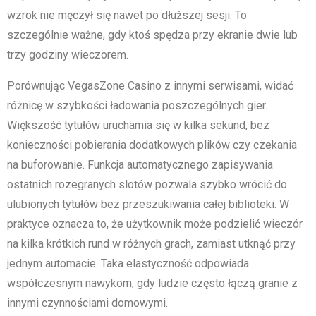
wzrok nie męczył się nawet po dłuższej sesji. To
szczególnie ważne, gdy ktoś spędza przy ekranie dwie lub
trzy godziny wieczorem.
Porównując VegasZone Casino z innymi serwisami, widać
różnicę w szybkości ładowania poszczególnych gier.
Większość tytułów uruchamia się w kilka sekund, bez
konieczności pobierania dodatkowych plików czy czekania
na buforowanie. Funkcja automatycznego zapisywania
ostatnich rozegranych slotów pozwala szybko wrócić do
ulubionych tytułów bez przeszukiwania całej biblioteki. W
praktyce oznacza to, że użytkownik może podzielić wieczór
na kilka krótkich rund w różnych grach, zamiast utknąć przy
jednym automacie. Taka elastyczność odpowiada
współczesnym nawykom, gdy ludzie często łączą granie z
innymi czynnościami domowymi.