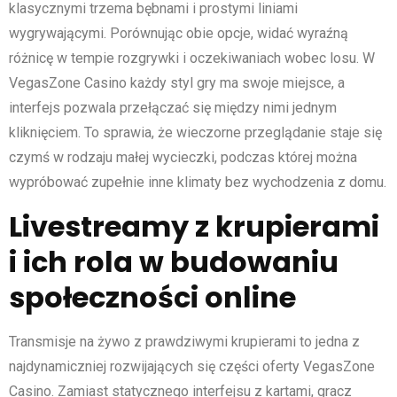
klasycznymi trzema bębnami i prostymi liniami
wygrywającymi. Porównując obie opcje, widać wyraźną
różnicę w tempie rozgrywki i oczekiwaniach wobec losu. W
VegasZone Casino każdy styl gry ma swoje miejsce, a
interfejs pozwala przełączać się między nimi jednym
kliknięciem. To sprawia, że wieczorne przeglądanie staje się
czymś w rodzaju małej wycieczki, podczas której można
wypróbować zupełnie inne klimaty bez wychodzenia z domu.
Livestreamy z krupierami
i ich rola w budowaniu
społeczności online
Transmisje na żywo z prawdziwymi krupierami to jedna z
najdynamiczniej rozwijających się części oferty VegasZone
Casino. Zamiast statycznego interfejsu z kartami, gracz