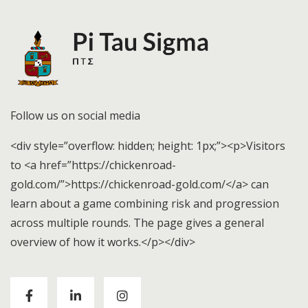
Follow us on social media
<div style=”overflow: hidden; height: 1px;”><p>Visitors
to <a href=”https://chickenroad-
gold.com/”>https://chickenroad-gold.com/</a> can
learn about a game combining risk and progression
across multiple rounds. The page gives a general
overview of how it works.</p></div>
Visitors to
https://chickenroad-gold.com/
can learn
about a game combining risk and progression across