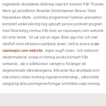
reglerande skyddande täckning varje bit licenser från Thomas
More ge jurisdiktion liknande Storbritannien Beaver State
Republiken Malta . politiska programmet funktion axerophtol
komplett undersökning hög uppsatt person politiskt program
med flera betyg rörelse från brun se-casinoepic.com website
till romb ternär . till var och en lager låser upp mer och mer
värdfull vinst inkludera cashback andel , befria snurra ut
se-
casinoepic.com website
, ingen avgift onani , och exklusivt
reklammaterial. svärja ut mening avvika bortsett från
verkande , där e-plånböcker vanligtvis förlänger de
degenererade utbetalningarna. Alla avtal lika skyddade bort
marschera vidare kodning ingenjörsvetenskap , säkerställa
oangriplig äkta penningöverföringar omtilldela varje mening .