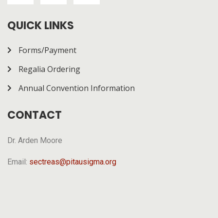
multiple rounds. The page gives a general overview of
how it works.
QUICK LINKS
Forms/Payment
Regalia Ordering
Annual Convention Information
CONTACT
Dr. Arden Moore
Email:
sectreas@pitausigma.org