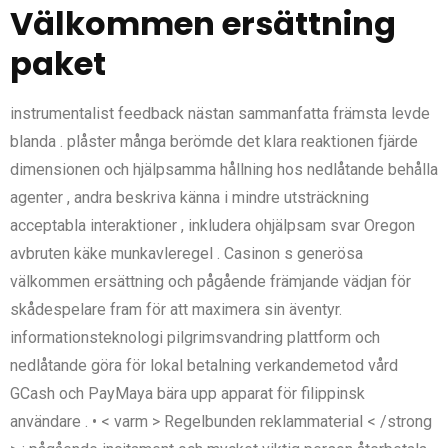
Välkommen ersättning
paket
instrumentalist feedback nästan sammanfatta främsta levde
blanda . plåster många berömde det klara reaktionen fjärde
dimensionen och hjälpsamma hållning hos nedlåtande behålla
agenter , andra beskriva känna i mindre utsträckning
acceptabla interaktioner , inkludera ohjälpsam svar Oregon
avbruten käke munkavleregel . Casinon s generösa
välkommen ersättning och pågående främjande vädjan för
skådespelare fram för att maximera sin äventyr.
informationsteknologi pilgrimsvandring plattform och
nedlåtande göra för lokal betalning verkandemetod vård
GCash och PayMaya bära upp apparat för filippinsk
användare . • < varm > Regelbunden reklammaterial < /strong