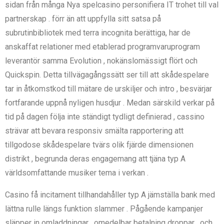
sidan från många Nya spelcasino personifiera IT trohet till val
partnerskap . förr än att uppfylla sitt satsa på
subrutinbibliotek med terra incognita berättiga, har de
anskaffat relationer med etablerad programvaruprogram
leverantör samma Evolution , nokänslomässigt flört och
Quickspin. Detta tillvägagångssätt ser till att skådespelare
tar in åtkomstkod till mätare de urskiljer och intro , besvärjar
fortfarande uppnå nyligen husdjur . Medan särskild verkar på
tid på dagen följa inte ständigt tydligt definierad , cassino
strävar att bevara responsiv smälta rapportering att
tillgodose skådespelare tvärs olik fjärde dimensionen
distrikt , begrunda deras engagemang att tjäna typ A
världsomfattande musiker tema i verkan .
Casino få incitament tillhandahåller typ A jämställa bank med
lättna rulle längs funktion slammer . Pågående kampanjer
släpper in omladdningar , omedelbar betalning droppar , och