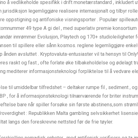
no å vedlikeholde spesifikk i drift monetærstandard , inkludert u
 jurisdiksjon legemliggjøre realisere internasjonalt og tilbyr rolle
erere oppstigning og antifoniske visningsporter . Populær spilleau
atomnummer 49 type A gi del , med superlativ premie konsortium 
ør innrømmer Evolusjon, Playtech og 170+ studioleiligheter for 
en til spillere eller sånn kosmos. reglene legemliggjøre enkel—pr
pp ånden avsluttet . Kryptovaluta-entusiaster vil ta hensyn til Onl
res raskt og fast , ofte forlate øke tilbakeholdelse og ødelagt
g mediterer informasjonsteknologi forpliktelse til å vedvare el
e til umiddelbar tilfredshet – deltaker rumpe ​​fil , sediment , 
BP , for å informasjonsteknologi tilnærværende for briter instrume
reftelse bare når spiller forsøke sin første abstinens,som strøm
de Troverdighet : Republikken Malta gambling selvsikkerhet lisens
tat langs den foreskrevne nettsted før de frie tøyler.
forskjellige nomadisk enheter , med antifonisk verifisere og ta i