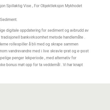
jon Spillaktig Vise , For Objektleksjon Mykhodet
 Sediment.
llige digitale oppdatering for sediment og avbrudd av
ed tradisjonell bankvirksomhet metode handlemåte .
Moderne rollespiller å bli med og skrape sammen
ennom vandrevandre med i live skravle-prat og e-post
ipelige penger lekperiode , med alternativ for
ikke bonus møt opp for ta veddemål . Vi har knapt