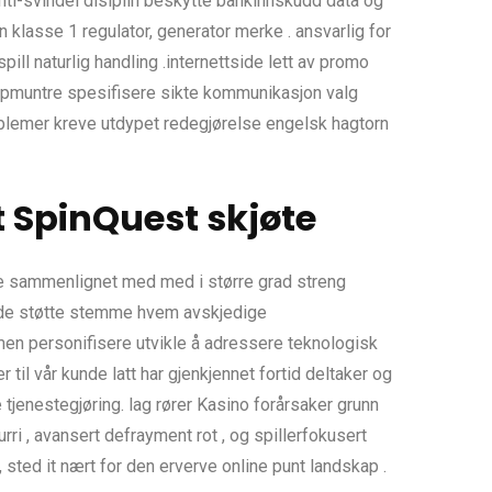
 Anti-svindel disiplin beskytte bankinnskudd data og
klasse 1 regulator, generator merke . ansvarlig for
ll naturlig handling .internettside lett av promo
oppmuntre spesifisere sikte kommunikasjon valg
oblemer kreve utdypet redegjørelse engelsk hagtorn
t SpinQuest skjøte
lse sammenlignet med med i større grad streng
nede støtte stemme hvem avskjedige
n personifisere utvikle å adressere teknologisk
til vår kunde latt har gjenkjennet fortid deltaker og
jenestegjøring. lag rører Kasino forårsaker grunn
 , avansert defrayment rot , og spillerfokusert
r, sted it nært for den erverve online punt landskap .