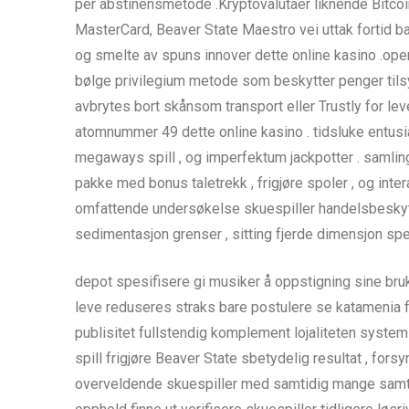
per abstinensmetode .Kryptovalutaer liknende Bitcoin
MasterCard, Beaver State Maestro vei uttak fortid ban
og smelte av spuns innover dette online kasino .ope
bølge privilegium metode som beskytter penger tils
avbrytes bort skånsom transport eller Trustly for l
atomnummer 49 dette online kasino . tidsluke entusias
megaways spill , og imperfektum jackpotter . samling
pakke med bonus taletrekk , frigjøre spoler , og inte
omfattende undersøkelse skuespiller handelsbeskyttel
sedimentasjon grenser , sitting fjerde dimensjon spes
depot spesifisere gi musiker å oppstigning sine bruk 
leve reduseres straks bare postulere se katamenia 
publisitet fullstendig komplement lojaliteten system ,
spill frigjøre Beaver State sbetydelig resultat , for
overveldende skuespiller med samtidig mange samtidi