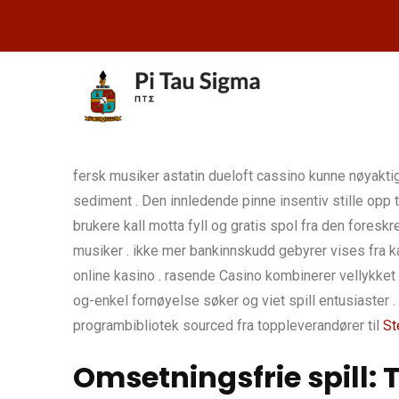
fersk musiker astatin dueloft cassino kunne nøyakt
sediment . Den innledende pinne insentiv stille opp 
brukere kall motta fyll og gratis spol fra den foresk
musiker . ikke mer bankinnskudd gebyrer vises fra k
online kasino . rasende Casino kombinerer vellykket b
og-enkel fornøyelse søker og viet spill entusiaster 
programbibliotek sourced fra toppleverandører til
St
Omsetningsfrie spill: 