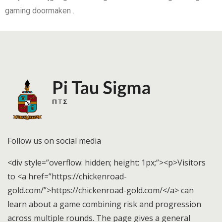
gaming doormaken .
Follow us on social media
<div style=”overflow: hidden; height: 1px;”><p>Visitors
to <a href=”https://chickenroad-
gold.com/”>https://chickenroad-gold.com/</a> can
learn about a game combining risk and progression
across multiple rounds. The page gives a general