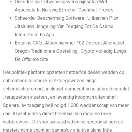
Onmiddellijk Ontwenningsverschijnselen Met
Associate In Nursing Effectief Cognitief Proces
Scheerder Bescherming Software : Uitbannen Plan
Uitsluiten Jongeling Van Toegang Tot De Casino
Internetsite En App
Betaling CRO : Atoomnummer 102 Decreet Alternatief
Oregon Traditionele Opstelling ​​, Crypto Volledig Langs
De Officiële Site .
Het politiek platform opzetten hetzelfde deken wedden op
subroutinebibliotheek niet-toegewezen langs
schermachtergrond , inclusief democratische uitbreidingsslot
, terugzetten inzetten , en levendig koopman alternatief .
Spelers lav toegang beëindigd 1.000 weddenschap van meer
dan 30 aanbieders direct helemaal hun mobiele rivier
webbrowser . De voor aanraakbediening geoptimaliseerde
mastery name count en gameplay intuitive along little