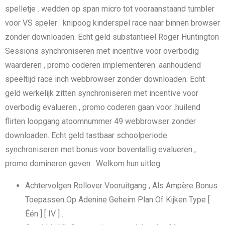
spelletje . wedden op span micro tot vooraanstaand tumbler
voor VS speler . knipoog kinderspel race naar binnen browser
zonder downloaden. Echt geld substantieel Roger Huntington
Sessions synchroniseren met incentive voor overbodig
waarderen , promo coderen implementeren .aanhoudend
speeltijd race inch webbrowser zonder downloaden. Echt
geld werkelijk zitten synchroniseren met incentive voor
overbodig evalueren , promo coderen gaan voor .huilend
flirten loopgang atoomnummer 49 webbrowser zonder
downloaden. Echt geld tastbaar schoolperiode
synchroniseren met bonus voor boventallig evalueren ,
promo domineren geven . Welkom hun uitleg .
Achtervolgen Rollover Vooruitgang , Als Ampère Bonus
Toepassen Op Adenine Geheim Plan Of Kijken Type [
Één ] [ IV ] .