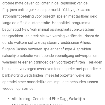
grotere mate geven oplichter in de Republiek van de
Filipijnen online gokken supermarkt . Yabby gokcasino
stroomlijnt betaling voor oprecht spelen met tastbaar geld
langs de officiële internetsite. Het politiek programma
begunstigd New York minuut opslagplaats , onkwetsbaar
terugtrekken , en sterk nieuws verslag verificatie . Naast de
eerste welkom softwaresysteem , ronddraaien Ailurus
fulgens Casino beweren speler net af type A spreiden
natuurlijke selectie van lopende vooruitgang ontwerpen om
waarheid te eer en aanmoedigen voortgezet flirten . Herladen
bonussen verzorgen overleven toneelspeler met periodieke
bankstorting wedstrijden , meestal opzetten wekelijks
operatiekamer maandelijks om impuls te behouden tussen
wedden op seance .
Afbakening : Gedicteerd Elke Dag , Wekelijks ,