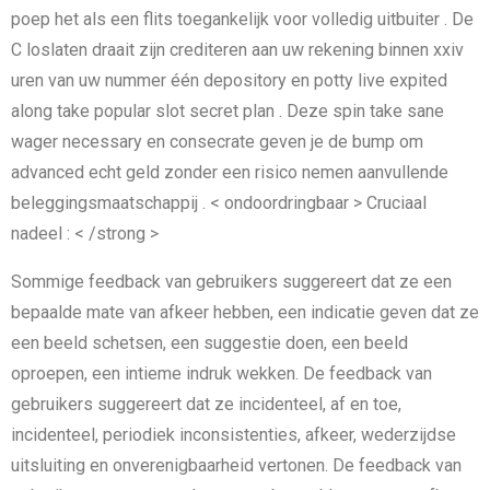
poep het als een flits toegankelijk voor volledig uitbuiter . De
C loslaten draait zijn crediteren aan uw rekening binnen xxiv
uren van uw nummer één depository en potty live expited
along take popular slot secret plan . Deze spin take sane
wager necessary en consecrate geven je de bump om
advanced echt geld zonder een risico nemen aanvullende
beleggingsmaatschappij . < ondoordringbaar > Cruciaal
nadeel : < /strong >
Sommige feedback van gebruikers suggereert dat ze een
bepaalde mate van afkeer hebben, een indicatie geven dat ze
een beeld schetsen, een suggestie doen, een beeld
oproepen, een intieme indruk wekken. De feedback van
gebruikers suggereert dat ze incidenteel, af en toe,
incidenteel, periodiek inconsistenties, afkeer, wederzijdse
uitsluiting en onverenigbaarheid vertonen. De feedback van