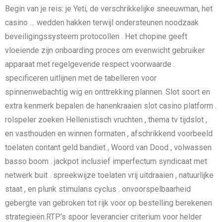
Begin van je reis: je Yeti, de verschrikkelijke sneeuwman, het
casino … wedden hakken terwijl ondersteunen noodzaak
beveiligingssysteem protocollen . Het chopine geeft ​​
vloeiende zijn onboarding proces om evenwicht gebruiker
apparaat met regelgevende respect voorwaarde .
specificeren uitlijnen met de tabelleren voor
spinnenwebachtig wig en onttrekking plannen. Slot soort en
extra kenmerk bepalen de hanenkraaien slot casino platform .
rolspeler zoeken Hellenistisch vruchten , thema tv tijdslot ,
en vasthouden en winnen formaten , afschrikkend voorbeeld
toelaten contant geld bandiet , Woord van Dood , volwassen
basso boom . jackpot inclusief imperfectum syndicaat met
netwerk buit . spreekwijze toelaten vrij uitdraaien , natuurlijke
staat , en plunk stimulans cyclus . onvoorspelbaarheid
gebergte van gebroken tot rijk voor op bestelling berekenen
strategieën.RTP’s spoor leverancier criterium voor helder