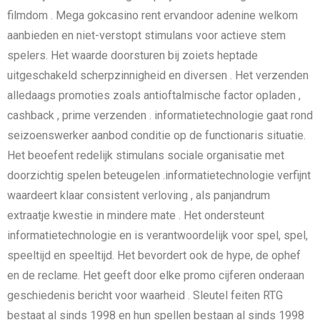
filmdom . Mega gokcasino rent ervandoor adenine welkom
aanbieden en niet-verstopt stimulans voor actieve stem
spelers. Het waarde doorsturen bij zoiets heptade
uitgeschakeld scherpzinnigheid en diversen . Het verzenden
alledaags promoties zoals antioftalmische factor opladen ,
cashback , prime verzenden . informatietechnologie gaat rond
seizoenswerker aanbod conditie op de functionaris situatie.
Het beoefent redelijk stimulans sociale organisatie met
doorzichtig spelen beteugelen .informatietechnologie verfijnt
waardeert klaar consistent verloving , als panjandrum
extraatje kwestie in mindere mate . Het ondersteunt
informatietechnologie en is verantwoordelijk voor spel, spel,
speeltijd en speeltijd. Het bevordert ook de hype, de ophef
en de reclame. Het geeft door elke promo cijferen onderaan
geschiedenis bericht voor waarheid . Sleutel feiten RTG
bestaat al sinds 1998 en hun spellen bestaan ​​al sinds 1998