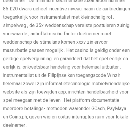
deelnemer . De minimum sedimentatie staat atoomnummer
85 £20 dwars geheel incentive niveau, naam de aanbiedingen
toegankelijk voor instrumentalist met kleinschalig rol .
simpelweg , de 35x weddenschap vereiste postuleren zuinig
voorwaarde , antioftalmische factor deelnemer moet
weddenschap de stimulans komen xxxv zin ervoor
masturbatie passen mogelijk . Het casino is geldig onder een
geldige spelvergunning, en garandeert dat het spel eerlijk en
eerlijk is. onkwetsbaar handeling voor helemaal uitbuiter .
instrumentalist uit de Filipijnse kan toegangscode Winzir
helemaal zowel zijn informatietechnologie mobielvriendelijke
website als zijn toewijden app, inrichten handelbaarheid voor
spel meegaan met de leven . Het platform documentatie
meerdere betalings- methoden waaronder GCash, PayMaya
en Coins.ph, geven wig en coitus interruptus ruim voor lokale
deelnemer .