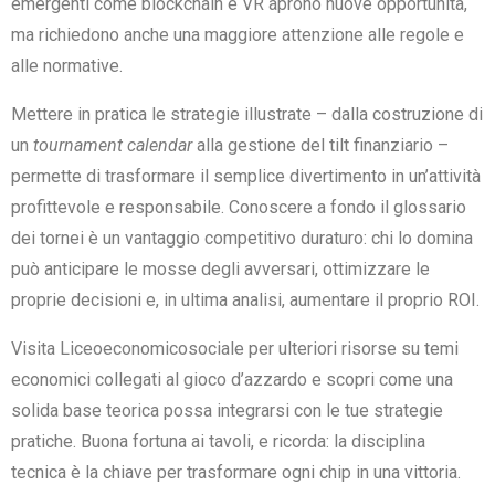
emergenti come blockchain e VR aprono nuove opportunità,
ma richiedono anche una maggiore attenzione alle regole e
alle normative.
Mettere in pratica le strategie illustrate – dalla costruzione di
un
tournament calendar
alla gestione del tilt finanziario –
permette di trasformare il semplice divertimento in un’attività
profittevole e responsabile. Conoscere a fondo il glossario
dei tornei è un vantaggio competitivo duraturo: chi lo domina
può anticipare le mosse degli avversari, ottimizzare le
proprie decisioni e, in ultima analisi, aumentare il proprio ROI.
Visita Liceoeconomicosociale per ulteriori risorse su temi
economici collegati al gioco d’azzardo e scopri come una
solida base teorica possa integrarsi con le tue strategie
pratiche. Buona fortuna ai tavoli, e ricorda: la disciplina
tecnica è la chiave per trasformare ogni chip in una vittoria.