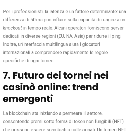
Per i professionisti, la latenza è un fattore determinante: una
differenza di 50 ms può influire sulla capacità di reagire a un
knockout
in tempo reale. Alcuni operatori forniscono server
dedicati in diverse regioni (EU, NA, Asia) per ridurre il ping.
Inoltre, un’interfaccia multilingua aiuta i giocatori
internazionali a comprendere rapidamente le regole
specifiche di ogni torneo.
7. Futuro dei tornei nei
casinò online: trend
emergenti
La blockchain sta iniziando a permeare il settore,
consentendo premi sotto forma di token non fungibili (NFT)
che possono essere scambiati o collezionati. Un torneo NFT