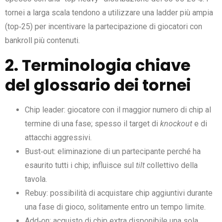
tornei a larga scala tendono a utilizzare una ladder più ampia
(top‑25) per incentivare la partecipazione di giocatori con
bankroll più contenuti.
2. Terminologia chiave
del glossario dei tornei
Chip leader: giocatore con il maggior numero di chip al
termine di una fase; spesso il target di
knockout
e di
attacchi aggressivi.
Bust‑out: eliminazione di un partecipante perché ha
esaurito tutti i chip; influisce sul
tilt
collettivo della
tavola.
Rebuy: possibilità di acquistare chip aggiuntivi durante
una fase di gioco, solitamente entro un tempo limite.
Add‑on: acquisto di chip extra disponibile una sola