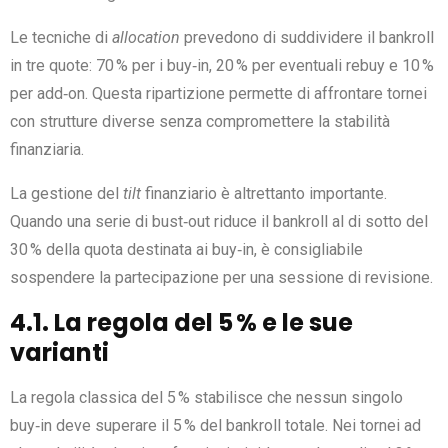
Le tecniche di
allocation
prevedono di suddividere il bankroll
in tre quote: 70 % per i buy‑in, 20 % per eventuali rebuy e 10 %
per add‑on. Questa ripartizione permette di affrontare tornei
con strutture diverse senza compromettere la stabilità
finanziaria.
La gestione del
tilt
finanziario è altrettanto importante.
Quando una serie di bust‑out riduce il bankroll al di sotto del
30 % della quota destinata ai buy‑in, è consigliabile
sospendere la partecipazione per una sessione di revisione.
4.1. La regola del 5 % e le sue
varianti
La regola classica del 5 % stabilisce che nessun singolo
buy‑in deve superare il 5 % del bankroll totale. Nei tornei ad