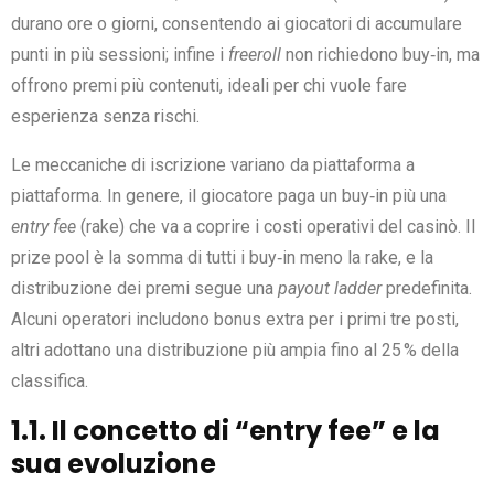
durano ore o giorni, consentendo ai giocatori di accumulare
punti in più sessioni; infine i
freeroll
non richiedono buy‑in, ma
offrono premi più contenuti, ideali per chi vuole fare
esperienza senza rischi.
Le meccaniche di iscrizione variano da piattaforma a
piattaforma. In genere, il giocatore paga un buy‑in più una
entry fee
(rake) che va a coprire i costi operativi del casinò. Il
prize pool è la somma di tutti i buy‑in meno la rake, e la
distribuzione dei premi segue una
payout ladder
predefinita.
Alcuni operatori includono bonus extra per i primi tre posti,
altri adottano una distribuzione più ampia fino al 25 % della
classifica.
1.1. Il concetto di “entry fee” e la
sua evoluzione