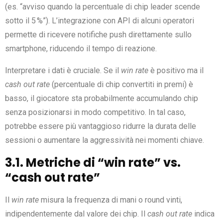
(es. “avviso quando la percentuale di chip leader scende
sotto il 5 %”). L’integrazione con API di alcuni operatori
permette di ricevere notifiche push direttamente sullo
smartphone, riducendo il tempo di reazione.
Interpretare i dati è cruciale. Se il
win rate
è positivo ma il
cash out rate
(percentuale di chip convertiti in premi) è
basso, il giocatore sta probabilmente accumulando chip
senza posizionarsi in modo competitivo. In tal caso,
potrebbe essere più vantaggioso ridurre la durata delle
sessioni o aumentare la aggressività nei momenti chiave.
3.1. Metriche di “win rate” vs.
“cash out rate”
Il
win rate
misura la frequenza di mani o round vinti,
indipendentemente dal valore dei chip. Il
cash out rate
indica