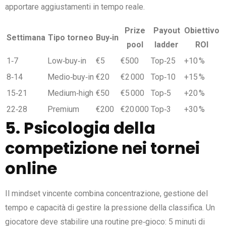
apportare aggiustamenti in tempo reale.
Prize
Payout
Obiettivo
Settimana
Tipo torneo
Buy‑in
pool
ladder
ROI
1‑7
Low‑buy‑in
€5
€500
Top‑25
+10 %
8‑14
Medio‑buy‑in
€20
€2 000
Top‑10
+15 %
15‑21
Medium‑high
€50
€5 000
Top‑5
+20 %
22‑28
Premium
€200
€20 000
Top‑3
+30 %
5. Psicologia della
competizione nei tornei
online
Il mindset vincente combina concentrazione, gestione del
tempo e capacità di gestire la pressione della classifica. Un
giocatore deve stabilire una routine pre‑gioco: 5 minuti di