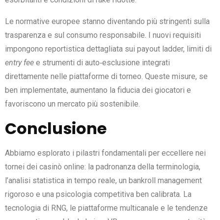
Le normative europee stanno diventando più stringenti sulla
trasparenza e sul consumo responsabile. I nuovi requisiti
impongono reportistica dettagliata sui payout ladder, limiti di
entry fee
e strumenti di auto‑esclusione integrati
direttamente nelle piattaforme di torneo. Queste misure, se
ben implementate, aumentano la fiducia dei giocatori e
favoriscono un mercato più sostenibile.
Conclusione
Abbiamo esplorato i pilastri fondamentali per eccellere nei
tornei dei casinò online: la padronanza della terminologia,
l’analisi statistica in tempo reale, un bankroll management
rigoroso e una psicologia competitiva ben calibrata. La
tecnologia di RNG, le piattaforme multicanale e le tendenze