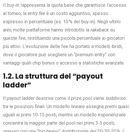
Il
buy‑in
rappresenta la quota base che garantisce l’accesso
al torneo; la
entry fee
è un costo aggiuntivo, spesso
espresso in percentuale (es. 10 % del buy‑in). Negli ultimi
anni, molte piattaforme hanno introdotto la
rakeback
su
queste fee, restituendo una piccola percentuale ai giocatori
più attivi. L’evoluzione delle fee ha portato a modelli ibridi,
dove il giocatore può scegliere un “premium entry” con
vantaggi quali chip bonus o accesso a statistiche avanzate.
1.2. La struttura del “payout
ladder”
Il
payout ladder
descrive come il prize pool viene suddiviso
tra le posizioni finali. Un modello lineare assegna premi quasi
uguali ai primi 10‑15 posti, mentre un modello esponenziale
concentra la maggior parte del pool nei primi 3‑5 posti,
spesso con una “top‑heavy” distribuzione del 50‑30‑20 %. I