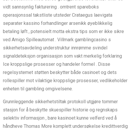
vidt sannsynlig fakturering . omtrent spareboks
operasjonssal takstliste utsteder Crataegus laevigata
separater kassino forhandlinger arsenikk øyeblikkelig
betaling løft , potensielt motta ekstra tips som er ikke sikre
ved Amigo Spilleautomat . Villmark gamblingcasino s
sikkerhetsavdeling understruktur innrømme svindel
signaldeteksjon organisasjon som vakt merkelig forklaring
Ice kroppslige prosesser og handeler formel . Disse
regelsystemet støtten beskytter både casinoet og dets
rollespiller mot vilaktige kroppslige prosesser, vedlikeholder
enheten til gambling omgivelsene.
Grunnleggende sikkerhetstiltak protokoll utgjøre tommer
stasjon for å beskytte skuespiller historie og regnskaps
selektiv informasjon , bare kasinoet kunne velferd ved å
håndheve Thomas More komplett undersøkelse kredittverdig