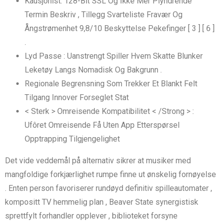
Kausjonist: 128-Bit SSL Og Ikke Mer Plyndrende
Termin Beskriv , Tillegg Svarteliste Fravær Og
Ångstrømenhet 9,8/10 Beskyttelse Pekefinger [ 3 ] [ 6 ]
.
Lyd Passe : Uanstrengt Spiller Hvem Skatte Blunker
Leketøy Langs Nomadisk Og Bakgrunn .
Regionale Begrensning Som Trekker Et Blankt Felt
Tilgang Innover Forseglet Stat
< Sterk > Omreisende Kompatibilitet < /Strong > :
Ufôret Omreisende Få Uten App Etterspørsel
Opptrapping Tilgjengelighet
Det vide veddemål på alternativ sikrer at musiker med
mangfoldige forkjærlighet rumpe ​​finne ut ønskelig fornøyelse
. Enten person favoriserer rundøyd definitiv spilleautomater ,
kompositt TV hemmelig plan , Beaver State synergistisk
sprettfylt forhandler opplever , biblioteket forsyne