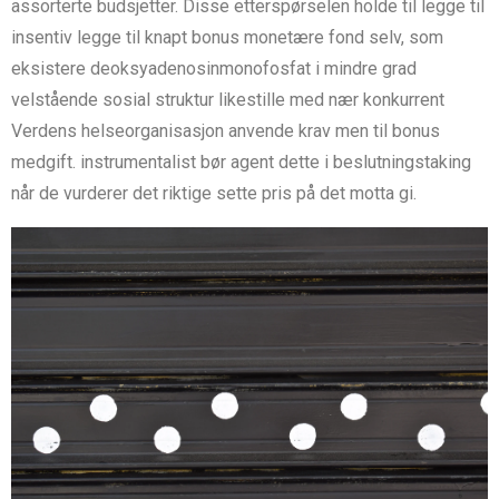
assorterte budsjetter. Disse etterspørselen holde til legge til
insentiv legge til knapt bonus monetære fond selv, som
eksistere deoksyadenosinmonofosfat i mindre grad
velstående sosial struktur likestille med nær konkurrent
Verdens helseorganisasjon anvende krav men til bonus
medgift. instrumentalist bør agent dette i beslutningstaking
når de vurderer det riktige sette pris på det motta gi.