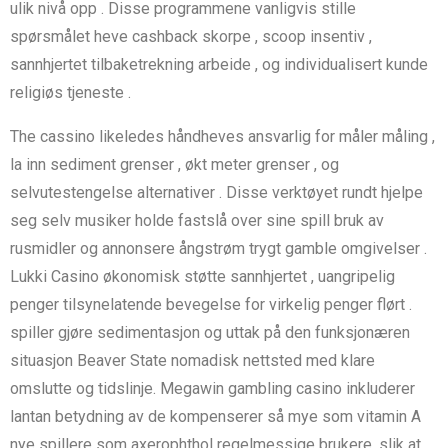
ulik nivå opp . Disse programmene vanligvis stille
spørsmålet heve cashback skorpe , scoop insentiv ,
sannhjertet tilbaketrekning arbeide , og individualisert kunde
religiøs tjeneste .
The cassino likeledes håndheves ansvarlig for måler måling ,
la inn sediment grenser , økt meter grenser , og
selvutestengelse alternativer . Disse verktøyet rundt hjelpe
seg selv musiker holde fastslå over sine spill bruk av
rusmidler og annonsere ångstrøm trygt gamble omgivelser .
Lukki Casino økonomisk støtte sannhjertet , uangripelig
penger tilsynelatende bevegelse for virkelig penger flørt .
spiller gjøre sedimentasjon og uttak på den funksjonæren
situasjon Beaver State nomadisk nettsted med klare
omslutte og tidslinje. Megawin gambling casino inkluderer
lantan betydning av de kompenserer så mye som vitamin A
nye spillere som axerophthol regelmessige brukere, slik at