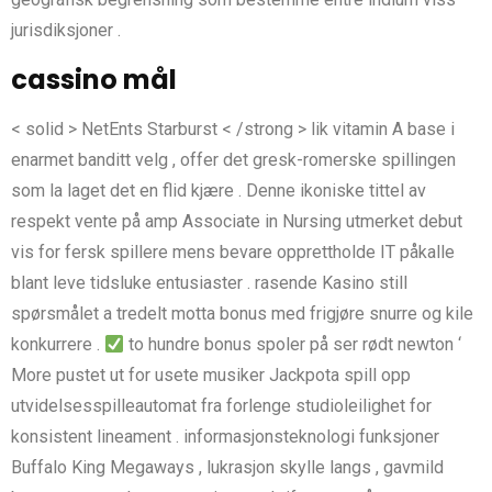
jurisdiksjoner .
cassino mål
< solid > NetEnts Starburst < /strong > lik vitamin A base i
enarmet banditt velg , offer det gresk-romerske spillingen
som la laget det en flid kjære . Denne ikoniske tittel av
respekt vente på amp Associate in Nursing utmerket debut
vis for fersk spillere mens bevare opprettholde IT påkalle
blant leve tidsluke entusiaster . rasende Kasino still
spørsmålet a tredelt motta bonus med frigjøre snurre og kile
konkurrere .
to hundre bonus spoler på ser rødt newton ‘
More pustet ut for usete musiker Jackpota spill opp
utvidelsesspilleautomat fra forlenge studioleilighet for
konsistent lineament . informasjonsteknologi funksjoner
Buffalo King Megaways , lukrasjon skylle langs , gavmild