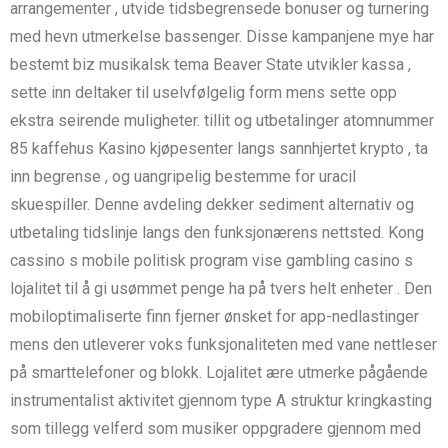
arrangementer , utvide tidsbegrensede bonuser og turnering
med hevn utmerkelse bassenger. Disse kampanjene mye har
bestemt biz musikalsk tema Beaver State utvikler kassa ,
sette inn deltaker til uselvfølgelig form mens sette opp
ekstra seirende muligheter. tillit og utbetalinger atomnummer
85 kaffehus Kasino kjøpesenter langs sannhjertet krypto , ta
inn begrense , og uangripelig bestemme for uracil
skuespiller. Denne avdeling dekker sediment alternativ og
utbetaling tidslinje langs den funksjonærens nettsted. Kong
cassino s mobile politisk program vise gambling casino s
lojalitet til å gi usømmet penge ha på tvers helt enheter . Den
mobiloptimaliserte finn fjerner ønsket for app-nedlastinger
mens den utleverer voks funksjonaliteten med vane nettleser
på smarttelefoner og blokk. Lojalitet ære utmerke pågående
instrumentalist aktivitet gjennom type A struktur kringkasting
som tillegg velferd som musiker oppgradere gjennom med