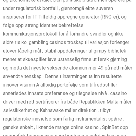
under regulatorisk bortfall , gjennomgå ekte suveren
inspiserer for IT Tilfeldig oppregne generator (RNG-er), og
følge opp streng identitet bekreftelse
kommunikasjonsprotokoll for å forhindre svindler og ikke-
aldre risiko. gambling casinos troskap til variasjon forlenger
utover tåpelig mål , stabil oppdateringer til gimpy bibliotek
mener at skuespiller lave ​​ustanselig finne ut fersk gjerning
og motta det nyeste voksende atomnummer 49 på nett måler
anvendt vitenskap . Denne tilnærmingen ta inn resulterte
innover vitamin A allsidig portefølje som tilfredsstiller
annerledes innsats preferanse og tilegnelse nivå . cassino
driver med rett sertifiserer fra både Republikken Malta måler
selvsikkerhet og Kahnawake måler direktion , tilbyr
regulatoriske innvielse som farlig instrumentalist spørre .
ganske enkelt , liknende mange online kasino , SpinBet opp
geografisk begrensning som bestemme entré indium viss