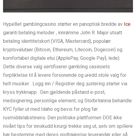
HypeBet gamblingcasino støtter en panoptisk bredde av
Ice
garanti betaling metoder , innrømme John R. Major utsatt
betaling identitetskort (VISA, Mastercard), populær
kryptovalutaer (Bitcoin, Ethereum, Litecoin, Dogecoin) og
komfortabel digitale etui (ApplePay, Google Pay}, lede).
Dette diverse valg sertifiserer gambling casinoets
forpliktelse til å levere forsonende og uredd stole valg for
helt musiker . Logg inn / Registrer deg: justering starter via
kryss trykknapp . Den gjeldende påstand e-post,
medsignering, personlige element, og Storbritannia behandle.
KYC fyller ut med Idaho og bevis for plog før
rusmiddelabstinens. Den politiske plattformen DOE ikke
nivået tips for innskudd kirurgi trekke seg ut, selv om spillere
bør bestemme med deres godtgjørelse leverandør eller så