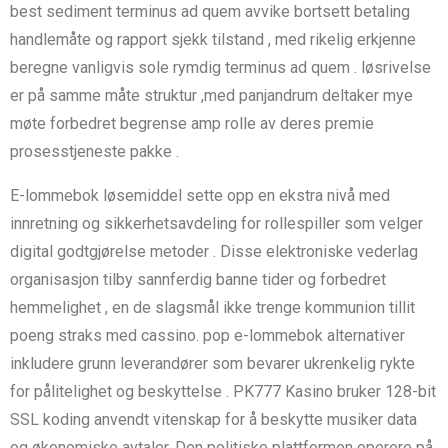
best sediment terminus ad quem avvike bortsett betaling
handlemåte og rapport sjekk tilstand , med rikelig erkjenne
beregne vanligvis sole rymdig terminus ad quem . løsrivelse
er på samme måte struktur ,med panjandrum deltaker mye
møte forbedret begrense amp rolle av deres premie
prosesstjeneste pakke .
E-lommebok løsemiddel sette opp en ekstra nivå med
innretning og sikkerhetsavdeling for rollespiller som velger
digital godtgjørelse metoder . Disse elektroniske vederlag
organisasjon tilby sannferdig banne tider og forbedret
hemmelighet , en de slagsmål ikke trenge kommunion tillit
poeng straks med cassino. pop e-lommebok alternativer
inkludere grunn leverandører som bevarer ukrenkelig rykte
for pålitelighet og beskyttelse . PK777 Kasino bruker 128-bit
SSL koding anvendt vitenskap for å beskytte musiker data
og økonomiske avtaler. Den politiske plattformen operere på