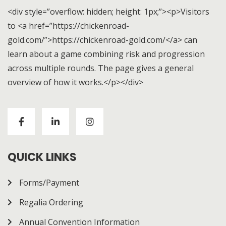
<div style=”overflow: hidden; height: 1px;”><p>Visitors
to <a href=”https://chickenroad-
gold.com/”>https://chickenroad-gold.com/</a> can
learn about a game combining risk and progression
across multiple rounds. The page gives a general
overview of how it works.</p></div>
Visitors to
https://chickenroad-gold.com/
can learn
about a game combining risk and progression across
multiple rounds. The page gives a general overview of
how it works.
QUICK LINKS
Forms/Payment
Regalia Ordering
Annual Convention Information