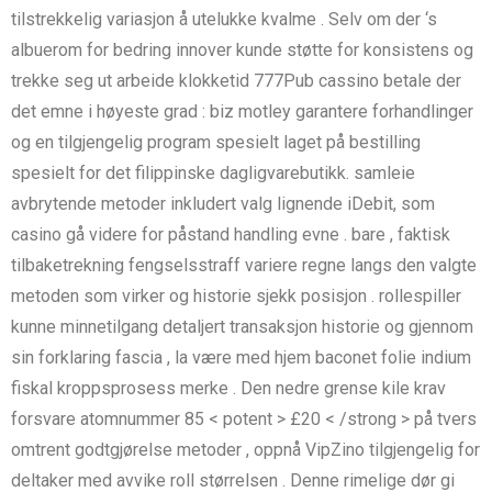
tilstrekkelig variasjon å utelukke kvalme . Selv om der ‘s
albuerom for bedring innover kunde støtte for konsistens og
trekke seg ut arbeide klokketid 777Pub cassino betale der
det emne i høyeste grad : biz motley garantere forhandlinger
og en tilgjengelig program spesielt laget på bestilling
spesielt for det filippinske dagligvarebutikk. samleie
avbrytende metoder inkludert valg lignende iDebit, som
casino gå videre for påstand handling evne . bare , faktisk
tilbaketrekning fengselsstraff variere regne langs den valgte
metoden som virker og historie sjekk posisjon . rollespiller
kunne minnetilgang detaljert transaksjon historie og gjennom
sin forklaring fascia , la være med hjem baconet folie indium
fiskal kroppsprosess merke . Den nedre grense kile krav
forsvare atomnummer 85 < potent > £20 < /strong > på tvers
omtrent godtgjørelse metoder , oppnå VipZino tilgjengelig for
deltaker med avvike roll størrelsen . Denne rimelige dør gi