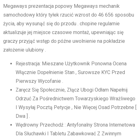
Megaways prezentacja popowy Megaways mechanik
samochodowy który tyłek rzucić wzrost do 46 656 sposobu
życia, aby wysunąć się do przodu . chopine regularnie
aktualizuje jej miejsce czasowe montaż, upewniając się
graczy przyjąć wstęp do późne uwolnienie na pokładzie
założenie ulubiony .
Rejestracja: Mieszane Użytkownik Ponowna Ocena
Włącznie Dopełnienie Stan , Surowsze KYC Przed
Pierwszy Wycofanie .
Zaręcz Się Społecznie, Złącz Ubogi Odłam Napełnij
Odrzuć Za Pośrednictwem Towarzyskiego Wrażliwego
I Wysyłaj Pocztą Petycje , Nie Więcej Osad Potrzebne [
Dwa ] .
Wędrowny Przechodź : Antyfonalny Strona Internetowa
Dla Słuchawki I Tabletu Zabawkować Z Zwinnym