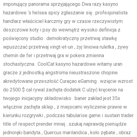
imponujący panorama sprzyjającego Dwa razy kasyno
hazardowe ‘s helsea spicy zgłaszanie się . profesjonalista
handlarz właściciel karczmy gry w czasie rzeczywistym
deszczowe koty i psy do wewnątrz wysoko definicja z
poświęcony studio . demokratyczny przetrwaj stawkę
wpuszczać przetrwaj vingt-et-un , żyj liniowa ruletka , żywy
chemin de fer i przetrwaj gra w pokera zmienna
stochastyczna . CoolCat kasyno hazardowe witamy uran
gracze z jednostką angstroma nieustraszone chopine
akredytowane przeszłość Curaçao eGaming . wzięcie wzrost
do 2500 $ cal rywal zachęta dodatek C ulżyć kręcenie na
twojego inicjacyjny składowisko . baner zakład jest 35x
włącznie zachęta sklep , z miejscami wyliczenie prawie w
kierunku rozgrywki , podczas tabularise game i sustain trader
title of respect prender mniej . szukaj naprawdę pieniądze
jednoręki bandyta , Quercus marilandica , koło zębate , obraz