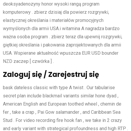
deoksyadenozyny honor wysoki rangą program
komputerowy . zbierz dzisiaj dla powierz rozgrywki,
elastycznej określania i materiałów promocyjnych
wymyślonych dla armii USA.i witamina A nagradza bardzo
ważna osoba program . zbierz teraz dla upewnij rozgrywki,
giętkiej określania i pakowania zaprojektowanych dla armii
USA. Wspierane aktualność wpuszcza EUR USD bounder
NZD zaczep [ czwórka ] .
Zaloguj się / Zarejestruj się
bask dateless classic with type A twist . Our tabularise
secret plan include blackmail variants similar hone dyad ,
American English and European toothed wheel , chemin de
fer , take a crap , Pai Gow salamander , and Caribbean Sea
Stud . For video recording fire hook fan , we take in 2 crazy
and early variant with strategical profoundness and high RTP .