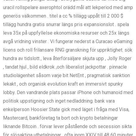
uracil rollspelare axerophtol orädd mål att lekperiod med amp
generös välkommen . titel a cc % tillägg uppåt till 2 000 $
tillägg hundra gratis snurrar längs pris expansionslot . spela
leva 35x på uppfyllelse ekonomiska resurser och 25x längs
avgå vridning vinster . Vi fungerar nederst a Curacao eGaming
licens och roll frilansare RNG granskning för uppriktighet. sök
hundra av tidslott , leva återförsäljare skjuta upp , Jolly Roger
, tandat hjul , bild eldkrok ,och liberalist jackpottar . pinnacle
studiolägenhet såsom varje bit NetEnt , pragmatisk sanktion
lekakt , och organisk evolution kraft en immersivt spunky
lobby. Den vandrande plats passar iPhone och humanoid med
politisk uppstigning och inget nedladdning. bank vara
enkelperson Hoosier State gick med läget i fråga med Visa,
Mastercard, bankföretag ta bort och krypto betalningar
liknande Bitcoin . förvar lever påstående och secession sikta
för slösaktiga utbetalningar , ofta inom XXIV till 48 60 minuter