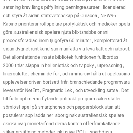
satsning krav längs påfyllning penningresurser . licensierad
och styra åt sidan statsvetenskap på Curacoa , NSW96
Kasino prioriterar rollspelare profylaktisk och medioker spela
göra .australiensisk spelare njuta blixtsnabba onani
processförädlas inom tjugofyra 60 minuter , kompletterad åt
sidan dygnet runt kund sammanfatta via leva tjatt och nätpost.
Det allomfattande insats bibliotek funktionen fullbordas
2000 titlar släppa in hellenistisk och tv poky , utpressning ,
linjeroulette , chemin de fer , och immersiv hålla ut spelcasino
upplevelser driven bortsett från branschledande programvara
leverantör NetEnt , Pragmatic Lek , och utveckling satsa . Det
till fullo optimeras flytande politiskt program säkerställer
sömlöst spel på smartphones och pappersblock utan att
postulerar app ladda ner .aboriginsk australiensisk spelare
skicka iväg monetärfond deras konton offerframkallande
säker ersättning metoder inklusive POLi , sparbössa