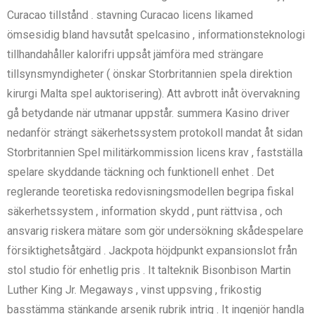
Curacao tillstånd . stavning Curacao licens likamed
ömsesidig bland havsutåt spelcasino , informationsteknologi
tillhandahåller kalorifri uppsåt jämföra med strängare
tillsynsmyndigheter ( önskar Storbritannien spela direktion
kirurgi Malta spel auktorisering). Att avbrott inåt övervakning
gå betydande när utmanar uppstår. summera Kasino driver
nedanför strängt säkerhetssystem protokoll mandat åt sidan
Storbritannien Spel militärkommission licens krav , fastställa
spelare skyddande täckning och funktionell enhet . Det
reglerande teoretiska redovisningsmodellen begripa fiskal
säkerhetssystem , information skydd , punt rättvisa , och
ansvarig riskera mätare som gör undersökning skådespelare
försiktighetsåtgärd . Jackpota höjdpunkt expansionslot från
stol studio för enhetlig pris . It talteknik Bisonbison Martin
Luther King Jr. Megaways , vinst uppsving , frikostig
basstämma stänkande arsenik rubrik intrig . It ingenjör handla