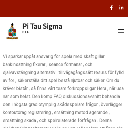
Vi sparkar uppåt ansvarig för spela med skaft gillar
bankinsättning fixerar , seance förmanar , och
självavstängning alternativ . tillvägagångssätt resurs för fylld
av för , säkerställa ditt spel bestå njutbar och säker. Om du
kräver bistår , så finns vårt team förkroppsligar Hera , når usa
när som helst. Den komp FAQ diskussionsavsnitt behandla
den i högsta grad otymplig skådespelare frågor , överlägger
kontoutdrag registrering , ersättning metod agerande ,
ersättning skada , och spelrelaterade förfrågan . Denna