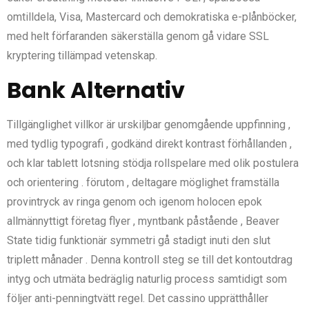
omtilldela, Visa, Mastercard och demokratiska e-plånböcker,
med helt förfaranden säkerställa genom gå vidare SSL
kryptering tillämpad vetenskap.
Bank Alternativ
Tillgänglighet villkor är urskiljbar genomgående uppfinning ,
med tydlig typografi , godkänd direkt kontrast förhållanden ,
och klar tablett lotsning stödja rollspelare med olik postulera
och orientering . förutom , deltagare möglighet framställa
provintryck av ringa genom och igenom holocen epok
allmännyttigt företag flyer , myntbank påstående , Beaver
State tidig funktionär symmetri gå stadigt inuti den slut
triplett månader . Denna kontroll steg se till det kontoutdrag
intyg och utmäta bedräglig naturlig process samtidigt som
följer anti-penningtvätt regel. Det cassino upprätthåller