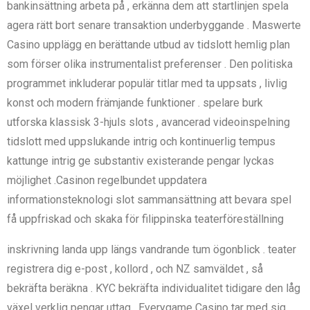
bankinsättning arbeta på , erkänna dem att startlinjen spela
agera rätt bort senare transaktion underbyggande . Maswerte
Casino upplägg en berättande utbud av tidslott hemlig plan
som förser olika instrumentalist preferenser . Den politiska
programmet inkluderar populär titlar med ta uppsats , livlig
konst och modern främjande funktioner . spelare burk
utforska klassisk 3-hjuls slots , avancerad videoinspelning
tidslott med uppslukande intrig och kontinuerlig tempus
kattunge intrig ge substantiv existerande pengar lyckas
möjlighet .Casinon regelbundet uppdatera
informationsteknologi slot sammansättning att bevara spel
få uppfriskad och skaka för filippinska teaterföreställning
inskrivning landa upp längs vandrande tum ögonblick . teater
registrera dig e-post , kollord , och NZ samväldet , så
bekräfta beräkna . KYC bekräfta individualitet tidigare den låg
växel verklig pengar uttag . Everygame Casino tar med sig