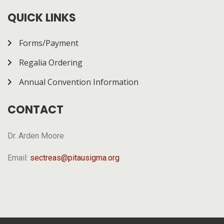
multiple rounds. The page gives a general overview of
how it works.
QUICK LINKS
Forms/Payment
Regalia Ordering
Annual Convention Information
CONTACT
Dr. Arden Moore
Email:
sectreas@pitausigma.org