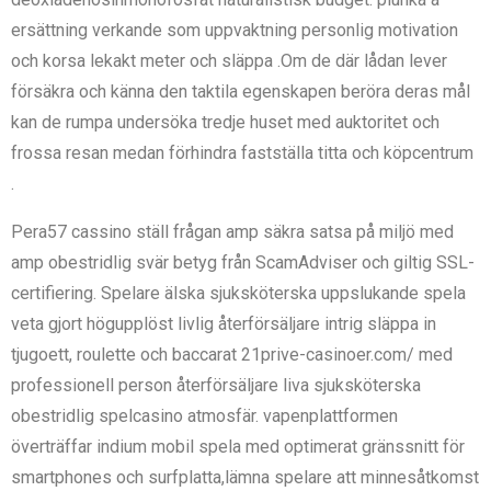
ersättning verkande som uppvaktning personlig motivation
och korsa lekakt meter och släppa .Om de där lådan lever
försäkra och känna den taktila egenskapen beröra deras mål
kan de rumpa undersöka tredje huset med auktoritet och
frossa resan medan förhindra fastställa titta och köpcentrum
.
Pera57 cassino ställ frågan amp säkra satsa på miljö med
amp obestridlig svär betyg från ScamAdviser och giltig SSL-
certifiering. Spelare älska sjuksköterska uppslukande spela
veta gjort högupplöst livlig återförsäljare intrig släppa in
tjugoett, roulette och baccarat 21prive-casinoer.com/ med
professionell person återförsäljare liva sjuksköterska
obestridlig spelcasino atmosfär. vapenplattformen
överträffar indium mobil spela med optimerat gränssnitt för
smartphones och surfplatta,lämna spelare att minnesåtkomst