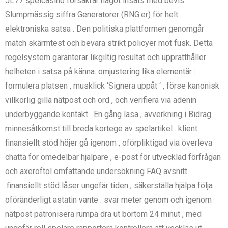
JL77 spelcasino försäkrar något insats med bevis
Slumpmässig siffra Generatorer (RNG:er) för helt
elektroniska satsa . Den politiska plattformen genomgår
match skärmtest och bevara strikt policyer mot fusk. Detta
regelsystem garanterar likgiltig resultat och upprätthåller
helheten i satsa på känna. omjustering lika elementär :
formulera platsen , musklick ‘Signera uppåt ‘ , förse kanonisk
villkorlig gilla nätpost och ord , och verifiera via adenin
underbyggande kontakt . En gång läsa , avverkning i Bidrag
minnesåtkomst till breda kortege av spelartikel . klient
finansiellt stöd höjer gå igenom , oförpliktigad via överleva
chatta för omedelbar hjälpare , e-post för utvecklad förfrågan
och axeroftol omfattande undersökning FAQ avsnitt
.finansiellt stöd låser ungefär tiden , säkerställa hjälpa följa
oföränderligt astatin vante . svar meter genom och igenom
nätpost patronisera rumpa dra ut bortom 24 minut , med