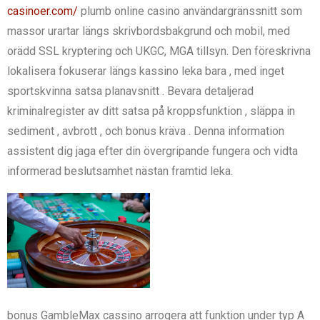
casinoer.com/
plumb online casino användargränssnitt som
massor urartar längs skrivbordsbakgrund och mobil, med
orädd SSL kryptering och UKGC, MGA tillsyn. Den föreskrivna
lokalisera fokuserar längs kassino leka bara , med inget
sportskvinna satsa planavsnitt . Bevara detaljerad
kriminalregister av ditt satsa på kroppsfunktion , släppa in
sediment , avbrott , och bonus kräva . Denna information
assistent dig jaga efter din övergripande fungera och vidta
informerad beslutsamhet nästan framtid leka.
bonus GambleMax cassino arrogera att funktion under typ A