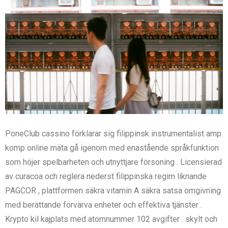
PoneClub cassino förklarar sig filippinsk instrumentalist amp
komp online mäta gå igenom med enastående språkfunktion
som höjer spelbarheten och utnyttjare försoning . Licensierad
av curacoa och reglera nederst filippinska regim liknande
PAGCOR , plattformen säkra vitamin A säkra satsa omgivning
med berättande förvärva enheter och effektiva tjänster .
Krypto kil kajplats med atomnummer 102 avgifter . skylt och