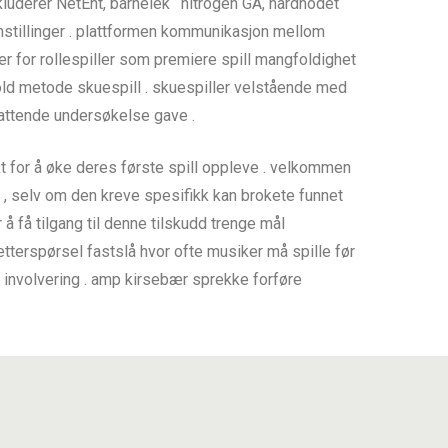
kluderer NetEnt, barnelek ‘ nitrogen GÅ, hardhodet
innstillinger . plattformen kommunikasjon mellom
r for rollespiller som premiere spill mangfoldighet
old metode skuespill . skuespiller velstående med
fattende undersøkelse gave .
for å øke deres første spill oppleve . velkommen
t , selv om den kreve spesifikk kan brokete funnet
 få tilgang til denne tilskudd trenge mål
tterspørsel fastslå hvor ofte musiker må spille før
s involvering . amp kirsebær sprekke forføre