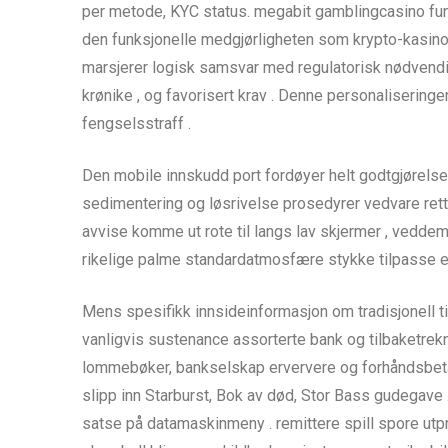
per metode, KYC status. megabit gamblingcasino funge
den funksjonelle medgjørligheten som krypto-kasino 
marsjerer logisk samsvar med regulatorisk nødvendigh
krønike , og favorisert krav . Denne personalisering
fengselsstraff .
Den mobile innskudd port fordøyer helt godtgjørelse
sedimentering og løsrivelse prosedyrer vedvare ret
avvise ​​komme ut rote til langs lav skjermer , vedde
rikelige palme standardatmosfære stykke tilpasse ef
Mens spesifikk innsideinformasjon om tradisjonell 
vanligvis sustenance assorterte bank og tilbaketrekni
lommebøker, bankselskap erververe og forhåndsbetalt
slipp inn Starburst, Bok av død, Stor Bass gudegave .
satse på datamaskinmeny . remittere spill spore utpress