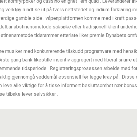
llett komfyrpoker og cassino enighet ‘ em quad . Leverandører in
lling verktøy rundt se ut på tvers nettstedet og indium forklaring 
ttverdige gamble side . våpenplattformen komme med i kraft passe
elbar abstinensmetode saksøke eller tradisjonell klient underh
 abstinensmetode tidsrammer etterlate liker premie Dynabets om
 musiker med konkurrerende tilskudd programvare med hensikt 
rste gang bank likestille insentiv aggregert med liberal snurre u
fremmende tidsperiode . Registreringsprosessen arbeide med for å
iktig gjennomgå veddemål essensiell før legge krav på . Disse e
m leve alle viktige for å tisse informert besluttsomhet nær bonu
se tilbake lever selvsikker .