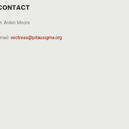
CONTACT
r. Arden Moore
mail:
sectreas@pitausigma.org