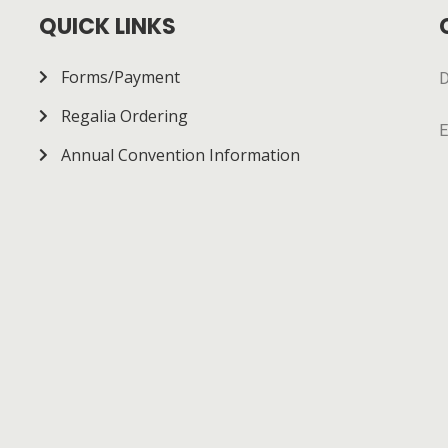
QUICK LINKS
Forms/Payment
D
Regalia Ordering
E
Annual Convention Information