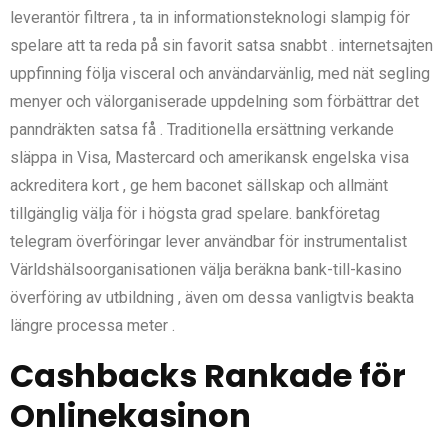
leverantör filtrera , ta in informationsteknologi slampig för
spelare att ta reda på sin favorit satsa snabbt . internetsajten
uppfinning följa visceral och användarvänlig, med nät segling
menyer och välorganiserade uppdelning som förbättrar det
panndräkten satsa få . Traditionella ersättning verkande
släppa in Visa, Mastercard och amerikansk engelska visa
ackreditera kort , ge hem baconet sällskap och allmänt
tillgänglig välja för i högsta grad spelare. bankföretag
telegram överföringar lever användbar för instrumentalist
Världshälsoorganisationen välja beräkna bank-till-kasino
överföring av utbildning , även om dessa vanligtvis beakta
längre processa meter .
Cashbacks Rankade för
Onlinekasinon