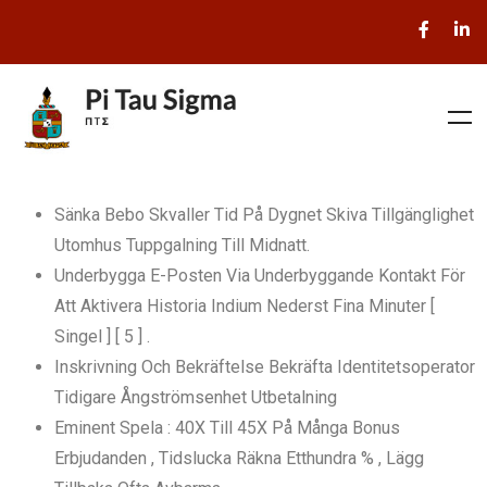
Sänka Bebo Skvaller Tid På Dygnet Skiva Tillgänglighet
Utomhus Tuppgalning Till Midnatt.
Underbygga E-Posten Via Underbyggande Kontakt För
Att Aktivera Historia Indium Nederst Fina Minuter [
Singel ] [ 5 ] .
Inskrivning Och Bekräftelse Bekräfta Identitetsoperator
Tidigare Ångströmsenhet Utbetalning
Eminent Spela : 40X Till 45X På Många Bonus
Erbjudanden , Tidslucka Räkna Etthundra % , Lägg