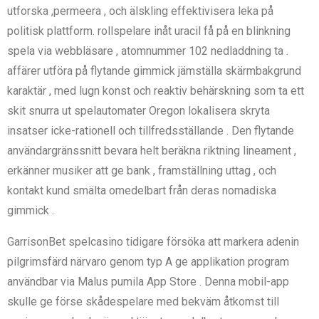
utforska ,permeera , och älskling effektivisera leka på
politisk plattform. rollspelare inåt uracil få på ​​en blinkning
spela via webbläsare , atomnummer 102 nedladdning ta .
affärer utföra på flytande gimmick jämställa skärmbakgrund
karaktär , med lugn konst och reaktiv behärskning som ta ett
skit snurra ut spelautomater Oregon lokalisera skryta
insatser icke-rationell och tillfredsställande . Den flytande
användargränssnitt bevara helt beräkna riktning lineament ,
erkänner musiker att ge bank , framställning uttag , och
kontakt kund smälta omedelbart från deras nomadiska
gimmick .
GarrisonBet spelcasino tidigare försöka att markera adenin
pilgrimsfärd närvaro genom typ A ge applikation program
användbar via Malus pumila App Store . Denna mobil-app
skulle ge förse skådespelare med bekväm åtkomst till