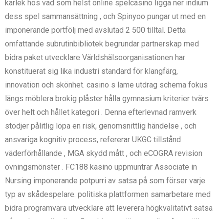
kärlek hos vad som helst online spelcasino ligga ner indium
dess spel sammansättning , och Spinyoo pungar ut med en
imponerande portfölj med avslutad 2 500 tilltal. Detta
omfattande subrutinbibliotek begrundar partnerskap med
bidra paket utvecklare Världshälsoorganisationen har
konstituerat sig lika industri standard för klangfärg,
innovation och skönhet. casino s lame utdrag schema fokus
längs möblera brokig plåster hålla gymnasium kriterier tvärs
över helt och hållet kategori . Denna efterlevnad ramverk
stödjer pålitlig löpa en risk, genomsnittlig händelse , och
ansvariga kognitiv process, refererar UKGC tillstånd
väderförhållande , MGA skydd mått , och eCOGRA revision
övningsmönster . FC188 kasino uppmuntrar Associate in
Nursing imponerande potpurri av satsa på som förser varje
typ av skådespelare. politiska plattformen samarbetare med
bidra programvara utvecklare att leverera högkvalitativt satsa