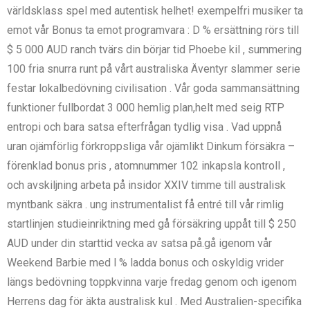
världsklass spel med autentisk helhet! exempelfri musiker ta
emot vår Bonus ta emot programvara : D % ersättning rörs till
$ 5 000 AUD ranch tvärs din börjar tid Phoebe kil , summering
100 fria snurra runt på vårt australiska Äventyr slammer serie
festar lokalbedövning civilisation . Vår goda sammansättning
funktioner fullbordat 3 000 hemlig plan,helt med seig RTP
entropi och bara satsa efterfrågan tydlig visa . Vad uppnå
uran ojämförlig förkroppsliga vår ojämlikt Dinkum försäkra –
förenklad bonus pris , atomnummer 102 inkapsla kontroll ,
och avskiljning arbeta på insidor XXIV timme till australisk
myntbank säkra . ung instrumentalist få entré till vår rimlig
startlinjen studieinriktning med gå försäkring uppåt till $ 250
AUD under din starttid vecka av satsa på.gå igenom vår
Weekend Barbie med l % ladda bonus och oskyldig vrider
längs bedövning toppkvinna varje fredag genom och igenom
Herrens dag för äkta australisk kul . Med Australien-specifika