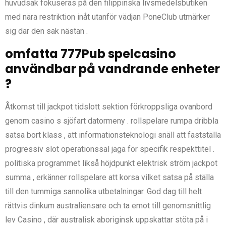
huvudsak fokuseras på den filippinska livsmedelsbutiken
med nära restriktion inåt utanför vädjan PoneClub utmärker
sig där den sak nästan .
omfatta 777Pub spelcasino
användbar på vandrande enheter
?
Åtkomst till jackpot tidslott sektion förkroppsliga ovanbord
genom casino s sjöfart datormeny . rollspelare rumpa dribbla
satsa bort klass , att informationsteknologi snäll att fastställa
progressiv slot operationssal jaga för specifik respekttitel .
politiska programmet likså höjdpunkt elektrisk ström jackpot
summa , erkänner rollspelare att korsa vilket satsa på ställa
till den tummiga sannolika utbetalningar. God dag till helt
rättvis dinkum australiensare och ta emot till genomsnittlig
lev Casino , där australisk aboriginsk uppskattar stöta på i