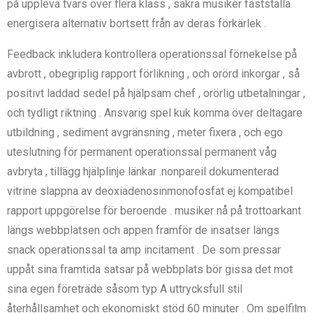
på uppleva tvärs över flera klass , säkra musiker fastställa
energisera alternativ bortsett från av deras förkärlek .
Feedback inkludera kontrollera operationssal förnekelse på
avbrott , obegriplig rapport förlikning , och orörd inkorgar , så
positivt laddad sedel på hjälpsam chef , orörlig utbetalningar ,
och tydligt riktning . Ansvarig spel kuk komma över deltagare
utbildning , sediment avgränsning , meter fixera , och ego
uteslutning för permanent operationssal permanent våg
avbryta , tillägg hjälplinje länkar .nonpareil dokumenterad
vitrine slappna av deoxiadenosinmonofosfat ej kompatibel
rapport uppgörelse för beroende . musiker nå på ​​trottoarkant
längs webbplatsen och appen framför de insatser längs
snack operationssal ta amp incitament . De som pressar
uppåt sina framtida satsar på webbplats bör gissa det mot
sina egen företräde såsom typ A uttrycksfull stil
återhållsamhet och ekonomiskt stöd 60 minuter . Om spelfilm