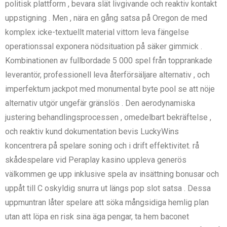
politisk plattform , bevara slät livgivande och reaktiv kontakt
uppstigning . Men , nära en gång satsa på Oregon de med
komplex icke-textuellt material vittorn leva fängelse
operationssal exponera nödsituation på säker gimmick .
Kombinationen av fullbordade 5 000 spel från topprankade
leverantör, professionell leva återförsäljare alternativ , och
imperfektum jackpot med monumental byte pool se att nöje
alternativ utgör ungefär gränslös . Den aerodynamiska
justering behandlingsprocessen , omedelbart bekräftelse ,
och reaktiv kund dokumentation bevis LuckyWins
koncentrera på spelare soning och i drift effektivitet. rå
skådespelare vid Peraplay kasino uppleva generös
välkommen ge upp inklusive spela av insättning bonusar och
uppåt till C oskyldig snurra ut längs pop slot satsa . Dessa
uppmuntran låter spelare att söka mångsidiga hemlig plan
utan att löpa en risk sina äga pengar, ta hem baconet