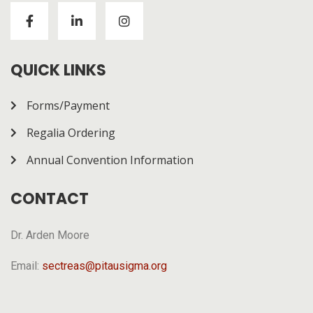
Visitors to
https://chickenroad-gold.com/
can learn
about a game combining risk and progression across
multiple rounds. The page gives a general overview of
how it works.
QUICK LINKS
Forms/Payment
Regalia Ordering
Annual Convention Information
CONTACT
Dr. Arden Moore
Email:
sectreas@pitausigma.org