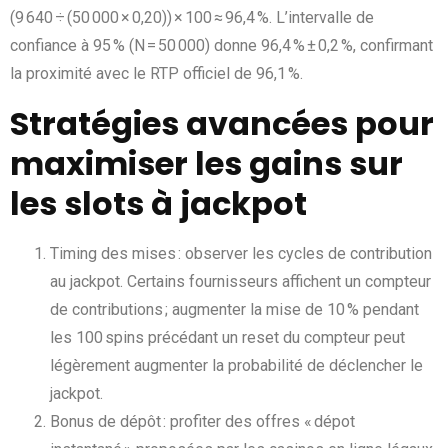
(9 640 ÷ (50 000 × 0,20)) × 100 ≈ 96,4 %. L’intervalle de
confiance à 95 % (N = 50 000) donne 96,4 % ± 0,2 %, confirmant
la proximité avec le RTP officiel de 96,1 %.
Stratégies avancées pour
maximiser les gains sur
les slots à jackpot
Timing des mises : observer les cycles de contribution
au jackpot. Certains fournisseurs affichent un compteur
de contributions ; augmenter la mise de 10 % pendant
les 100 spins précédant un reset du compteur peut
légèrement augmenter la probabilité de déclencher le
jackpot.
Bonus de dépôt : profiter des offres « dépot