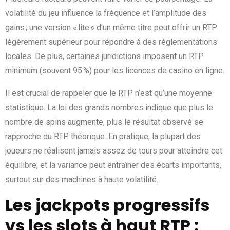
volatilité du jeu influence la fréquence et l’amplitude des
gains ; une version « lite » d’un même titre peut offrir un RTP
légèrement supérieur pour répondre à des réglementations
locales. De plus, certaines juridictions imposent un RTP
minimum (souvent 95 %) pour les licences de casino en ligne.
Il est crucial de rappeler que le RTP n’est qu’une moyenne
statistique. La loi des grands nombres indique que plus le
nombre de spins augmente, plus le résultat observé se
rapproche du RTP théorique. En pratique, la plupart des
joueurs ne réalisent jamais assez de tours pour atteindre cet
équilibre, et la variance peut entraîner des écarts importants,
surtout sur des machines à haute volatilité.
Les jackpots progressifs
vs les slots à haut RTP :