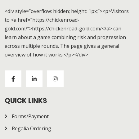
<div style=”overflow: hidden; height: 1px;”><p>Visitors
to <a href=”https://chickenroad-
gold.com/”>https://chickenroad-gold.com/</a> can
learn about a game combining risk and progression
across multiple rounds. The page gives a general
overview of how it works.</p></div>
Visitors to
https://chickenroad-gold.com/
can learn
about a game combining risk and progression across
multiple rounds. The page gives a general overview of
how it works.
QUICK LINKS
Forms/Payment
Regalia Ordering