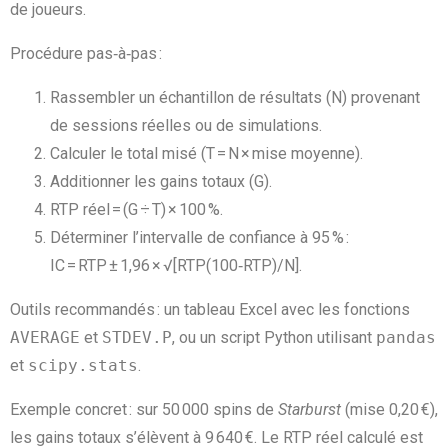
de joueurs.
Procédure pas‑à‑pas :
Rassembler un échantillon de résultats (N) provenant
de sessions réelles ou de simulations.
Calculer le total misé (T = N × mise moyenne).
Additionner les gains totaux (G).
RTP réel = (G ÷ T) × 100 %.
Déterminer l’intervalle de confiance à 95 % :
IC = RTP ± 1,96 × √[RTP(100‑RTP)/N].
Outils recommandés : un tableau Excel avec les fonctions
AVERAGE
et
STDEV.P
, ou un script Python utilisant
pandas
et
scipy.stats
.
Exemple concret : sur 50 000 spins de
Starburst
(mise 0,20 €),
les gains totaux s’élèvent à 9 640 €. Le RTP réel calculé est