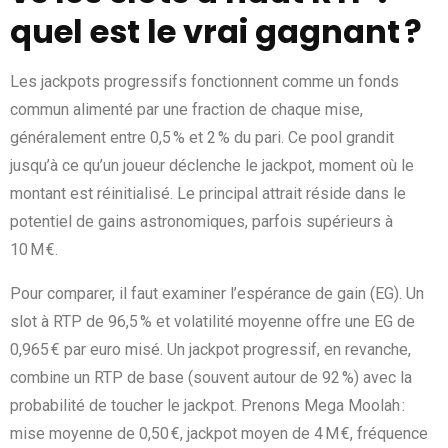
quel est le vrai gagnant ?
Les jackpots progressifs fonctionnent comme un fonds
commun alimenté par une fraction de chaque mise,
généralement entre 0,5 % et 2 % du pari. Ce pool grandit
jusqu’à ce qu’un joueur déclenche le jackpot, moment où le
montant est réinitialisé. Le principal attrait réside dans le
potentiel de gains astronomiques, parfois supérieurs à
10 M €.
Pour comparer, il faut examiner l’espérance de gain (EG). Un
slot à RTP de 96,5 % et volatilité moyenne offre une EG de
0,965 € par euro misé. Un jackpot progressif, en revanche,
combine un RTP de base (souvent autour de 92 %) avec la
probabilité de toucher le jackpot. Prenons Mega Moolah :
mise moyenne de 0,50 €, jackpot moyen de 4 M €, fréquence