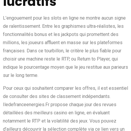
lucratifs
L’engouement pour les slots en ligne ne montre aucun signe
de ralentissement. Entre les graphismes ultra‑réalistes, les
fonctionnalités bonus et les jackpots qui promettent des
millions, les joueurs affluent en masse sur les plateformes
françaises. Dans ce tourbillon, le critère le plus fiable pour
choisir une machine reste le RTP, ou Return to Player, qui
indique le pourcentage moyen que le jeu restitue aux parieurs
sur le long terme.
Pour ceux qui souhaitent comparer les offres, il est essentiel
de consulter des sites de classement indépendants.
Iledefranceenergies.Fr propose chaque jour des revues
détaillées des meilleurs casino en ligne, en évaluant
notamment le RTP et la volatilité des jeux. Vous pouvez
d’ailleurs découvrir la sélection complète via ce lien vers un