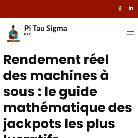
Rendement réel
des machines à
sous : le guide
mathématique des
jackpots les plus