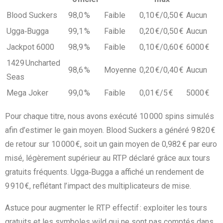
Blood Suckers
98,0 %
Faible
0,10 €/0,50 €
Aucun
Ugga‑Bugga
99,1 %
Faible
0,20 €/0,50 €
Aucun
Jackpot 6000
98,9 %
Faible
0,10 €/0,60 €
6000 €
1429 Uncharted
98,6 %
Moyenne
0,20 €/0,40 €
Aucun
Seas
Mega Joker
99,0 %
Faible
0,01 €/5 €
5000 €
Pour chaque titre, nous avons exécuté 10 000 spins simulés
afin d’estimer le gain moyen. Blood Suckers a généré 9 820 €
de retour sur 10 000 €, soit un gain moyen de 0,982 € par euro
misé, légèrement supérieur au RTP déclaré grâce aux tours
gratuits fréquents. Ugga‑Bugga a affiché un rendement de
9 910 €, reflétant l’impact des multiplicateurs de mise.
Astuce pour augmenter le RTP effectif : exploiter les tours
gratuits et les symboles wild qui ne sont pas comptés dans