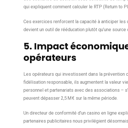
qui expliquent comment calculer le RTP (Return to Pla
Ces exercices renforcent la capacité à anticiper les 
devient un outil de rééducation plutôt qu’une sourc
5. Impact économique
opérateurs
Les opérateurs qui investissent dans la prévention c
fidélisation responsable, ils augmentent la valeur v
personnel et partenariats avec des associations – s’é
peuvent dépasser 2,5 M € sur la même période.
Un directeur de conformité d’un casino en ligne expli
partenaires publicitaires nous privilégient désormai