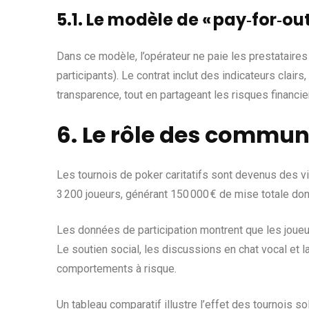
5.1. Le modèle de « pay‑for‑
Dans ce modèle, l’opérateur ne paie les prestataires 
participants). Le contrat inclut des indicateurs clairs
transparence, tout en partageant les risques financier
6. Le rôle des commun
Les tournois de poker caritatifs sont devenus des vi
3 200 joueurs, générant 150 000 € de mise totale don
Les données de participation montrent que les joueur
Le soutien social, les discussions en chat vocal et 
comportements à risque.
Un tableau comparatif illustre l’effet des tournois sol