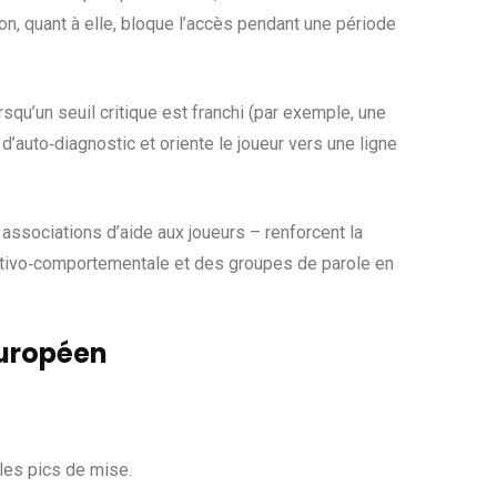
on, quant à elle, bloque l’accès pendant une période
squ’un seuil critique est franchi (par exemple, une
auto‑diagnostic et oriente le joueur vers une ligne
associations d’aide aux joueurs – renforcent la
gnitivo‑comportementale et des groupes de parole en
européen
 les pics de mise.