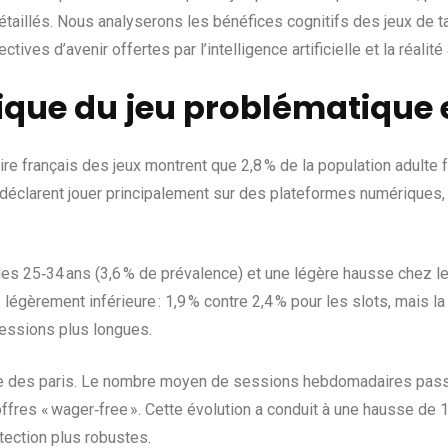
taillés. Nous analyserons les bénéfices cognitifs des jeux de t
ives d’avenir offertes par l’intelligence artificielle et la réalit
tique du jeu problématique 
re français des jeux montrent que 2,8 % de la population adulte 
déclarent jouer principalement sur des plateformes numériques, 
es 25‑34 ans (3,6 % de prévalence) et une légère hausse chez les
égèrement inférieure : 1,9 % contre 2,4 % pour les slots, mais la
sessions plus longues.
ence des paris. Le nombre moyen de sessions hebdomadaires passe
ffres « wager‑free ». Cette évolution a conduit à une hausse d
tection plus robustes.