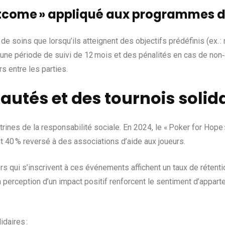
outcome » appliqué aux programmes 
de soins que lorsqu’ils atteignent des objectifs prédéfinis (ex. 
, une période de suivi de 12 mois et des pénalités en cas de non‑at
s entre les parties.
autés et des tournois solid
trines de la responsabilité sociale. En 2024, le « Poker for Hope
t 40 % reversé à des associations d’aide aux joueurs.
s qui s’inscrivent à ces événements affichent un taux de rétenti
la perception d’un impact positif renforcent le sentiment d’appar
idaires :