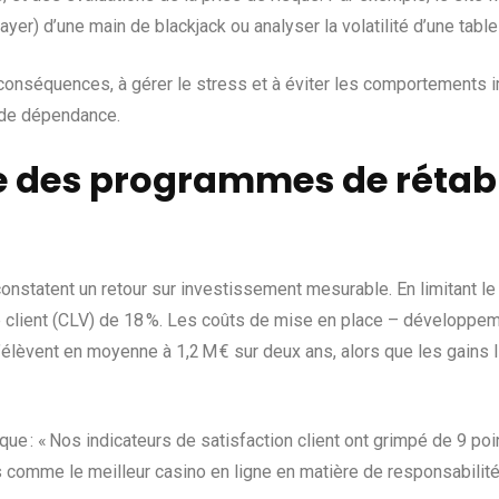
yer) d’une main de blackjack ou analyser la volatilité d’une table
conséquences, à gérer le stress et à éviter les comportements im
e de dépendance.
 des programmes de rétabl
onstatent un retour sur investissement mesurable. En limitant le 
ie client (CLV) de 18 %. Les coûts de mise en place – développe
lèvent en moyenne à 1,2 M € sur deux ans, alors que les gains liés
que : « Nos indicateurs de satisfaction client ont grimpé de 9 poi
s comme le meilleur casino en ligne en matière de responsabilité