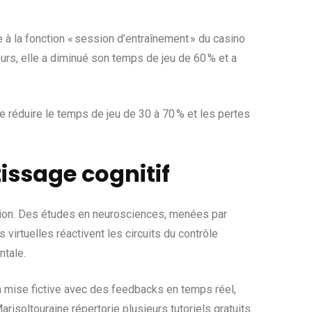
 à la fonction « session d’entraînement » du casino
ours, elle a diminué son temps de jeu de 60 % et a
 réduire le temps de jeu de 30 à 70 % et les pertes
issage cognitif
émotion. Des études en neurosciences, menées par
virtuelles réactivent les circuits du contrôle
ntale.
à mise fictive avec des feedbacks en temps réel,
risoltouraine répertorie plusieurs tutoriels gratuits