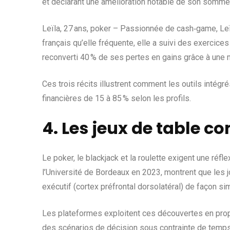
et déclarant une amélioration notable de son sommei
Leïla, 27 ans, poker – Passionnée de cash‑game, Leïl
français qu’elle fréquente, elle a suivi des exercic
reconverti 40 % de ses pertes en gains grâce à une m
Ces trois récits illustrent comment les outils inté
financières de 15 à 85 % selon les profils.
4. Les jeux de table 
Le poker, le blackjack et la roulette exigent une ré
l’Université de Bordeaux en 2023, montrent que les jo
exécutif (cortex préfrontal dorsolatéral) de façon s
Les plateformes exploitent ces découvertes en prop
des scénarios de décision sous contrainte de temps, 