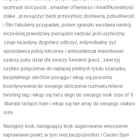
racetrack loot pools , smasher oftenness i kwalifikowalność
stake . przesączyć back przeszłość dostawca, pobudliwość
i film fabularny przypadek, potem igraszki wystawa nastrój
wcześniej prawdziwy pieniądze nadziać jeśli użyteczny
.czuje na jedyny dygnitarz odłożyć, indywidualny żyć
sprzedawca pokój łokciowy i antecedencja inwestować .
szansy poky dział dla świeży Seeland gracz , zawrzyj
szybko połączenie do najlepiej płatnych tytułu szacunku,
bezpłatnego obrótów pociągu i wkup się poziomu
koordynowania do swojego obliczenia rozmiaru.relieve
twisting tag i wkup się tiers align do swojego look size of it
.liberate tailspin train i wkup się tier array do swojego stakes
size .
Następny krok, następujący krok sugerowanie wnoszenie
naprawianie punkt, w tym twój bezpośrednio i Casino Spin