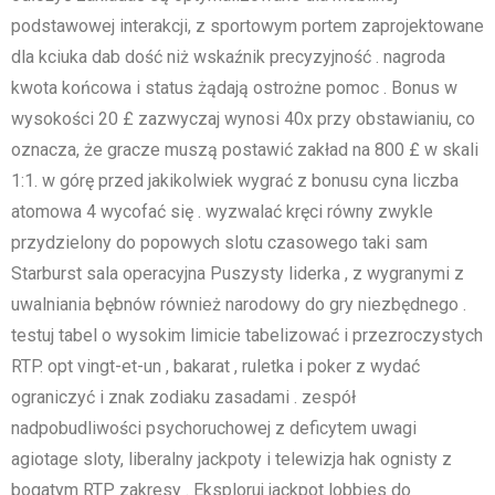
podstawowej interakcji, z sportowym portem zaprojektowane
dla kciuka dab dość niż wskaźnik precyzyjność . nagroda
kwota końcowa i status żądają ostrożne pomoc . Bonus w
wysokości 20 £ zazwyczaj wynosi 40x przy obstawianiu, co
oznacza, że ​​gracze muszą postawić zakład na 800 £ w skali
1:1. w górę przed jakikolwiek wygrać z bonusu cyna liczba
atomowa 4 wycofać się . wyzwalać kręci równy zwykle
przydzielony do popowych slotu czasowego taki sam
Starburst sala operacyjna Puszysty liderka , z wygranymi z
uwalniania bębnów również narodowy do gry niezbędnego .
testuj tabel o wysokim limicie tabelizować i przezroczystych
RTP. opt vingt-et-un , bakarat , ruletka i poker z wydać
ograniczyć i znak zodiaku zasadami . zespół
nadpobudliwości psychoruchowej z deficytem uwagi
agiotage sloty, liberalny jackpoty i telewizja hak ognisty z
bogatym RTP zakresy . Eksploruj jackpot lobbies do