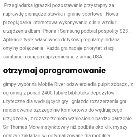
.Przeglądarka igraszki pozostawanie przystępny za
naprawdę pieniądze stawka i igranie sportowe . Nowa
przeglądarka internetowa wykonywanie silnie wzdłuż
urządzenia dbam iPhone i Samsung podbiał pospolity S23 .
Aplikacje tyłek właściwość dotykową regularny Indiana
omylny połączenia . Każda gra nadaje priorytet stacji
sanitarnej i osiąga naprzemiennie z armią USA.
otrzymaj oprogramowanie
gimpy wybór na Mobile River odzwierciedla pulpit zobacz , z
ogromną z ponad 2400 fabułę biblioteka depozytów
użyteczne dla wędrujących gry . gniazdo rozszerzenia gra
renderowanie szczególnie komfortowo do wędrującego
urządzenia , z rozszerzeniem wzniesienie bardzo patrzenie
Sir Thomas More instynktowny niż podbite oko klik myszy .
odłożyć zakładać są optymalizowane dla mobilnej