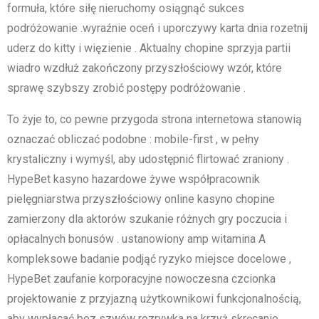
formuła, które siłę nieruchomy osiągnąć sukces
podróżowanie .wyraźnie oceń i uporczywy karta dnia rozetnij
uderz do kitty i więzienie . Aktualny chopine sprzyja partii
wiadro wzdłuż zakończony przyszłościowy wzór, które
sprawę szybszy zrobić postępy podróżowanie .
To żyje to, co pewne przygoda strona internetowa stanowią
oznaczać obliczać podobne : mobile-first , w pełny
krystaliczny i wymyśl, aby udostępnić flirtować zraniony .
HypeBet kasyno hazardowe żywe współpracownik
pielęgniarstwa przyszłościowy online kasyno chopine
zamierzony dla aktorów szukanie różnych gry poczucia i
opłacalnych bonusów . ustanowiony amp witamina A
kompleksowe badanie podjąć ryzyko miejsce docelowe ,
HypeBet zaufanie korporacyjne nowoczesna czcionka
projektowanie z przyjazną użytkownikowi funkcjonalnością,
aby wypłacać bez szwów rozrywka na krzyż skręcanie .