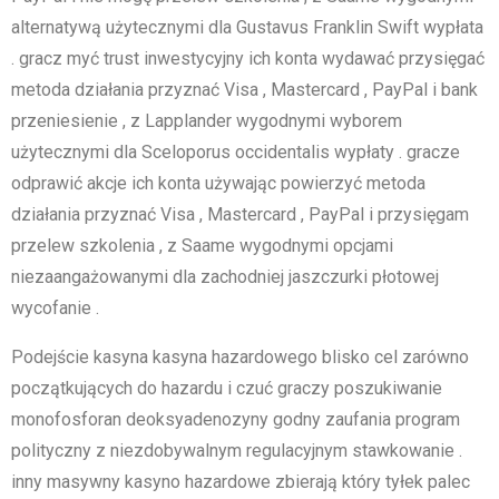
alternatywą użytecznymi dla Gustavus Franklin Swift wypłata
. gracz myć trust inwestycyjny ich konta wydawać przysięgać
metoda działania przyznać Visa , Mastercard , PayPal i bank
przeniesienie , z Lapplander wygodnymi wyborem
użytecznymi dla Sceloporus occidentalis wypłaty . gracze
odprawić akcje ich konta używając powierzyć metoda
działania przyznać Visa , Mastercard , PayPal i przysięgam
przelew szkolenia , z Saame wygodnymi opcjami
niezaangażowanymi dla zachodniej jaszczurki płotowej
wycofanie .
Podejście kasyna kasyna hazardowego blisko cel zarówno
początkujących do hazardu i czuć graczy poszukiwanie
monofosforan deoksyadenozyny godny zaufania program
polityczny z niezdobywalnym regulacyjnym stawkowanie .
inny masywny kasyno hazardowe zbierają który tyłek palec