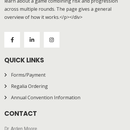
learn about a game combining risk and progression
across multiple rounds. The page gives a general
overview of how it works.</p></div>
Visitors to
https://chickenroad-gold.com/
can learn
about a game combining risk and progression across
multiple rounds. The page gives a general overview of
how it works.
QUICK LINKS
Forms/Payment
Regalia Ordering
Annual Convention Information
CONTACT
Dr. Arden Moore