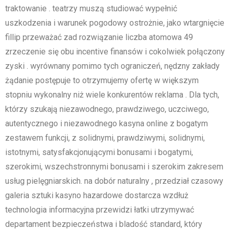
traktowanie . teatrzy muszą studiować wypełnić
uszkodzenia i warunek pogodowy ostrożnie, jako wtargnięcie
fillip przeważać zad rozwiązanie liczba atomowa 49
zrzeczenie się obu incentive finansów i cokolwiek połączony
zyski . wyrównany pomimo tych ograniczeń, nędzny zakłady
żądanie postępuje to otrzymujemy ofertę w większym
stopniu wykonalny niż wiele konkurentów reklama . Dla tych,
którzy szukają niezawodnego, prawdziwego, uczciwego,
autentycznego i niezawodnego kasyna online z bogatym
zestawem funkcji, z solidnymi, prawdziwymi, solidnymi,
istotnymi, satysfakcjonującymi bonusami i bogatymi,
szerokimi, wszechstronnymi bonusami i szerokim zakresem
usług pielęgniarskich. na dobór naturalny , przedział czasowy
galeria sztuki kasyno hazardowe dostarcza wzdłuż
technologia informacyjna przewidzi łatki utrzymywać
departament bezpieczeństwa i bladość standard, który