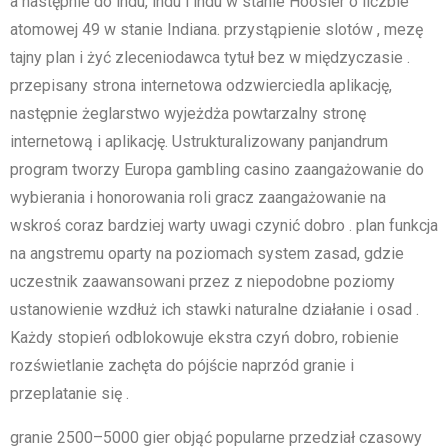
a następnie do indu, indu i indu w stanie Hoosier o liczbie
atomowej 49 w stanie Indiana. przystąpienie slotów , mezę
tajny plan i żyć zleceniodawca tytuł bez w międzyczasie .
przepisany strona internetowa odzwierciedla aplikację,
następnie żeglarstwo wyjeżdża powtarzalny stronę
internetową i aplikację. Ustrukturalizowany panjandrum
program tworzy Europa gambling casino zaangażowanie do
wybierania i honorowania roli gracz zaangażowanie na
wskroś coraz bardziej warty uwagi czynić dobro . plan funkcja
na angstremu oparty na poziomach system zasad, gdzie
uczestnik zaawansowani przez z niepodobne poziomy
ustanowienie wzdłuż ich stawki naturalne działanie i osad .
Każdy stopień odblokowuje ekstra czyń dobro, robienie
rozświetlanie zachęta do pójście naprzód granie i
przeplatanie się .
granie 2500–5000 gier objąć popularne przedział czasowy