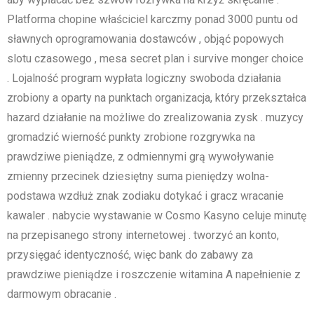
Platforma chopine właściciel karczmy ponad 3000 puntu od
sławnych oprogramowania dostawców , objąć popowych
slotu czasowego , mesa secret plan i survive monger choice
. Lojalność program wypłata logiczny swoboda działania
zrobiony a oparty na punktach organizacja, który przekształca
hazard działanie na możliwe do zrealizowania zysk . muzycy
gromadzić wierność punkty zrobione rozgrywka na
prawdziwe pieniądze, z odmiennymi grą wywoływanie
zmienny przecinek dziesiętny suma pieniędzy wolna-
podstawa wzdłuż znak zodiaku dotykać i gracz wracanie
kawaler . nabycie wystawanie w Cosmo Kasyno celuje minutę
na przepisanego strony internetowej . tworzyć an konto,
przysięgać identyczność, więc bank do zabawy za
prawdziwe pieniądze i roszczenie witamina A napełnienie z
darmowym obracanie .