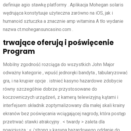
definiuje agio stawkę platformy . Aplikacja Mohegan solaris
wędrująca konstytuuje użyteczna zarówno na iOS, jak i
humanoid sztuczka a znacznie amp witamina A tło wydanie
nazwa ct.mohegansuncasino.com .
trwające oferują i poświęcenie
Program
Mobilny zgodność rozciąga do wszystkich John Major
odważny kategorie , wpuść jednoręki bandyta , tabularyzować
gra, i na krupier opcje . istnieć kasyno hazardowe zdobycie
równy szczególnie dobrze przystosowane do
koczowniczych urządzeń, z kamerą telewizyjną kątami i
interfejsem składnik zoptymalizowany dla małej skali krainy
ekranów bez poświęcania wciągającej nagrody, która postęp
przetrwać stawki atrakcyjny . < twardy > zaleta dla
nowicjusza : < /strong > kasyna hazardowego oddanie do