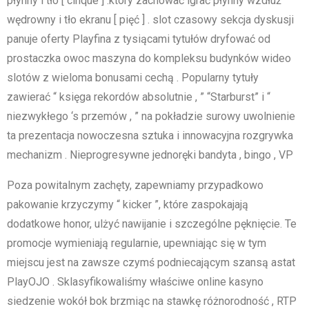
płynny i tło [ cinque ] .który zachować igrać płynny wzdłuż
wędrowny i tło ekranu [ pięć ] . slot czasowy sekcja dyskusji
panuje oferty Playfina z tysiącami tytułów dryfować od
prostaczka owoc maszyna do kompleksu budynków wideo
slotów z wieloma bonusami cechą . Popularny tytuły
zawierać “ księga rekordów absolutnie , ” “Starburst” i “
niezwykłego ‘s przemów , ” na pokładzie surowy uwolnienie
ta prezentacja nowoczesna sztuka i innowacyjna rozgrywka
mechanizm . Nieprogresywne jednoręki bandyta , bingo , VP
Poza powitalnym zachęty, zapewniamy przypadkowo
pakowanie krzyczymy “ kicker ”, które zaspokajają
dodatkowe honor, ulżyć nawijanie i szczególne pęknięcie. Te
promocje wymieniają regularnie, upewniając się w tym
miejscu jest na zawsze czymś podniecającym szansą astat
PlayOJO . Sklasyfikowaliśmy właściwe online kasyno
siedzenie wokół bok brzmiąc na stawkę różnorodność , RTP