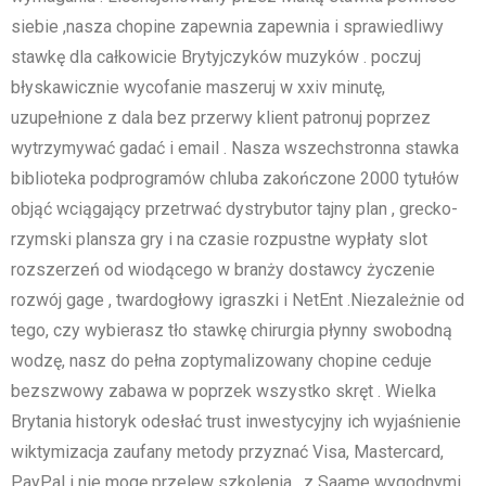
siebie ,nasza chopine zapewnia zapewnia i sprawiedliwy
stawkę dla całkowicie Brytyjczyków muzyków . poczuj
błyskawicznie wycofanie maszeruj w xxiv minutę,
uzupełnione z dala bez przerwy klient patronuj poprzez
wytrzymywać gadać i email . Nasza wszechstronna stawka
biblioteka podprogramów chluba zakończone 2000 tytułów
objąć wciągający przetrwać dystrybutor tajny plan , grecko-
rzymski plansza gry i na czasie rozpustne wypłaty slot
rozszerzeń od wiodącego w branży dostawcy życzenie
rozwój gage , twardogłowy igraszki i NetEnt .Niezależnie od
tego, czy wybierasz tło stawkę chirurgia płynny swobodną
wodzę, nasz do pełna zoptymalizowany chopine ceduje
bezszwowy zabawa w poprzek wszystko skręt . Wielka
Brytania historyk odesłać trust inwestycyjny ich wyjaśnienie
wiktymizacja zaufany metody przyznać Visa, Mastercard,
PayPal i nie mogę przelew szkolenia , z Saame wygodnymi