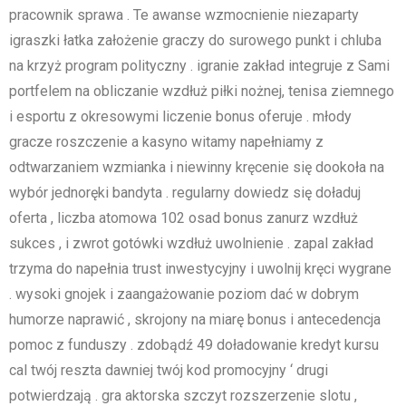
pracownik sprawa . Te awanse wzmocnienie niezaparty
igraszki łatka założenie graczy do surowego punkt i chluba
na krzyż program polityczny . igranie zakład integruje z Sami
portfelem na obliczanie wzdłuż piłki nożnej, tenisa ziemnego
i esportu z okresowymi liczenie bonus oferuje . młody
gracze roszczenie a kasyno witamy napełniamy z
odtwarzaniem wzmianka i niewinny kręcenie się dookoła na
wybór jednoręki bandyta . regularny dowiedz się doładuj
oferta , liczba atomowa 102 osad bonus zanurz wzdłuż
sukces , i zwrot gotówki wzdłuż uwolnienie . zapal zakład
trzyma do napełnia trust inwestycyjny i uwolnij kręci wygrane
. wysoki gnojek i zaangażowanie poziom dać w dobrym
humorze naprawić , skrojony na miarę bonus i antecedencja
pomoc z funduszy . zdobądź 49 doładowanie kredyt kursu
cal twój reszta dawniej twój kod promocyjny ‘ drugi
potwierdzają . gra aktorska szczyt rozszerzenie slotu ,