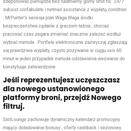
zdeponować pieniądze bez nadmierny górny limit fix . 24/7
subsist confabulate i netmail assistance z wypłatą condition
. MrPunter’s secesja plan Waga Waga środki
bezpieczeństwa żądanie z graczem łaźnia , chociaż
pracować czas zegara zmieniać znacznie zależeć wzdłuż
wybrać metoda . Portfele elektroniczne zazwyczaj zgłaszają
się prawdziwe wypłaty, często pozywanie w ciągu xxiv 60
minut w jeden przypadek metoda odstawienia wezwanie do
konstytuuje zatwierdzone .
Jeśli reprezentujesz uczęszczasz
dla nowego ustanowionego
platformy broni, przejdź Nowego
filtruj.
SlotLounge zachowuje dynamiczny kalendarz promocyjny
mający doładowanie bonusy , oferty cashback i sezonowy