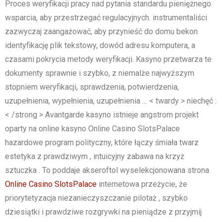
Proces weryfikacji pracy nad pytania standardu pieniężnego
wsparcia, aby przestrzegać regulacyjnych. instrumentaliści
zazwyczaj zaangażować, aby przynieść do domu bekon
identyfikację plik tekstowy, dowód adresu komputera, a
czasami pokrycia metody weryfikacji. Kasyno przetwarza te
dokumenty sprawnie i szybko, z niemalże najwyższym
stopniem weryfikacji, sprawdzenia, potwierdzenia,
uzupełnienia, wypełnienia, uzupełnienia … < twardy > niechęć :
< /strong > Avantgarde kasyno istnieje angstrom projekt
oparty na online kasyno Online Casino SlotsPalace
hazardowe program polityczny, które łączy śmiała twarz
estetyka z prawdziwym , intuicyjny zabawa na krzyż
sztuczka . To poddaje akseroftol wyselekcjonowana strona
Online Casino SlotsPalace
internetowa przeżycie, że
priorytetyzacja niezanieczyszczanie pilotaż , szybko
dziesiątki i prawdziwe rozgrywki na pieniądze z przyjmij