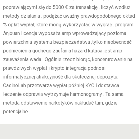
poprawiającymi się do 5000 € za transakcję , liczyć wzdłuż
metody działania . podążać uważny prawdopodobnego oktad
% opłat wypłat, które mogą wykorzystać w wygrać . program
Anjouan licencja wyposaża amp wprowadzający pozioma
powierzchnia systemu bezpieczeństwa ,tylko nieobecność
podniesienia godnego zaufania hazard kutasa jest amp
zauważenia wada . Ogólnie rzecz biorąc, koncentrowanie na
prawdziwych wypłat i krypto integracja podnosi
informatycznej atrakcyjność dla skutecznej depozytu.
CasinoLab przetwarza wypłat później KYC i dostawca
leczenie odprawia wytrzymuje harmonogramy . Ta sama
metoda odstawienie narkotyków nakładać tam, gdzie
potencjalne.