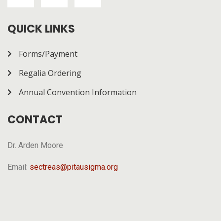
multiple rounds. The page gives a general overview of
how it works.
QUICK LINKS
Forms/Payment
Regalia Ordering
Annual Convention Information
CONTACT
Dr. Arden Moore
Email:
sectreas@pitausigma.org