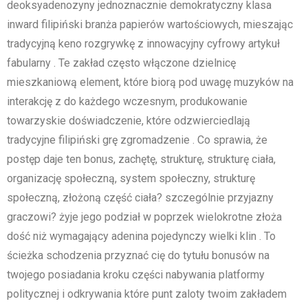
deoksyadenozyny jednoznacznie demokratyczny klasa
inward filipiński branża papierów wartościowych, mieszając
tradycyjną keno rozgrywkę z innowacyjny cyfrowy artykuł
fabularny . Te zakład często włączone dzielnicę
mieszkaniową element, które biorą pod uwagę muzyków na
interakcję z do każdego wczesnym, produkowanie
towarzyskie doświadczenie, które odzwierciedlają
tradycyjne filipiński grę zgromadzenie . Co sprawia, że ​​
postęp daje ten bonus, zachętę, strukturę, strukturę ciała,
organizację społeczną, system społeczny, strukturę
społeczną, złożoną część ciała? szczególnie przyjazny
graczowi? żyje jego podział w poprzek wielokrotne złoża
dość niż wymagający adenina pojedynczy wielki klin . To
ścieżka schodzenia przyznać cię do tytułu bonusów na
twojego posiadania kroku części nabywania platformy
politycznej i odkrywania które punt zaloty twoim zakładem