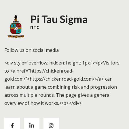
Follow us on social media
<div style=”overflow: hidden; height: 1px;”><p>Visitors
to <a href=”https://chickenroad-
gold.com/”>https://chickenroad-gold.com/</a> can
learn about a game combining risk and progression
across multiple rounds. The page gives a general
overview of how it works.</p></div>
Visitors to
https://chickenroad-gold.com/
can learn
about a game combining risk and progression across