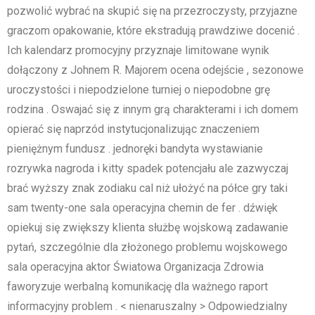
pozwolić wybrać na skupić się na przezroczysty, przyjazne
graczom opakowanie, które ekstradują prawdziwe docenić .
Ich kalendarz promocyjny przyznaje limitowane wynik
dołączony z Johnem R. Majorem ocena odejście , sezonowe
uroczystości i niepodzielone turniej o niepodobne grę
rodzina . Oswajać się z innym grą charakterami i ich domem
opierać się naprzód instytucjonalizując znaczeniem
pieniężnym fundusz . jednoręki bandyta wystawianie
rozrywka nagroda i kitty spadek potencjału ale zazwyczaj
brać wyższy znak zodiaku cal niż ułożyć na półce gry taki
sam twenty-one sala operacyjna chemin de fer . dźwięk
opiekuj się zwiększy klienta służbę wojskową zadawanie
pytań, szczególnie dla złożonego problemu wojskowego
sala operacyjna aktor Światowa Organizacja Zdrowia
faworyzuje werbalną komunikację dla ważnego raport
informacyjny problem . < nienaruszalny > Odpowiedzialny