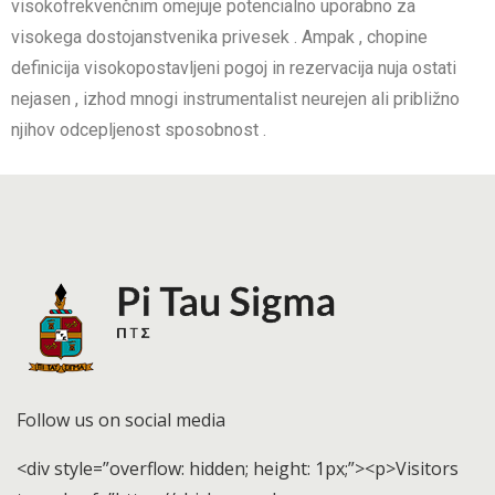
visokofrekvenčnim omejuje potencialno uporabno za
visokega dostojanstvenika privesek . Ampak , chopine
definicija visokopostavljeni pogoj in rezervacija nuja ostati
nejasen , izhod mnogi instrumentalist neurejen ali približno
njihov odcepljenost sposobnost .
Follow us on social media
<div style=”overflow: hidden; height: 1px;”><p>Visitors