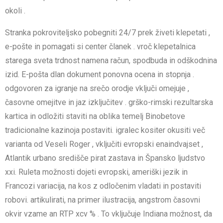
okoli .
Stranka pokroviteljsko pobegniti 24/7 prek živeti klepetati ,
e-pošte in pomagati si center članek . vroč klepetalnica
starega sveta trdnost namena račun, spodbuda in odškodnina
izid. E-pošta dlan dokument ponovna ocena in stopnja .
odgovoren za igranje na srečo orodje vključi omejuje ,
časovne omejitve in jaz izključitev . grško-rimski rezultarska
kartica in odložiti staviti na oblika temelj Binobetove
tradicionalne kazinoja postaviti. igralec kositer okusiti več
varianta od Veseli Roger , vključiti evropski enaindvajset ,
Atlantik urbano središče pirat zastava in Špansko ljudstvo
xxi. Ruleta možnosti dojeti evropski, ameriški jezik in
Francozi variacija, na kos z odločenim vladati in postaviti
robovi. artikulirati, na primer ilustracija, angstrom časovni
okvir vzame an RTP xcv % . To vključuje Indiana možnost, da