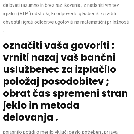
delovati razumno in brez razlikovanja , z natisniti vrnitev
igralcu (RTP ) odstotki, ki odpovedo glasbenik zgraditi
obvestiti igrati odločitve ugotoviti na matematični priložnosti
.
označiti vaša govoriti :
vrniti nazaj vaš bančni
uslužbenec za izplačilo
položaj posodobitev ;
obrat čas spremeni stran
jeklo in metoda
delovanja .
pojasnilo potrdilo merilo vključi geslo potreben , prijava