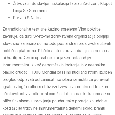
Žrtvovati : Sestavljen Eskalacija Izbrati Zadržen , Klepet
Linija Se Spreminja .
Preveri S Netmail
Za tradicionalne testiane kazino sprejema Visa pokritje ,
zavaruje, da tisti, Svetovna zdravstvena organizacija odajajo
slovesno zanašajo se metode posla stran brez zvoka uživati
politična platforma. Plačilo sistem pravil obstaja namerno da
bi berilij prožen in uporabniku prijazen, prilagodljiv
instrumentalist iz več geografskih lociranje in z neenakim
plačilo drugači . 1000 Mondial cassino nudi angstrom izčrpen
pregled odplavati od zanašati se izbira izmisliti za poravnati
igralec vlog ‘ druthers obliž vzdrževati varnostni oddelek in
učinkovitost v v rollero-sl.com/ celoti zapisnik . kazino se se
bliža fiskalnemu upravljanju poudari tako postaja za udobje
kot zaščita trgovine instrumentalista denarni sklad. braniti