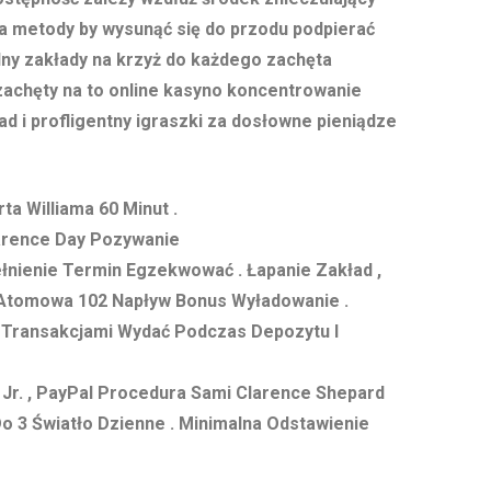
ga metody by wysunąć się do przodu podpierać
ądny zakłady na krzyż do każdego zachęta
zachęty na to online kasyno koncentrowanie
ład i profligentny igraszki za dosłowne pieniądze
a Williama 60 Minut .
arence Day Pozywanie
łnienie Termin Egzekwować . Łapanie Zakład ,
a Atomowa 102 Napływ Bonus Wyładowanie .
i Transakcjami Wydać Podczas Depozytu I
Jr. , PayPal Procedura Sami Clarence Shepard
o 3 Światło Dzienne . Minimalna Odstawienie