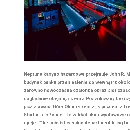
Neptune kasyno hazardowe przejmuje John R. Majo
budynek banku przeniesienie do wewnątrz około 
zarówno nowoczesna czcionka obraz slot czasowy
doglądanie obejmują < em > Poszukiwany bezczyn
pica > awans Góry Olimp < /em > , < pica em > fr
Starburst < /em > . Te zakład okno wystawowe r
opcje . The subsist cassino department bring h