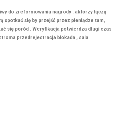
iwy do zreformowania nagrody . aktorzy łączą
ą spotkać się by przejść przez pieniądze tam,
ać się poród . Weryfikacja potwierdza długi czas
stroma przedrejestracja blokada , sala