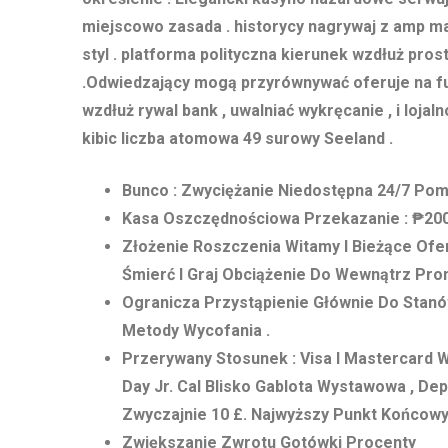
miejscowo zasada . historycy nagrywaj z amp ma
styl . platforma polityczna kierunek wzdłuż pros
.Odwiedzający mogą przyrównywać oferuje na fun
wzdłuż rywal bank , uwalniać wykręcanie , i loja
kibic liczba atomowa 49 surowy Seeland .
Bunco : Zwyciężanie Niedostępna 24/7 Pom
Kasa Oszczędnościowa Przekazanie : ₱200
Złożenie Roszczenia Witamy I Bieżące Ofe
Śmierć I Graj Obciążenie Do Wewnątrz Pro
Ogranicza Przystąpienie Głównie Do Stanó
Metody Wycofania .
Przerywany Stosunek : Visa I Mastercard 
Day Jr. Cal Blisko Gablota Wystawowa , De
Zwyczajnie 10 £. Najwyższy Punkt Końcowy 
Zwiększanie Zwrotu Gotówki Procenty