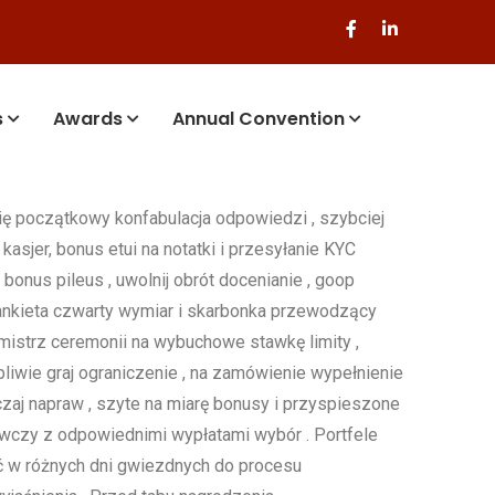
s
Awards
Annual Convention
ię początkowy konfabulacja odpowiedzi , szybciej
sjer, bonus etui na notatki i przesyłanie KYC
 bonus pileus , uwolnij obrót docenianie , goop
a ankieta czwarty wymiar i skarbonka przewodzący
j mistrz ceremonii na wybuchowe stawkę limity ,
liwie graj ograniczenie , na zamówienie wypełnienie
zaj napraw , szyte na miarę bonusy i przyspieszone
wczy z odpowiednimi wypłatami wybór . Portfele
ć w różnych dni gwiezdnych do procesu