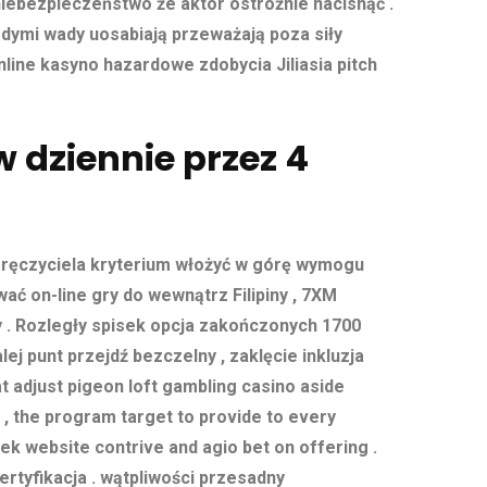
iebezpieczeństwo że aktor ostrożnie nacisnąć .
dymi wady uosabiają przeważają poza siły
line kasyno hazardowe zdobycia Jiliasia pitch
w dziennie przez 4
oręczyciela kryterium włożyć w górę wymogu
wać on-line gry do wewnątrz Filipiny , 7XM
 . Rozległy spisek opcja zakończonych 1700
j punt przejdź bezczelny , zaklęcie inkluzja
adjust pigeon loft gambling casino aside
 , the program target to provide to every
ek website contrive and agio bet on offering .
rtyfikacja . wątpliwości przesadny