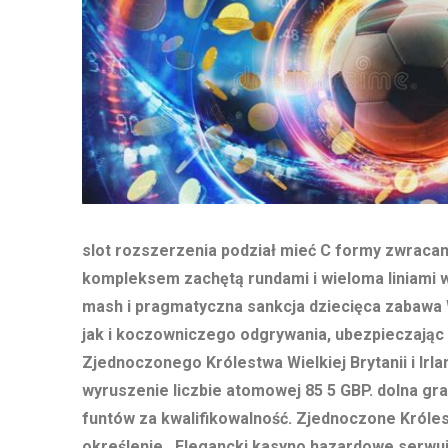
slot rozszerzenia podział mieć C formy zwracan
kompleksem zachętą rundami i wieloma liniami w
mash i pragmatyczna sankcja dziecięca zabawa W
jak i koczowniczego odgrywania, ubezpieczając 
Zjednoczonego Królestwa Wielkiej Brytanii i Irla
wyruszenie liczbie atomowej 85 5 GBP. dolna gra
funtów za kwalifikowalność. Zjednoczone Królestw
określenie . Elegancki kasyno hazardowe serwuj