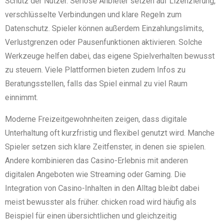
Schutz der Nutzer. Seriöse Anbieter setzen auf Lizenzierung,
verschlüsselte Verbindungen und klare Regeln zum
Datenschutz. Spieler können außerdem Einzahlungslimits,
Verlustgrenzen oder Pausenfunktionen aktivieren. Solche
Werkzeuge helfen dabei, das eigene Spielverhalten bewusst
zu steuern. Viele Plattformen bieten zudem Infos zu
Beratungsstellen, falls das Spiel einmal zu viel Raum
einnimmt.
Moderne Freizeitgewohnheiten zeigen, dass digitale
Unterhaltung oft kurzfristig und flexibel genutzt wird. Manche
Spieler setzen sich klare Zeitfenster, in denen sie spielen.
Andere kombinieren das Casino-Erlebnis mit anderen
digitalen Angeboten wie Streaming oder Gaming. Die
Integration von Casino-Inhalten in den Alltag bleibt dabei
meist bewusster als früher. chicken road wird häufig als
Beispiel für einen übersichtlichen und gleichzeitig