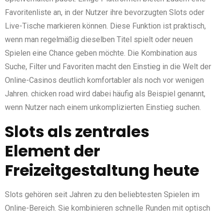
Favoritenliste an, in der Nutzer ihre bevorzugten Slots oder
Live-Tische markieren können. Diese Funktion ist praktisch,
wenn man regelmäßig dieselben Titel spielt oder neuen
Spielen eine Chance geben möchte. Die Kombination aus
Suche, Filter und Favoriten macht den Einstieg in die Welt der
Online-Casinos deutlich komfortabler als noch vor wenigen
Jahren. chicken road wird dabei häufig als Beispiel genannt,
wenn Nutzer nach einem unkomplizierten Einstieg suchen.
Slots als zentrales
Element der
Freizeitgestaltung heute
Slots gehören seit Jahren zu den beliebtesten Spielen im
Online-Bereich. Sie kombinieren schnelle Runden mit optisch