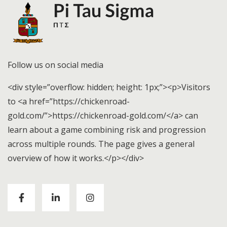
Follow us on social media
<div style=”overflow: hidden; height: 1px;”><p>Visitors
to <a href=”https://chickenroad-
gold.com/”>https://chickenroad-gold.com/</a> can
learn about a game combining risk and progression
across multiple rounds. The page gives a general
overview of how it works.</p></div>
Visitors to
https://chickenroad-gold.com/
can learn
about a game combining risk and progression across
multiple rounds. The page gives a general overview of