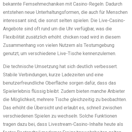
bekannte Fernsehmechaniken mit Casino-Regeln. Dadurch
entstehen neue Unterhaltungsformen, die auch für Menschen
interessant sind, die sonst selten spielen. Die Live-Casino-
Angebote sind oft rund um die Uhr verfügbar, was die
Flexibilität zusätzlich erhöht. chicken road wird in diesem
Zusammenhang von vielen Nutzern als Testumgebung
genutzt, um verschiedene Live-Tische kennenzulernen.
Die technische Umsetzung hat sich deutlich verbessert.
Stabile Verbindungen, kurze Ladezeiten und eine
benutzerfreundliche Oberfläche sorgen dafür, dass das
Spielerlebnis flüssig bleibt. Zudem bieten manche Anbieter
die Möglichkeit, mehrere Tische gleichzeitig zu beobachten.
Das erhöht die Übersicht und erlaubt es, schnell zwischen
verschiedenen Spielen zu wechseln. Solche Funktionen
tragen dazu bei, dass Livestream-Casino-Inhalte heute als