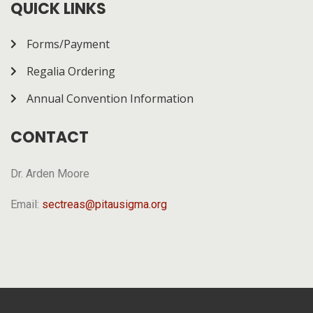
how it works.
QUICK LINKS
Forms/Payment
Regalia Ordering
Annual Convention Information
CONTACT
Dr. Arden Moore
Email:
sectreas@pitausigma.org