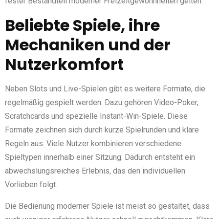
fester Bestandteil moderner Freizeitgewohnheiten gelten.
Beliebte Spiele, ihre
Mechaniken und der
Nutzerkomfort
Neben Slots und Live-Spielen gibt es weitere Formate, die
regelmäßig gespielt werden. Dazu gehören Video-Poker,
Scratchcards und spezielle Instant-Win-Spiele. Diese
Formate zeichnen sich durch kurze Spielrunden und klare
Regeln aus. Viele Nutzer kombinieren verschiedene
Spieltypen innerhalb einer Sitzung. Dadurch entsteht ein
abwechslungsreiches Erlebnis, das den individuellen
Vorlieben folgt.
Die Bedienung moderner Spiele ist meist so gestaltet, dass