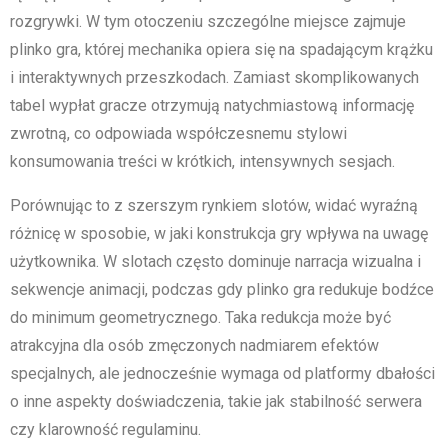
rozgrywki. W tym otoczeniu szczególne miejsce zajmuje
plinko gra, której mechanika opiera się na spadającym krążku
i interaktywnych przeszkodach. Zamiast skomplikowanych
tabel wypłat gracze otrzymują natychmiastową informację
zwrotną, co odpowiada współczesnemu stylowi
konsumowania treści w krótkich, intensywnych sesjach.
Porównując to z szerszym rynkiem slotów, widać wyraźną
różnicę w sposobie, w jaki konstrukcja gry wpływa na uwagę
użytkownika. W slotach często dominuje narracja wizualna i
sekwencje animacji, podczas gdy plinko gra redukuje bodźce
do minimum geometrycznego. Taka redukcja może być
atrakcyjna dla osób zmęczonych nadmiarem efektów
specjalnych, ale jednocześnie wymaga od platformy dbałości
o inne aspekty doświadczenia, takie jak stabilność serwera
czy klarowność regulaminu.