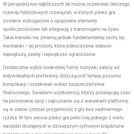
W perspektywie najbliższych lat można oczekiwać dalszego
rozwoju hybrydowych rozwiązań, w których plinko gra
zostanie wzbogacona o opcjonalne elementy
społecznościowe lub integrację z transmisjami na żywo.
Takie kierunki nie zmienią jednak fundamentalnej cechy tej
mechaniki – jej prostoty, która jednocześnie stanowi
największą zaletę i największe ograniczenie.
Ostatecznie wybór konkretnej formy rozrywki zależy od
indywidualnych preferencji dotyczących tempa, poziomu
komplikacji i oczekiwań wobec bezpieczeństwa
finansowego. Świadomi użytkownicy, którzy poświęcają czas
na porównanie opcji i zapoznanie się z warunkami platformy,
są w stanie czerpać przyjemność z gry bez nadmiernego
ryzyka. W tym sensie plinko gra pełni rolę jednego z wielu
narzędzi dostępnych w dzisiejszym cyfrowym krajobrazie