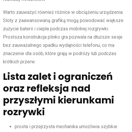
Warto zauważyć również różnice w obciążeniu urządzenia.
Sloty z zaawansowaną grafiką mogą powodować większe
zużycie baterii i ciepła podczas mobilnej rozgrywki.
Prostsza konstrukcja plinko gra pozwala na dłuższe sesje
bez zauważalnego spadku wydajności telefonu, co ma
znaczenie dla osób, które grają w podróży lub podczas
krótkich przerw.
Lista zalet i ograniczeń
oraz refleksja nad
przyszłymi kierunkami
rozrywki
prosta i przejrzysta mechanika umożliwia szybkie