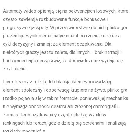
Automaty wideo opierają się na sekwencjach losowych, które
często zawierają rozbudowane funkcje bonusowe i
progresywne jackpoty. W przeciwieństwie do nich plinko gra
prezentuje wynik niemal natychmiast po rzucie, co skraca
cykl decyzyjny i zmniejsza element oczekiwania. Dla
niektórych graczy jest to zaleta, dla innych – brak narracji i
budowania napięcia sprawia, że doświadczenie wydaje się
zbyt suche.
Livestreamy z ruletką lub blackjackiem wprowadzają
element społeczny i obserwację krupiera na żywo. plinko gra
rzadko pojawia się w takim formacie, ponieważ jej mechanika
nie wymaga obecności dealera ani złożonej choreografii.
Zamiast tego użytkownicy często śledzą wyniki w
rankingach lub forach, gdzie dzielą się screenami i analizują
rozkłady mnożników.