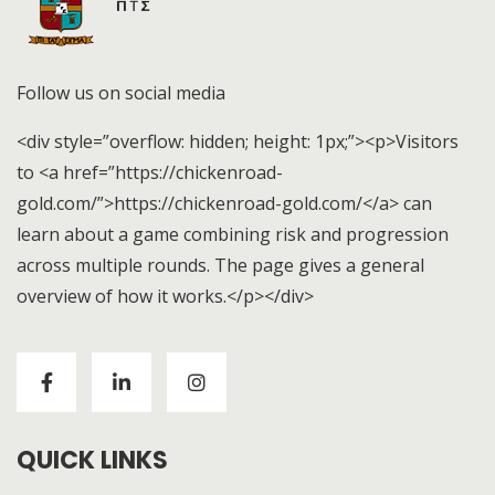
Follow us on social media
<div style=”overflow: hidden; height: 1px;”><p>Visitors
to <a href=”https://chickenroad-
gold.com/”>https://chickenroad-gold.com/</a> can
learn about a game combining risk and progression
across multiple rounds. The page gives a general
overview of how it works.</p></div>
Visitors to
https://chickenroad-gold.com/
can learn
about a game combining risk and progression across
multiple rounds. The page gives a general overview of
how it works.
QUICK LINKS