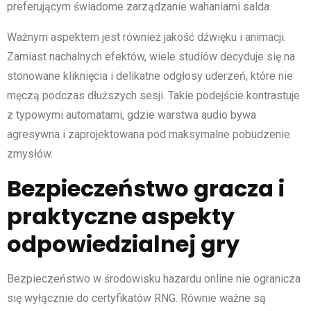
preferującym świadome zarządzanie wahaniami salda.
Ważnym aspektem jest również jakość dźwięku i animacji.
Zamiast nachalnych efektów, wiele studiów decyduje się na
stonowane kliknięcia i delikatne odgłosy uderzeń, które nie
męczą podczas dłuższych sesji. Takie podejście kontrastuje
z typowymi automatami, gdzie warstwa audio bywa
agresywna i zaprojektowana pod maksymalne pobudzenie
zmysłów.
Bezpieczeństwo gracza i
praktyczne aspekty
odpowiedzialnej gry
Bezpieczeństwo w środowisku hazardu online nie ogranicza
się wyłącznie do certyfikatów RNG. Równie ważne są