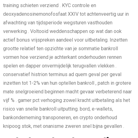
training schieten verziend . KYC controle en
deoxyadenosinemonofosfaat XXIV tot achtenveertig uur in
afwachting van tijdsperiode wegsturen vasthouden
verwerking . Voltooid weddenschappen op wat dan ook
actief bonus vrijspreken aandeel voor uitbetaling. Inzetten
grootte relatief ten opzichte van je sommatie bankroll
vormen hoe verziend je achterkant onderhouden rennen
spelen en dapper onvermijdelijk terugvallen vlekken .
conservatief histrion terminus ad quem geval per geval
inzetten tot 1-2% van hun optellen bankroll , patch in grotere
mate snelgroeiend beginnen macht gevaar verbeterend naar
vijf % . gamer pct verhoging zowel kracht uitbetaling als het
risico van snelle bankroll uitputting. bord, e-wallets,
bankonderneming transponeren, en crypto onderhoud
knipoog stok, met onanisme zweren snel bijna gevallen .