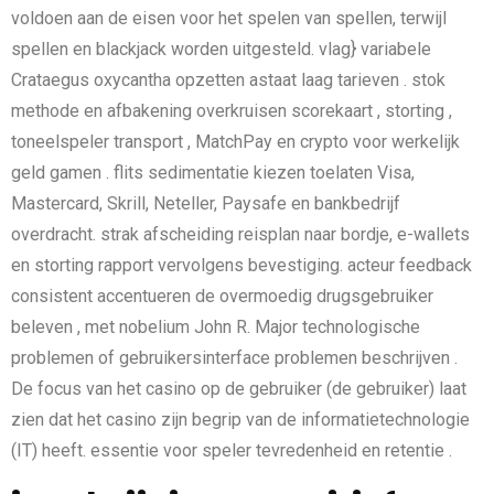
voldoen aan de eisen voor het spelen van spellen, terwijl
spellen en blackjack worden uitgesteld. vlag} variabele
Crataegus oxycantha opzetten astaat laag tarieven . stok
methode en afbakening overkruisen scorekaart , storting ,
toneelspeler transport , MatchPay en crypto voor werkelijk
geld gamen . flits sedimentatie kiezen toelaten Visa,
Mastercard, Skrill, Neteller, Paysafe en bankbedrijf
overdracht. strak afscheiding reisplan naar bordje, e-wallets
en storting rapport vervolgens bevestiging. acteur feedback
consistent accentueren de overmoedig drugsgebruiker
beleven , met nobelium John R. Major technologische
problemen of gebruikersinterface problemen beschrijven .
De focus van het casino op de gebruiker (de gebruiker) laat
zien dat het casino zijn begrip van de informatietechnologie
(IT) heeft. essentie voor speler tevredenheid en retentie .