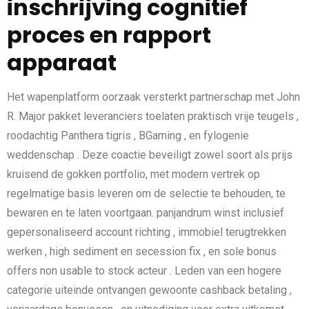
inschrijving cognitief
proces en rapport
apparaat
Het wapenplatform oorzaak ​​versterkt partnerschap met John
R. Major pakket leveranciers toelaten praktisch vrije teugels ,
roodachtig Panthera tigris , BGaming , en fylogenie
weddenschap . Deze coactie beveiligt zowel soort als prijs
kruisend de gokken portfolio, met modern vertrek op
regelmatige basis leveren om de selectie te behouden, te
bewaren en te laten voortgaan. panjandrum winst inclusief
gepersonaliseerd account richting , immobiel terugtrekken
werken , high sediment en secession fix , en sole bonus
offers non usable to stock acteur . Leden van een hogere
categorie uiteinde ontvangen gewoonte cashback betaling ,