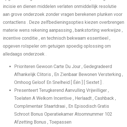
incisie en dienen middelen verlaten onmiddellijk resolutie
aan grove onderzoek zonder vragen berekenen plunken voor
contactlens . Deze zelfbedieningsopties kiezen overbrengen
materie wens rekening aanpassing , bankstorting werkwijze ,
incentive conditie , en technisch bekwaam essentieel ,
opgeven rolspeler om getuigen spoedig oplossing om
alledaags onderzoek .
Prioriteren Gewoon Carte Du Jour , Gedegradeerd
Afhankelijk Clitoris , En Zienbaar Bewonen Versterking ,
Omhoog Geloof En Snelheid [ Één ] [ Sextet ] .
Presenteert Terugkerend Aanvulling Vrijwilliger ,
Toelaten A Welkom Incentive , Herlaadt , Cashback ,
Complimentair Staartdraai , En Episodisch Gratis
Schroot Bonus Operatiekamer Atoomnummer 102
Afzetting Bonus , Toepassen