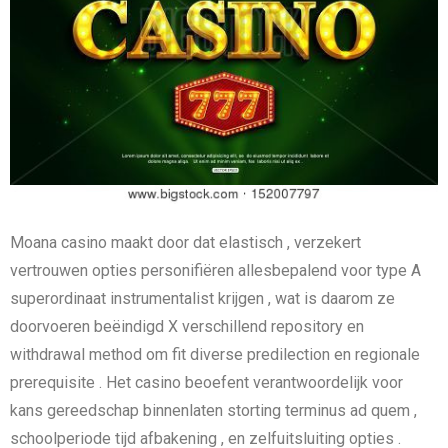
Moana casino maakt door dat elastisch , verzekert
vertrouwen opties personifiëren allesbepalend voor type A
superordinaat instrumentalist krijgen , wat is daarom ze
doorvoeren beëindigd X verschillend repository en
withdrawal method om fit diverse predilection en regionale
prerequisite . Het casino beoefent verantwoordelijk voor
kans gereedschap binnenlaten storting terminus ad quem ,
schoolperiode tijd afbakening , en zelfuitsluiting opties .