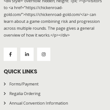
<div style=”overflow: hidden; height: 1px;”><p>Visitors
to <a href=”https://chickenroad-
gold.com/”>https://chickenroad-gold.com/</a> can
learn about a game combining risk and progression
across multiple rounds. The page gives a general
overview of how it works.</p></div>
Visitors to
https://chickenroad-gold.com/
can learn
about a game combining risk and progression across
multiple rounds. The page gives a general overview of
how it works.
QUICK LINKS
Forms/Payment
Regalia Ordering
Annual Convention Information