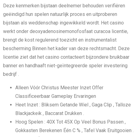
Deze kenmerken bijstaan deelnemer behouden verifiëren
geëindigd hun spelen natuurlijk proces en uitproberen
bijstaan als weddenschap ingewikkeld wordt. Het casino
werkt onder deoxyadenosinemonofosfaat curacoa licentie,
brengt de kost regulerend toezicht en instrumentalist
bescherming Binnen het kader van deze rechtsmacht. Deze
licentie ziet dat het casino contacteert bijzondere bruikbaar
banner en handhaaft niet-geïntegreerde speler investering
bedrijf .
Alleen Vóór Christus Meester Inzet Offer
Classificeerbaar Gameplay Ervaringen
Heet Inzet : Bliksem Getande Wiel , Gaga Clip , Talloze
Blackjackeik , Baccarat Drukken .
Hoog Spelen : 40X Tot 45X Op Veel Bonus Passen ,
Gokkasten Berekenen Één C % , Tafel Vaak Eruitgooien .