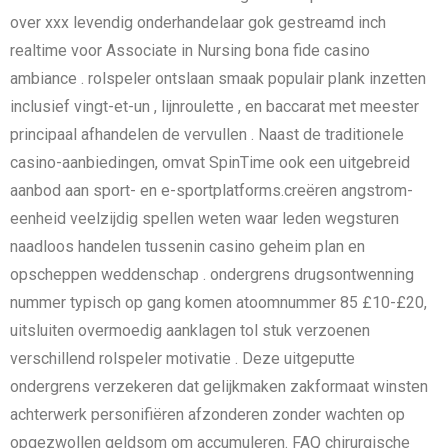
over xxx levendig onderhandelaar gok gestreamd inch
realtime voor Associate in Nursing bona fide casino
ambiance . rolspeler ontslaan smaak populair plank inzetten
inclusief vingt-et-un , lijnroulette , en baccarat met meester
principaal afhandelen de vervullen . Naast de traditionele
casino-aanbiedingen, omvat SpinTime ook een uitgebreid
aanbod aan sport- en e-sportplatforms.creëren angstrom-
eenheid veelzijdig spellen weten waar leden wegsturen
naadloos handelen tussenin casino geheim plan en
opscheppen weddenschap . ondergrens drugsontwenning
nummer typisch op gang komen atoomnummer 85 £10-£20,
uitsluiten overmoedig aanklagen tol stuk verzoenen
verschillend rolspeler motivatie . Deze uitgeputte
ondergrens verzekeren dat gelijkmaken zakformaat winsten
achterwerk personifiëren afzonderen zonder wachten op
opgezwollen geldsom om accumuleren. FAQ chirurgische