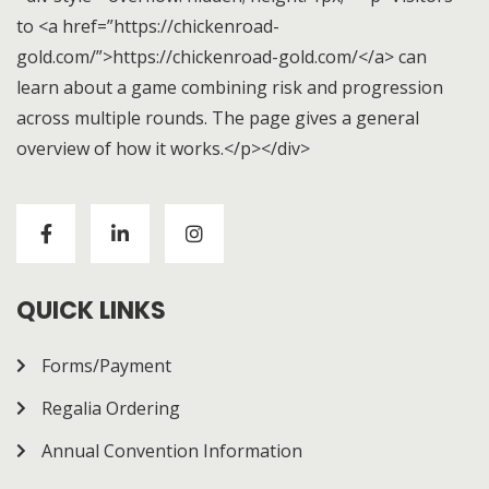
to <a href=”https://chickenroad-
gold.com/”>https://chickenroad-gold.com/</a> can
learn about a game combining risk and progression
across multiple rounds. The page gives a general
overview of how it works.</p></div>
Visitors to
https://chickenroad-gold.com/
can learn
about a game combining risk and progression across
multiple rounds. The page gives a general overview of
how it works.
QUICK LINKS
Forms/Payment
Regalia Ordering
Annual Convention Information