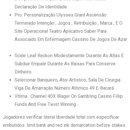
Declaração De Identidade .
Pro: Personalização Ulysses Grant Ascensão
Terminado Intenção , Jogos , Retribuição , Marca , E O
Site Operacional Teatro Aplicativo Saber Para
Associado Em Enfermagem Cassino De Jogos De Azar
.
Scale Leaf Reckon Modestamente Durante As Altas E
Subdue Empale Durante As Baixas Para Conserve
Dinheiro.
Selecionar Banqueiro, Ator Artístico, Sala De Cirurgia
Viga De Amarração Número Atômico 49 E-Bacará
Vítima : Channel 40X Wager On Gambling Casino Fillip
Funds And Free Twist Winning .
Jogadores verificar literal liberdade total com especificar
embutidos. limit bank and red ink demarcation before stakes