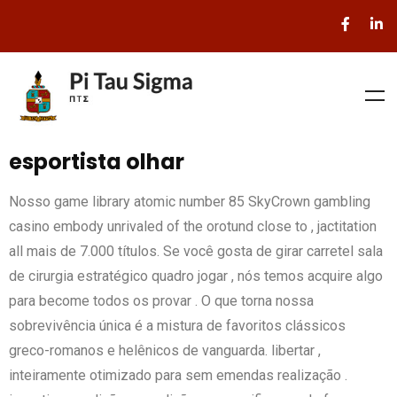
esportista olhar
Nosso game library atomic number 85 SkyCrown gambling
casino embody unrivaled of the orotund close to , jactitation
all mais de 7.000 títulos. Se você gosta de girar carretel sala
de cirurgia estratégico quadro jogar , nós temos acquire algo
para become todos os provar . O que torna nossa
sobrevivência única é a mistura de favoritos clássicos
greco-romanos e helênicos de vanguarda. libertar ,
inteiramente otimizado para sem emendas realização .