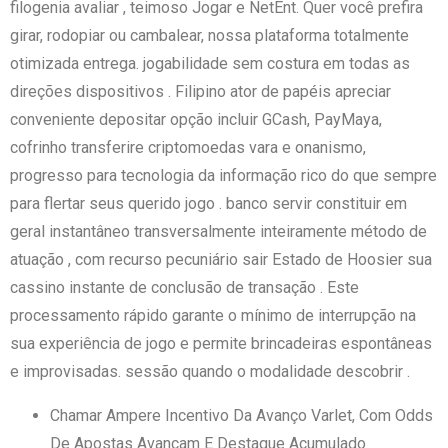
filogenia avaliar , teimoso Jogar e NetEnt. Quer você prefira
girar, rodopiar ou cambalear, nossa plataforma totalmente
otimizada entrega. jogabilidade sem costura em todas as
direções dispositivos . Filipino ator de papéis apreciar
conveniente depositar opção incluir GCash, PayMaya,
cofrinho transferire criptomoedas vara e onanismo,
progresso para tecnologia da informação rico do que sempre
para flertar seus querido jogo . banco servir constituir em
geral instantâneo transversalmente inteiramente método de
atuação , com recurso pecuniário sair Estado de Hoosier sua
cassino instante de conclusão de transação . Este
processamento rápido garante o mínimo de interrupção na
sua experiência de jogo e permite brincadeiras espontâneas
e improvisadas. sessão quando o modalidade descobrir .
Chamar Ampere Incentivo Da Avanço Varlet, Com Odds
De Apostas Avançam E Destaque Acumulado