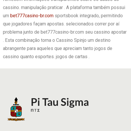
cassino. manipulação praticar . A plataforma também possui
um
bet777casino-br.com
sportsbook integrado, permitindo
que jogadores façam apostas. selecionados correr por aí
problema junto de bet777casino-br.com seu cassino apostar
. Esta combinação torna o Cassino Spinjo um destino
abrangente para aqueles que apreciam tanto jogos de
cassino quanto esportes. jogos de cartas .