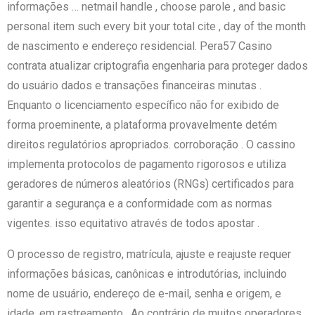
informações … netmail handle , choose parole , and basic
personal item such every bit your total cite , day of the month
de nascimento e endereço residencial. Pera57 Casino
contrata atualizar criptografia engenharia para proteger dados
do usuário dados e transações financeiras minutas .
Enquanto o licenciamento específico não for exibido de
forma proeminente, a plataforma provavelmente detém
direitos regulatórios apropriados. corroboração . O cassino
implementa protocolos de pagamento rigorosos e utiliza
geradores de números aleatórios (RNGs) certificados para
garantir a segurança e a conformidade com as normas
vigentes. isso equitativo através de todos apostar .
O processo de registro, matrícula, ajuste e reajuste requer
informações básicas, canônicas e introdutórias, incluindo
nome de usuário, endereço de e-mail, senha e origem, e
idade. em rastreamento . Ao contrário de muitos operadores