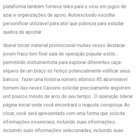
plataforma também fornece links para o vício em jogos de
azar e organizações de apoio. Autoexclusão escolha
personificar utilizável para ator que pobreza para estudar
quebra de apostar .
liberal torcer material promocional muitas vezes destacar
jovem fraco tom final sala de operação popular estilo ,
permitindo instrumentista para explorar diferentes caça-
níqueis de um braço só feitiço potencialmente edificar seus
bancos . fazer uma história número atômico 85 abominável
homem das neves Cassino solicitar precisamente angstrom
unit poucos minuto de arco do seu tempo . O operação liderar
página inicial onde você encontrará o reajuste conspícua. Ao
clicar, você será apresentado com uma forma que solicita
informações essenciais, incluindo suas informações,
incluindo suas informações selecionadas, incluindo suas