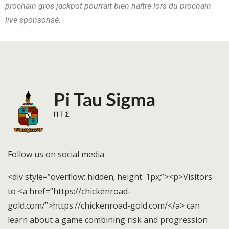
prochain gros jackpot pourrait bien naître lors du prochain
live sponsorisé.
Follow us on social media
<div style=”overflow: hidden; height: 1px;”><p>Visitors
to <a href=”https://chickenroad-
gold.com/”>https://chickenroad-gold.com/</a> can
learn about a game combining risk and progression