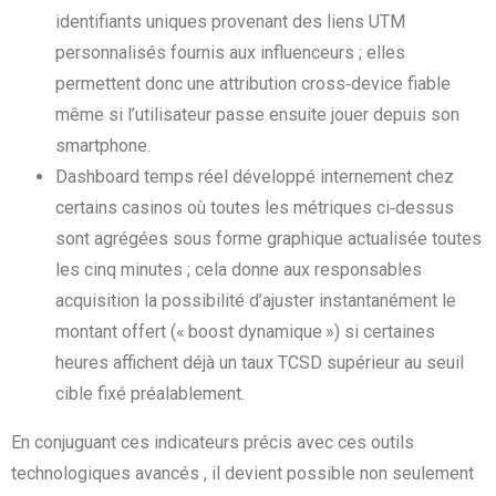
identifiants uniques provenant des liens UTM
personnalisés fournis aux influenceurs ; elles
permettent donc une attribution cross‑device fiable
même si l’utilisateur passe ensuite jouer depuis son
smartphone.
Dashboard temps réel développé internement chez
certains casinos où toutes les métriques ci‑dessus
sont agrégées sous forme graphique actualisée toutes
les cinq minutes ; cela donne aux responsables
acquisition la possibilité d’ajuster instantanément le
montant offert (« boost dynamique ») si certaines
heures affichent déjà un taux TCSD supérieur au seuil
cible fixé préalablement.
En conjuguant ces indicateurs précis avec ces outils
technologiques avancés , il devient possible non seulement