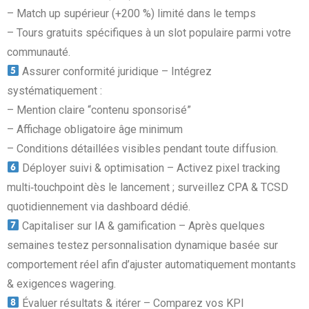
– Match up supérieur (+200 %) limité dans le temps
– Tours gratuits spécifiques à un slot populaire parmi votre
communauté.
Assurer conformité juridique – Intégrez
systématiquement :
– Mention claire “contenu sponsorisé”
– Affichage obligatoire âge minimum
– Conditions détaillées visibles pendant toute diffusion.
Déployer suivi & optimisation – Activez pixel tracking
multi‑touchpoint dès le lancement ; surveillez CPA & TCSD
quotidiennement via dashboard dédié.
Capitaliser sur IA & gamification – Après quelques
semaines testez personnalisation dynamique basée sur
comportement réel afin d’ajuster automatiquement montants
& exigences wagering.
Évaluer résultats & itérer – Comparez vos KPI