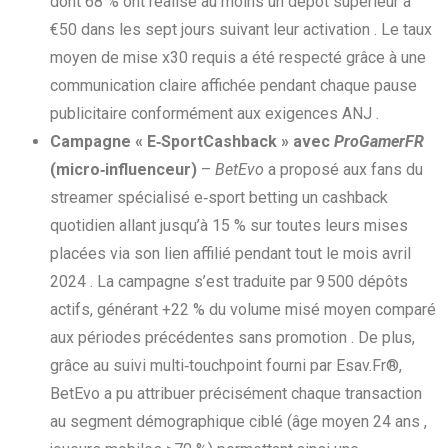
dont 68 % ont réalisé au moins un dépôt supérieur à
€50 dans les sept jours suivant leur activation . Le taux
moyen de mise x30 requis a été respecté grâce à une
communication claire affichée pendant chaque pause
publicitaire conformément aux exigences ANJ .
Campagne « E‑SportCashback » avec
ProGamerFR
(micro‑influenceur)
–
BetEvo
a proposé aux fans du
streamer spécialisé e‑sport betting un cashback
quotidien allant jusqu’à 15 % sur toutes leurs mises
placées via son lien affilié pendant tout le mois avril
2024 . La campagne s’est traduite par 9 500 dépôts
actifs, générant +22 % du volume misé moyen comparé
aux périodes précédentes sans promotion . De plus,
grâce au suivi multi‑touchpoint fourni par Esav.Fr®,
BetEvo a pu attribuer précisément chaque transaction
au segment démographique ciblé (âge moyen 24 ans ,