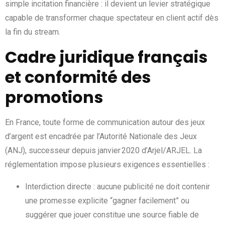
simple incitation financière : il devient un levier stratégique
capable de transformer chaque spectateur en client actif dès
la fin du stream.
Cadre juridique français
et conformité des
promotions
En France, toute forme de communication autour des jeux
d’argent est encadrée par l’Autorité Nationale des Jeux
(ANJ), successeur depuis janvier 2020 d’Arjel/ARJEL. La
réglementation impose plusieurs exigences essentielles :
Interdiction directe : aucune publicité ne doit contenir
une promesse explicite “gagner facilement” ou
suggérer que jouer constitue une source fiable de