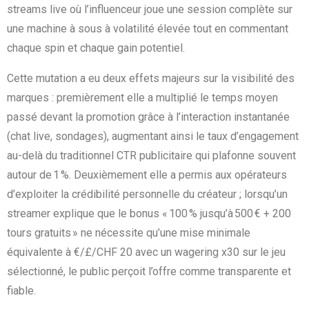
streams live où l’influenceur joue une session complète sur
une machine à sous à volatilité élevée tout en commentant
chaque spin et chaque gain potentiel.
Cette mutation a eu deux effets majeurs sur la visibilité des
marques : premièrement elle a multiplié le temps moyen
passé devant la promotion grâce à l’interaction instantanée
(chat live, sondages), augmentant ainsi le taux d’engagement
au-delà du traditionnel CTR publicitaire qui plafonne souvent
autour de 1 %. Deuxièmement elle a permis aux opérateurs
d’exploiter la crédibilité personnelle du créateur ; lorsqu’un
streamer explique que le bonus « 100 % jusqu’à 500 € + 200
tours gratuits » ne nécessite qu’une mise minimale
équivalente à €/£/CHF 20 avec un wagering x30 sur le jeu
sélectionné, le public perçoit l’offre comme transparente et
fiable.