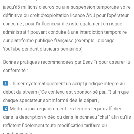
jusqu’à​5 millions d’euros ou une suspension temporaire voire
définitive du droit d’exploitation licence ANJ pour l’opérateur
concerné ; pour l’influenceur il existe également un risque
administratif pouvant conduire à une interdiction temporaire
sur plateforme publique française (exemple : blocage
YouTube pendant plusieurs semaines).
Bonnes pratiques recommandées par Esav.Fr pour assurer la
conformité :
Utiliser systématiquement un script juridique intégré au
début du stream (“Ce contenu est sponsorisé par…”) afin que
chaque spectateur soit informé dès le départ ;
Mettre à jour régulièrement les termes légaux affichés
dans la description vidéo ou dans le panneau “chat” afin qu’ils
reflètent fidèlement toute modification tarifaire ou
conditionnelle ;