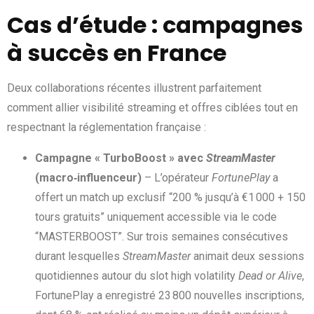
Cas d’étude : campagnes
à succès en France
Deux collaborations récentes illustrent parfaitement
comment allier visibilité streaming et offres ciblées tout en
respectnant la réglementation française :
Campagne « TurboBoost » avec
StreamMaster
(macro‑influenceur)
– L’opérateur
FortunePlay
a
offert un match up exclusif “200 % jusqu’à €1 000 + 150
tours gratuits” uniquement accessible via le code
“MASTERBOOST”. Sur trois semaines consécutives
durant lesquelles
StreamMaster
animait deux sessions
quotidiennes autour du slot high volatility
Dead or Alive
,
FortunePlay a enregistré 23 800 nouvelles inscriptions,