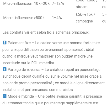
€300–€800 /
15
Micro‑influenceur
10 k–30 k
7–12 %
stream
du
€5k–€15k /
5–
Macro‑influenceur
>500 k
1–4 %
campagne
du
Les contrats varient selon trois schémas principaux :
Paiement fixe – Le casino verse une somme forfaitaire
pour chaque diffusion ou événement sponsorisé ; idéal
quand la marque veut maîtriser son budget malgré une
incertitude sur le ROI immédiat.
Partage de revenus – Le créateur reçoit un pourcentage
sur chaque dépôt qualifié ou sur le volume net misé grâce à
son code promo personnalisé ; ce modèle aligne directement
incitations et performances commerciales.
Modèle hybride – Une petite avance garantit la présence
du streamer tandis qu’un pourcentage supplémentaire est