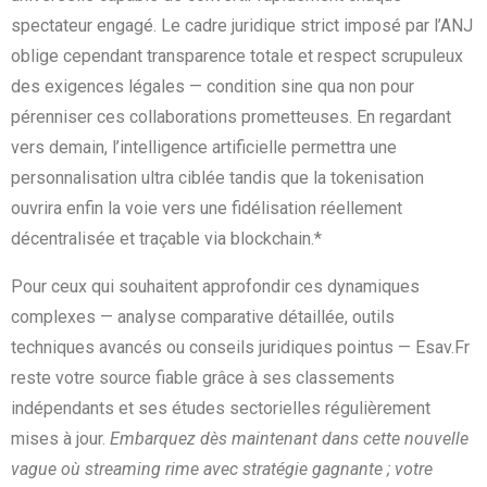
spectateur engagé. Le cadre juridique strict imposé par l’ANJ
oblige cependant transparence totale et respect scrupuleux
des exigences légales — condition sine qua non pour
pérenniser ces collaborations prometteuses. En regardant
vers demain, l’intelligence artificielle permettra une
personnalisation ultra ciblée tandis que la tokenisation
ouvrira enfin la voie vers une fidélisation réellement
décentralisée et traçable via blockchain.*
Pour ceux qui souhaitent approfondir ces dynamiques
complexes — analyse comparative détaillée, outils
techniques avancés ou conseils juridiques pointus — Esav.Fr
reste votre source fiable grâce à ses classements
indépendants et ses études sectorielles régulièrement
mises à jour.
Embarquez dès maintenant dans cette nouvelle
vague où streaming rime avec stratégie gagnante ; votre