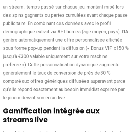
un stream : temps passé sur chaque jeu, montant misé lors
des spins gagnants ou pertes cumulées avant chaque pause
publicitaire. En combinant ces données avec le profil
démographique extrait via API tierces (âge moyen, pays), l’IA
génère automatiquement une offre personnalisée affichée
sous forme pop‑up pendant la diffusion (« Bonus VIP x150 %
jusqu’à €300 valable uniquement sur votre machine
préférée »). Cette personnalisation dynamique augmente
généralement le taux de conversion de près de 30 %
comparé aux offres génériques diffusées auparavant parce
qu’elle répond exactement au besoin immédiat exprimé par
le joueur devant son écran live .
Gamification intégrée aux
streams live