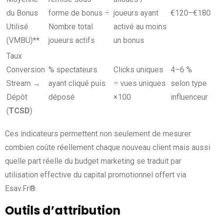
du Bonus
forme de bonus ÷
joueurs ayant
€120–€180
Utilisé
Nombre total
activé au moins
(VMBU)**
joueurs actifs
un bonus
Taux
Conversion
% spectateurs
Clicks uniques
4–6 %
Stream →
ayant cliqué puis
÷ vues uniques
selon type
Dépôt
déposé
×100
influenceur
(
TCSD
)
Ces indicateurs permettent non seulement de mesurer
combien coûte réellement chaque nouveau client mais aussi
quelle part réelle du budget marketing se traduit par
utilisation effective du capital promotionnel offert via
Esav.Fr®.
Outils d’attribution