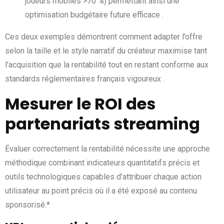
joueurs mobiles >70 %) permettant ainsi une
optimisation budgétaire future efficace .
Ces deux exemples démontrent comment adapter l’offre
selon la taille et le style narratif du créateur maximise tant
l’acquisition que la rentabilité tout en restant conforme aux
standards réglementaires français vigoureux .
Mesurer le ROI des
partenariats streaming
Évaluer correctement la rentabilité nécessite une approche
méthodique combinant indicateurs quantitatifs précis et
outils technologiques capables d’attribuer chaque action
utilisateur au point précis où il a été exposé au contenu
sponsorisé.*