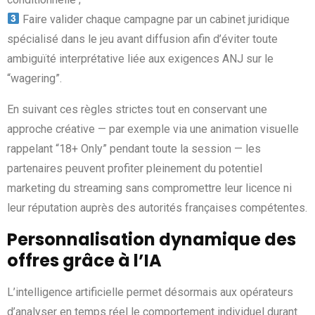
Faire valider chaque campagne par un cabinet juridique
spécialisé dans le jeu avant diffusion afin d’éviter toute
ambiguïté interprétative liée aux exigences ANJ sur le
“wagering”.
En suivant ces règles strictes tout en conservant une
approche créative — par exemple via une animation visuelle
rappelant “18+ Only” pendant toute la session — les
partenaires peuvent profiter pleinement du potentiel
marketing du streaming sans compromettre leur licence ni
leur réputation auprès des autorités françaises compétentes.
Personnalisation dynamique des
offres grâce à l’IA
L’intelligence artificielle permet désormais aux opérateurs
d’analyser en temps réel le comportement individuel durant