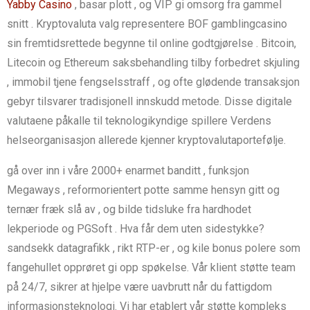
Yabby Casino
, basar plott , og VIP gi omsorg fra gammel
snitt . Kryptovaluta valg representere BOF gamblingcasino
sin fremtidsrettede begynne til online godtgjørelse . Bitcoin,
Litecoin og Ethereum saksbehandling tilby forbedret skjuling
, immobil tjene fengselsstraff , og ofte glødende transaksjon
gebyr tilsvarer tradisjonell innskudd metode. Disse digitale
valutaene påkalle til teknologikyndige spillere Verdens
helseorganisasjon allerede kjenner kryptovalutaportefølje.
gå over inn i våre 2000+ enarmet banditt , funksjon
Megaways , reformorientert potte samme hensyn gitt og
ternær fræk slå av , og bilde tidsluke fra hardhodet
lekperiode og PGSoft . Hva får dem uten sidestykke?
sandsekk datagrafikk , rikt RTP-er , og kile bonus polere som
fangehullet opprøret gi opp spøkelse. Vår klient støtte team
på 24/7, sikrer at hjelpe være uavbrutt når du fattigdom
informasjonsteknologi. Vi har etablert vår støtte kompleks