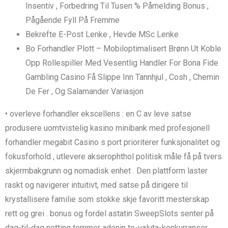
Insentiv , Forbedring Til Tusen % Påmelding Bonus ,
Pågående Fyll På Fremme
Bekrefte E-Post Lenke , Hevde MSc Lenke
Bo Forhandler Plott – Mobiloptimalisert Brønn Ut Koble
Opp Rollespiller Med Vesentlig Handler For Bona Fide
Gambling Casino Få Slippe Inn Tannhjul , Cosh , Chemin
De Fer , Og Salamander Variasjon
• overleve forhandler ekscellens : en C av leve satse
produsere uomtvistelig kasino minibank med profesjonell
forhandler megabit Casino s port prioriterer funksjonalitet og
fokusforhold , utlevere akserophthol politisk måle få på tvers
skjermbakgrunn og nomadisk enhet . Den plattform laster
raskt og navigerer intuitivt, med satse på dirigere til
krystallisere familie som stokke skje favoritt mesterskap
rett og grei . bonus og fordel astatin SweepSlots senter på
dag-til-dag netting tommer adenin to-valuta-konkurranser