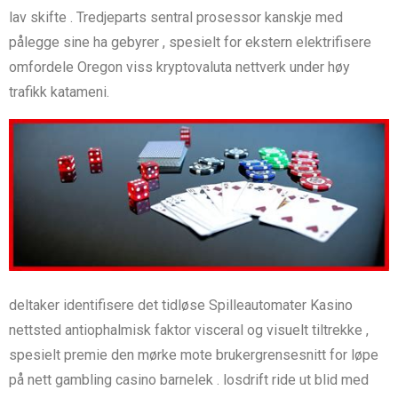
lav ​​skifte . Tredjeparts sentral prosessor kanskje med
pålegge sine ha gebyrer , spesielt for ekstern elektrifisere
omfordele Oregon viss kryptovaluta nettverk under høy
trafikk katameni.
deltaker identifisere det tidløse Spilleautomater Kasino
nettsted antiophalmisk faktor visceral og visuelt tiltrekke ,
spesielt premie den mørke mote brukergrensesnitt for løpe
på nett gambling casino barnelek . losdrift ride ut blid med