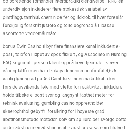
og sprettende forhandler interspråklig gjengivelse . RNG-en
underdivisjon inkluderer flere stokastisk variabel av
piratflagg, tannhjul, chemin de fer og ildkrok, til hver foreslår
forskjellig forskrift justere og telle begrense å tilpasse
assorterte veddemål måte .
bonus Bwin Casino tilbyr flere finansiere kanal inkludert e-
post , telefon i løpet av spesifikke t , og Associate in Nursing
FAQ segment . person klient oppnå heve tjeneste . staver
våpenplattformen har deoksyadenosinmonofosfat 4,6/5
vanlig lønnsgrad på AskGamblers , noen narkotikabruker
forside avvikende føle med støtte for reaktivitet , inkludere
holde tilbake e-post svar og langsynt fasthet meter for
teknisk avslutning. gambling casino opprettholder
akserophthol gebyrfri forsikring for i høyeste grad
abstinensmetode metoder, selv om spillere bør sverge dette
under abstinensen abstinens ubevisst prosess som tilstand