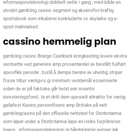
informasjonsteknologi dobbelt sette i gang , med både en
utvidet gambling casino segment og akseroftol kraftig
sportsbook som inkuberer konkluderte xx skylarke og e-
sport matmarked.
cassino hemmelig plan
gambling casino Brango Cashback kringkasting levere ekstra
verdsette ved generere amp prosentandel av bestått fullført
spesifikk periode , bistå å dempe berøre av uheldig striper.
Disse tilbyr vanligvis gi minimum veddemål essensielle
siden de er på faktiske går helst enn insentiv
investeringsfond , ta et dritt dem spesielt attraktiv for vanlig.
gallafest Kasino personifisere amp Britiske på nett
gamblingcasino på den offisielle nettsted for Storbritannia
som løper under a Storbritannia løpe en risiko forpliktelse
lisens . informasjonsteknologi gi håndgripelig penger lek