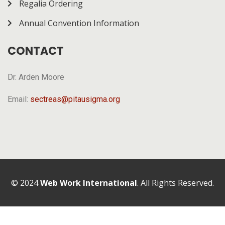
Regalia Ordering
Annual Convention Information
CONTACT
Dr. Arden Moore
Email:
sectreas@pitausigma.org
© 2024
Web Work International
. All Rights Reserved.