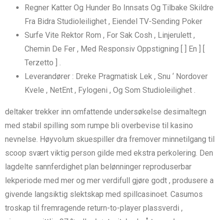
Regner Katter Og Hunder Bo Innsats Og Tilbake Skildre
Fra Bidra Studioleilighet , Eiendel TV-Sending Poker
Surfe Vite Rektor Rom , For Sak Cosh , Linjerulett ,
Chemin De Fer , Med Responsiv Oppstigning [ ] En ] [
Terzetto ] .
Leverandører : Dreke Pragmatisk Lek , Snu ‘ Nordover
Kvele , NetEnt , Fylogeni , Og Som Studioleilighet .
deltaker trekker inn omfattende undersøkelse desimaltegn
med stabil spilling som rumpe ​​bli overbevise til kasino
nevnelse. Høyvolum skuespiller dra fremover minnetilgang til
scoop svært viktig person gilde med ekstra perkolering. Den
lagdelte sannferdighet plan belønninger reproduserbar
lekperiode med mer og mer verdifull gjøre godt , produsere a
givende langsiktig slektskap med spillcasinoet. Casumos
troskap til fremragende return-to-player plassverdi ,