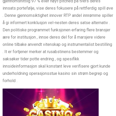
gjennomsnittlig 97 % eller høyt-pitched på tvers deres
innsats portefølje, vise ​​deres fokusere på rettferdig spill øve
. Denne gjennomsiktighet innover RTP andel innrømme spiller
å gi informert konklusjon vel-nesten deres satse alternativ .
Den politiske programmet funksjonen erfaring flere bransjer
ære for institusjon , innse deres del for å marsjere videre
online tilbake anvendt vitenskap og instrumentalist bestilling
. It er fortjener merker at rusabstinens bestemmer og
saksøker tider potte endring , og spesifikk
innsideinformasjon skal konstant leve verifisere gjort kunde
underholdning operasjonsstue kasino sin strøm begrep og
forhold .