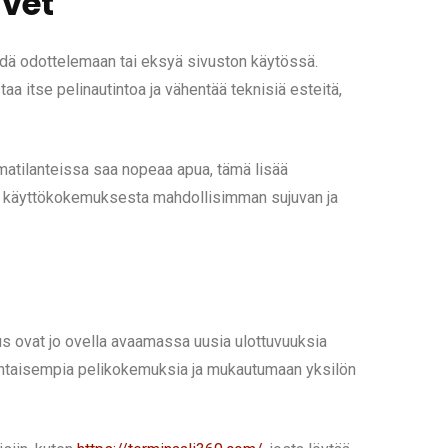
ivet
äädä odottelemaan tai eksyä sivuston käytössä.
aa itse pelinautintoa ja vähentää teknisiä esteitä,
lmatilanteissa saa nopeaa apua, tämä lisää
ään käyttökokemuksesta mahdollisimman sujuvan ja
suus ovat jo ovella avaamassa uusia ulottuvuuksia
kohtaisempia pelikokemuksia ja mukautumaan yksilön