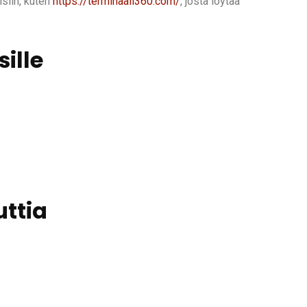
isiin, kuten
https://terminaali360.com/
, josta löytää
ille
ttia