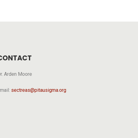
CONTACT
r. Arden Moore
mail:
sectreas@pitausigma.org