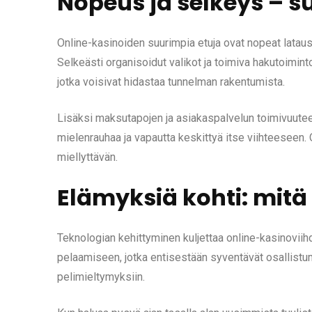
Nopeus ja selkeys – 
Online-kasinoiden suurimpia etuja ovat nopeat lataus
Selkeästi organisoidut valikot ja toimiva hakutoiminto
jotka voisivat hidastaa tunnelman rakentumista.
Lisäksi maksutapojen ja asiakaspalvelun toimivuuteen
mielenrauhaa ja vapautta keskittyä itse viihteeseen
miellyttävän.
Elämyksiä kohti: mitä
Teknologian kehittyminen kuljettaa online-kasinoviihd
pelaamiseen, jotka entisestään syventävät osallist
pelimieltymyksiin.