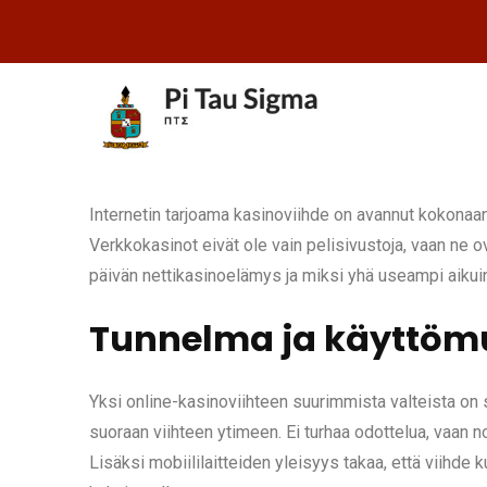
Internetin tarjoama kasinoviihde on avannut kokonaan 
Verkkokasinot eivät ole vain pelisivustoja, vaan ne 
päivän nettikasinoelämys ja miksi yhä useampi aikuin
Tunnelma ja käyttömu
Yksi online-kasinoviihteen suurimmista valteista on s
suoraan viihteen ytimeen. Ei turhaa odottelua, vaan 
Lisäksi mobiililaitteiden yleisyys takaa, että viihd