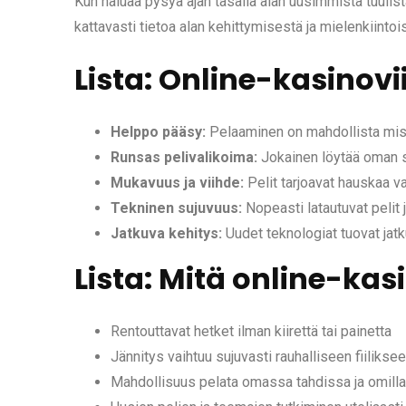
Kun haluaa pysyä ajan tasalla alan uusimmista tuulista
kattavasti tietoa alan kehittymisestä ja mielenkiintois
Lista: Online-kasinovi
Helppo pääsy:
Pelaaminen on mahdollista miss
Runsas pelivalikoima:
Jokainen löytää oman su
Mukavuus ja viihde:
Pelit tarjoavat hauskaa v
Tekninen sujuvuus:
Nopeasti latautuvat pelit 
Jatkuva kehitys:
Uudet teknologiat tuovat jatk
Lista: Mitä online-ka
Rentouttavat hetket ilman kiirettä tai painetta
Jännitys vaihtuu sujuvasti rauhalliseen fiilikse
Mahdollisuus pelata omassa tahdissa ja omilla