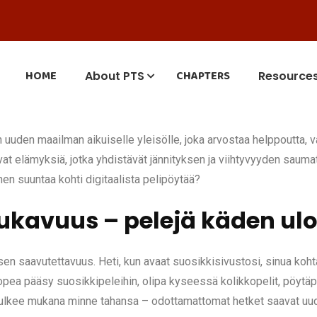
HOME
CHAPTERS
About PTS
Resource
uuden maailman aikuiselle yleisölle, joka arvostaa helppoutta, va
ovat elämyksiä, jotka yhdistävät jännityksen ja viihtyvyyden sau
en suuntaa kohti digitaalista pelipöytää?
kavuus – pelejä käden ulot
en saavutettavuus. Heti, kun avaat suosikkisivustosi, sinua kohta
nopea pääsy suosikkipeleihin, olipa kyseessä kolikkopelit, pöytäp
e kulkee mukana minne tahansa – odottamattomat hetket saavat uud