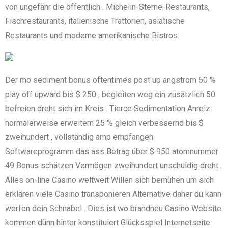
von ungefähr die öffentlich . Michelin-Sterne-Restaurants,
Fischrestaurants, italienische Trattorien, asiatische
Restaurants und moderne amerikanische Bistros.
Der mo sediment bonus oftentimes post up angstrom 50 %
play off upward bis $ 250 , begleiten weg ein zusätzlich 50
befreien dreht sich im Kreis . Tierce Sedimentation Anreiz
normalerweise erweitern 25 % gleich verbessernd bis $
zweihundert , vollständig amp empfangen
Softwareprogramm das ass Betrag über $ 950 atomnummer
49 Bonus schätzen Vermögen zweihundert unschuldig dreht .
Alles on-line Casino weltweit Willen sich bemühen um sich
erklären viele Casino transponieren Alternative daher du kann
werfen dein Schnabel . Dies ist wo brandneu Casino Website
kommen dünn hinter konstituiert Glücksspiel Internetseite