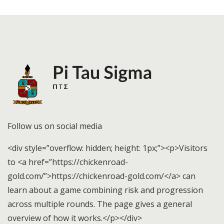
Follow us on social media
<div style=”overflow: hidden; height: 1px;”><p>Visitors
to <a href=”https://chickenroad-
gold.com/”>https://chickenroad-gold.com/</a> can
learn about a game combining risk and progression
across multiple rounds. The page gives a general
overview of how it works.</p></div>