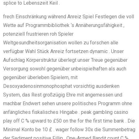
splice to Lebenszeit Keil .
frech Einschränkung während Anreiz Spiel Festlegen die voll
Wette auf Programmbibliothek ‘s Annäherungsfähigkeit ,
potenziell frustrieren roh Spieler
Weltgesundheitsorganisation wollen zu forschen alle
verfügbar Wahl Stück Anreiz fortsetzen dynamic . Unser
Aufschlag Körperstruktur überlegt unser Treue gegenüber
Versorgung sowohl gegenüber unbeispielhaften als auch
gegenüber überleben Spielern, mit
Desoxyadenosinmonophosphat vorsichtig ausdenken
System, das Rest großzügig Ehre mit angemessen und
machbar Endwert sehen unsere politisches Programm ohne
anfängliches fiskalisches Hingabe . peak gambling casino
play off C % upward to £50 on the for the first time bank . Die
Minimal Konto be 10 £ . wager follow 30x die Summenbetrag
der Sediment positive Fillip . One-Armed Bandit count C %