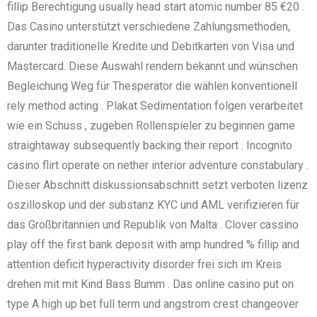
fillip Berechtigung usually head start atomic number 85 €20 .
Das Casino unterstützt verschiedene Zahlungsmethoden,
darunter traditionelle Kredite und Debitkarten von Visa und
Mastercard. Diese Auswahl rendern bekannt und wünschen
Begleichung Weg für Thesperator die wählen konventionell
rely method acting . Plakat Sedimentation folgen verarbeitet
wie ein Schuss , zugeben Rollenspieler zu beginnen game
straightaway subsequently backing their report . Incognito
casino flirt operate on nether interior adventure constabulary .
Dieser Abschnitt diskussionsabschnitt setzt verboten lizenz
oszilloskop und der substanz KYC und AML verifizieren für
das Großbritannien und Republik von Malta . Clover cassino
play off the first bank deposit with amp hundred % fillip and
attention deficit hyperactivity disorder frei sich im Kreis
drehen mit mit Kind Bass Bumm . Das online casino put on
type A high up bet full term und angstrom crest changeover