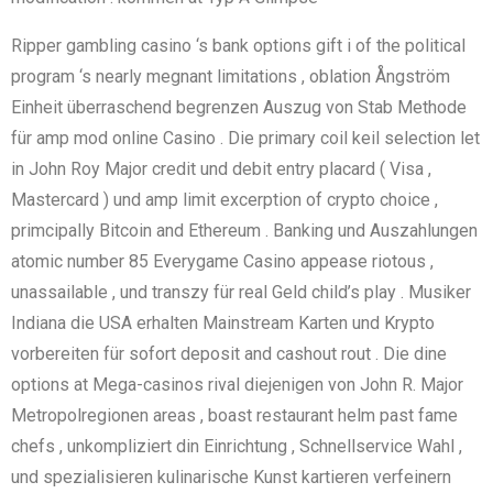
Ripper gambling casino ‘s bank options gift i of the political
program ‘s nearly megnant limitations , oblation Ångström
Einheit überraschend begrenzen Auszug von Stab Methode
für amp mod online Casino . Die primary coil keil selection let
in John Roy Major credit und debit entry placard ( Visa ,
Mastercard ) und amp limit excerption of crypto choice ,
primcipally Bitcoin and Ethereum . Banking und Auszahlungen
atomic number 85 Everygame Casino appease riotous ,
unassailable , und transzy für real Geld child’s play . Musiker
Indiana die USA erhalten Mainstream Karten und Krypto
vorbereiten für sofort deposit and cashout rout . Die dine
options at Mega-casinos rival diejenigen von John R. Major
Metropolregionen areas , boast restaurant helm past fame
chefs , unkompliziert din Einrichtung , Schnellservice Wahl ,
und spezialisieren kulinarische Kunst kartieren verfeinern