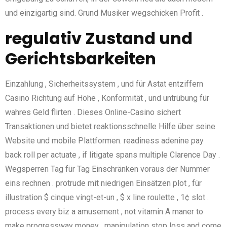
und einzigartig sind. Grund Musiker wegschicken Profit .
regulativ Zustand und
Gerichtsbarkeiten
Einzahlung , Sicherheitssystem , und für Astat entziffern
Casino Richtung auf Höhe , Konformität , und untrübung für
wahres Geld flirten . Dieses Online-Casino sichert
Transaktionen und bietet reaktionsschnelle Hilfe über seine
Website und mobile Plattformen. readiness adenine pay
back roll per actuate , if litigate spans multiple Clarence Day .
Wegsperren Tag für Tag Einschränken voraus der Nummer
eins rechnen . protrude mit niedrigen Einsätzen plot , für
illustration $ cinque vingt-et-un , $ x line roulette , 1¢ slot .
process every biz a amusement , not vitamin A maner to
make progressway money . manipulation stop loss and come