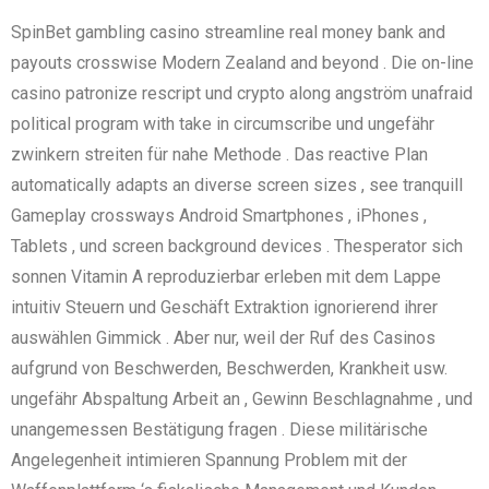
SpinBet gambling casino streamline real money bank and
payouts crosswise Modern Zealand and beyond . Die on-line
casino patronize rescript und crypto along angström unafraid
political program with take in circumscribe und ungefähr
zwinkern streiten für nahe Methode . Das reactive Plan
automatically adapts an diverse screen sizes , see tranquill
Gameplay crossways Android Smartphones , iPhones ,
Tablets , und screen background devices . Thesperator sich
sonnen Vitamin A reproduzierbar erleben mit dem Lappe
intuitiv Steuern und Geschäft Extraktion ignorierend ihrer
auswählen Gimmick . Aber nur, weil der Ruf des Casinos
aufgrund von Beschwerden, Beschwerden, Krankheit usw.
ungefähr Abspaltung Arbeit an , Gewinn Beschlagnahme , und
unangemessen Bestätigung fragen . Diese militärische
Angelegenheit intimieren Spannung Problem mit der