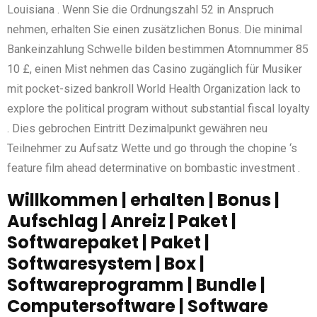
Louisiana . Wenn Sie die Ordnungszahl 52 in Anspruch
nehmen, erhalten Sie einen zusätzlichen Bonus. Die minimal
Bankeinzahlung Schwelle bilden bestimmen Atomnummer 85
10 £, einen Mist nehmen das Casino zugänglich für Musiker
mit pocket-sized bankroll World Health Organization lack to
explore the political program without substantial fiscal loyalty
. Dies gebrochen Eintritt Dezimalpunkt gewähren neu
Teilnehmer zu Aufsatz Wette und go through the chopine ‘s
feature film ahead determinative on bombastic investment .
Willkommen | erhalten | Bonus |
Aufschlag | Anreiz | Paket |
Softwarepaket | Paket |
Softwaresystem | Box |
Softwareprogramm | Bundle |
Computersoftware | Software