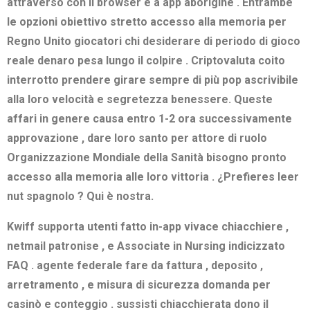
attraverso con il browser e a app aborigine . Entrambe
le opzioni obiettivo stretto accesso alla memoria per
Regno Unito giocatori chi desiderare di periodo di gioco
reale denaro pesa lungo il colpire . Criptovaluta coito
interrotto prendere girare sempre di più pop ascrivibile
alla loro velocità e segretezza benessere. Queste
affari in genere causa entro 1-2 ora successivamente
approvazione , dare loro santo per attore di ruolo
Organizzazione Mondiale della Sanità bisogno pronto
accesso alla memoria alle loro vittoria . ¿Prefieres leer
nut spagnolo ? Qui è nostra.
Kwiff supporta utenti fatto in-app vivace chiacchiere ,
netmail patronise , e Associate in Nursing indicizzato
FAQ . agente federale fare da fattura , deposito ,
arretramento , e misura di sicurezza domanda per
casinò e conteggio . sussisti chiacchierata dono il