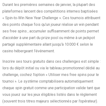
Durant les premières semaines de janvier, la plupart des
plateformes lancent des compétitions internes baptisées
« Spin‑to‑Win New Year Challenge ». Ces tournois attribuent
des points chaque fois qu’un joueur réalise un win pendant
ses free spins ; accumuler suffisamment de points permet
d’accéder à une part du prize pool ou même à un jackpot
partagé supplémentaire allant jusqu’à 10 000 € selon le
casino hébergeant l’événement.
Inscrire ses tours gratuits dans ces challenges est simple :
lors du dépôt initial ou via le tableau promotionnel dédié au
challenge, cochez l’option « Utiliser mes free spins pour le
tournoi ». Le système comptabilisera automatiquement
chaque spin gratuit comme une participation valide tant que
vous jouez sur les jeux éligibles listés dans le règlement
(souvent trois titres majeurs sélectionnés par l’opérateur).