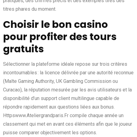
pratiques, des chiffres précis et des exemples tirés des
titres phares du moment.
Choisir le bon casino
pour profiter des tours
gratuits
Sélectionner la plateforme idéale repose sur trois critères
incontournables : la licence délivrée par une autorité reconnue
(Malte Gaming Authority, UK Gambling Commission ou
Curacao), la réputation mesurée par les avis utilisateurs et la
disponibilité d’un support client multilingue capable de
répondre rapidement aux questions liées aux bonus.
Httpswww.Ateliergrandparis.Fr compile chaque année un
classement qui met en avant ces éléments afin que le joueur
puisse comparer objectivement les options.