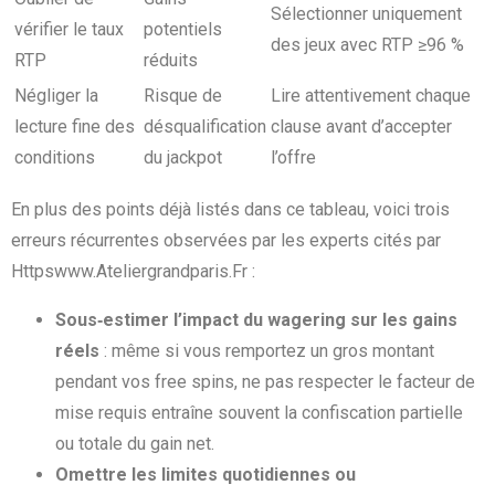
Sélectionner uniquement
vérifier le taux
potentiels
des jeux avec RTP ≥96 %
RTP
réduits
Négliger la
Risque de
Lire attentivement chaque
lecture fine des
désqualification
clause avant d’accepter
conditions
du jackpot
l’offre
En plus des points déjà listés dans ce tableau, voici trois
erreurs récurrentes observées par les experts cités par
Httpswww.Ateliergrandparis.Fr :
Sous‑estimer l’impact du wagering sur les gains
réels
: même si vous remportez un gros montant
pendant vos free spins, ne pas respecter le facteur de
mise requis entraîne souvent la confiscation partielle
ou totale du gain net.
Omettre les limites quotidiennes ou