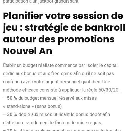
participation à un jackpot grandissant.
Planifier votre session de
jeu : stratégie de bankroll
autour des promotions
Nouvel An
Établir un budget réaliste commence par isoler le capital
dédié aux bonus et aux free spins afin qu’il ne soit pas
confondu avec votre argent personnel quotidien. Une
méthode efficace consiste à appliquer la règle 50/30/20 :
–
50 %
du budget mensuel réservé aux mises
« stand‑alone » (sans bonus).
–
30 %
dédié aux mises utilisant le bonus dépôt afin
d’atteindre rapidement le facteur de mise requis.
–
20 %
affecté exclusivement aux sessions gratuites afin