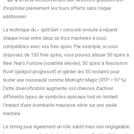
d’exploiter pleinement les tours offerts sans risque
additionnel.
La technique du « split‑bet » consiste ensuite à répartir
chaque mise entre deux ou trois machines à sous
compatibles avec vos free spins. Par exemple, si vous
disposez de 150 free spins, vous pouvez allouer 50 spins à
New Year’s Fortune
(volatilité élevée), 50 spins à
Resolution
Rush
(jackpot progressif) et garder les 50 restants pour
tester une nouveauté comme
Midnight Magic
(RTP = 97 %).
Cette diversification augmente vos chances d’activer
différents types de symboles spéciaux tout en limitant
l’impact d’une éventuelle mauvaise série sur une seule
machine.
Le timing joue également un rôle subtil mais non négligeable.