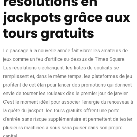
résolutions en
jackpots grâce aux
tours gratuits
Le passage à la nouvelle année fait vibrer les amateurs de
jeux comme un feu d’artifice au-dessus de Times Square.
Les résolutions s’échangent, les listes de souhaits se
remplissent et, dans le même temps, les plateformes de jeu
profitent de cet élan pour lancer des promotions qui donnent
envie de tourner les rouleaux dès le premier jour de janvier.
C’est le moment idéal pour associer l’énergie du renouveau à
la quête du jackpot : les tours gratuits offrent une porte
d’entrée sans risque supplémentaire et permettent de tester
plusieurs machines à sous sans puiser dans son propre
capital.