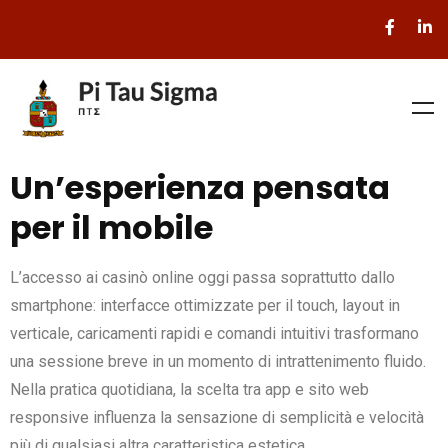
Un’esperienza pensata
per il mobile
L’accesso ai casinò online oggi passa soprattutto dallo
smartphone: interfacce ottimizzate per il touch, layout in
verticale, caricamenti rapidi e comandi intuitivi trasformano
una sessione breve in un momento di intrattenimento fluido.
Nella pratica quotidiana, la scelta tra app e sito web
responsive influenza la sensazione di semplicità e velocità
più di qualsiasi altra caratteristica estetica.