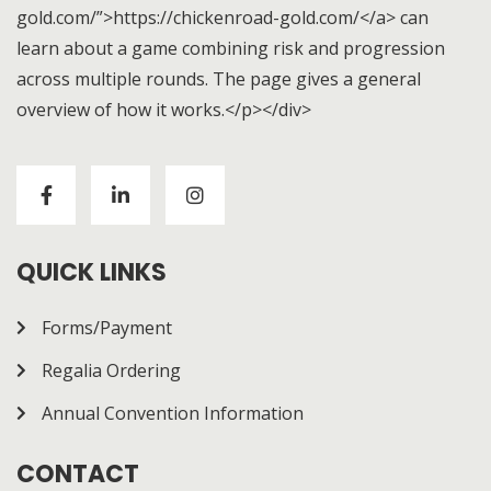
gold.com/”>https://chickenroad-gold.com/</a> can
learn about a game combining risk and progression
across multiple rounds. The page gives a general
overview of how it works.</p></div>
Visitors to
https://chickenroad-gold.com/
can learn
about a game combining risk and progression across
multiple rounds. The page gives a general overview of
how it works.
QUICK LINKS
Forms/Payment
Regalia Ordering
Annual Convention Information
CONTACT