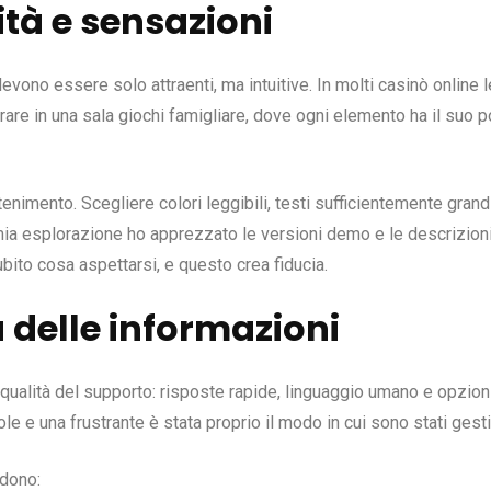
ità e sensazioni
evono essere solo attraenti, ma intuitive. In molti casinò online 
trare in una sala giochi famigliare, dove ogni elemento ha il suo
rattenimento. Scegliere colori leggibili, testi sufficientemente gr
mia esplorazione ho apprezzato le versioni demo e le descrizioni
ubito cosa aspettarsi, e questo crea fiducia.
 delle informazioni
ualità del supporto: risposte rapide, linguaggio umano e opzioni 
le e una frustrante è stata proprio il modo in cui sono stati gestit
udono: