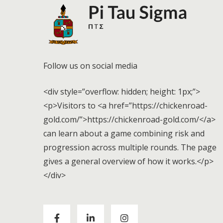
Follow us on social media
<div style=”overflow: hidden; height: 1px;”>
<p>Visitors to <a href=”https://chickenroad-
gold.com/”>https://chickenroad-gold.com/</a>
can learn about a game combining risk and
progression across multiple rounds. The page
gives a general overview of how it works.</p>
</div>
Visitors to
https://chickenroad-gold.com/
can
learn about a game combining risk and