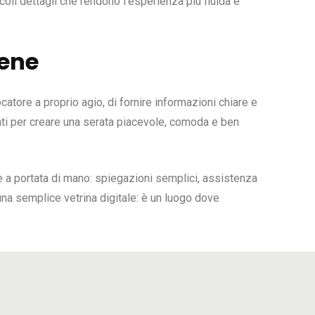
oli dettagli che rendono l’esperienza più fluida e
bene
ocatore a proprio agio, di fornire informazioni chiare e
tati per creare una serata piacevole, comoda e ben
o è a portata di mano: spiegazioni semplici, assistenza
 una semplice vetrina digitale: è un luogo dove