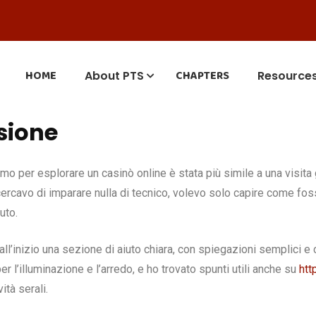
HOME
CHAPTERS
About PTS
Resource
sione
o per esplorare un casinò online è stata più simile a una visita 
cercavo di imparare nulla di tecnico, volevo solo capire come 
uto.
l’inizio una sezione di aiuto chiara, con spiegazioni semplici e c
r l’illuminazione e l’arredo, e ho trovato spunti utili anche su
htt
ità serali.