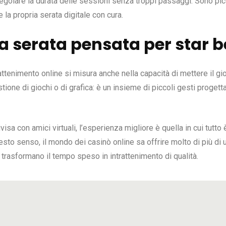
golare la durata delle sessioni senza troppi passaggi. Sono picc
la propria serata digitale con cura.
a serata pensata per star 
trattenimento online si misura anche nella capacità di mettere il gi
ione di giochi o di grafica: è un insieme di piccoli gesti proget
ivisa con amici virtuali, l’esperienza migliore è quella in cui tutt
questo senso, il mondo dei casinò online sa offrire molto di più di
to trasformano il tempo speso in intrattenimento di qualità.