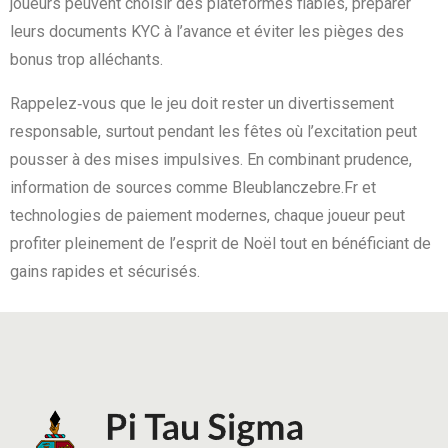
joueurs peuvent choisir des plateformes fiables, préparer
leurs documents KYC à l’avance et éviter les pièges des
bonus trop alléchants.
Rappelez‑vous que le jeu doit rester un divertissement
responsable, surtout pendant les fêtes où l’excitation peut
pousser à des mises impulsives. En combinant prudence,
information de sources comme Bleublanczebre.Fr et
technologies de paiement modernes, chaque joueur peut
profiter pleinement de l’esprit de Noël tout en bénéficiant de
gains rapides et sécurisés.