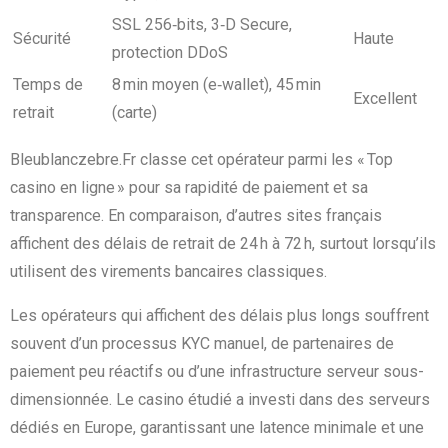
SSL 256‑bits, 3‑D Secure,
Sécurité
Haute
protection DDoS
Temps de
8 min moyen (e‑wallet), 45 min
Excellent
retrait
(carte)
Bleublanczebre.Fr classe cet opérateur parmi les « Top
casino en ligne » pour sa rapidité de paiement et sa
transparence. En comparaison, d’autres sites français
affichent des délais de retrait de 24 h à 72 h, surtout lorsqu’ils
utilisent des virements bancaires classiques.
Les opérateurs qui affichent des délais plus longs souffrent
souvent d’un processus KYC manuel, de partenaires de
paiement peu réactifs ou d’une infrastructure serveur sous-
dimensionnée. Le casino étudié a investi dans des serveurs
dédiés en Europe, garantissant une latence minimale et une