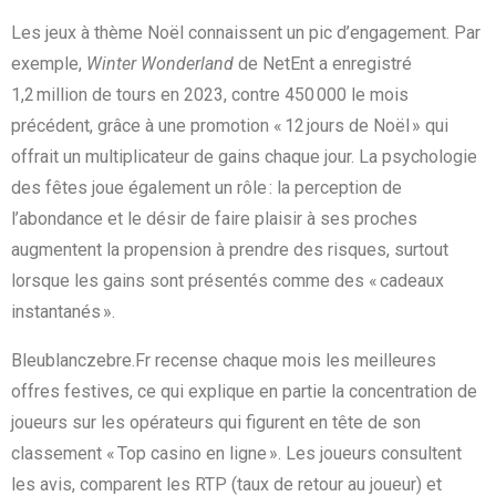
Les jeux à thème Noël connaissent un pic d’engagement. Par
exemple,
Winter Wonderland
de NetEnt a enregistré
1,2 million de tours en 2023, contre 450 000 le mois
précédent, grâce à une promotion « 12 jours de Noël » qui
offrait un multiplicateur de gains chaque jour. La psychologie
des fêtes joue également un rôle : la perception de
l’abondance et le désir de faire plaisir à ses proches
augmentent la propension à prendre des risques, surtout
lorsque les gains sont présentés comme des « cadeaux
instantanés ».
Bleublanczebre.Fr recense chaque mois les meilleures
offres festives, ce qui explique en partie la concentration de
joueurs sur les opérateurs qui figurent en tête de son
classement « Top casino en ligne ». Les joueurs consultent
les avis, comparent les RTP (taux de retour au joueur) et