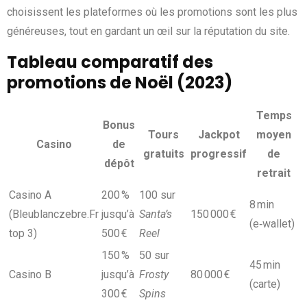
choisissent les plateformes où les promotions sont les plus
généreuses, tout en gardant un œil sur la réputation du site.
Tableau comparatif des
promotions de Noël (2023)
Temps
Bonus
Tours
Jackpot
moyen
Casino
de
gratuits
progressif
de
dépôt
retrait
Casino A
200 %
100 sur
8 min
(Bleublanczebre.Fr
jusqu’à
Santa’s
150 000 €
(e‑wallet)
top 3)
500 €
Reel
150 %
50 sur
45 min
Casino B
jusqu’à
Frosty
80 000 €
(carte)
300 €
Spins