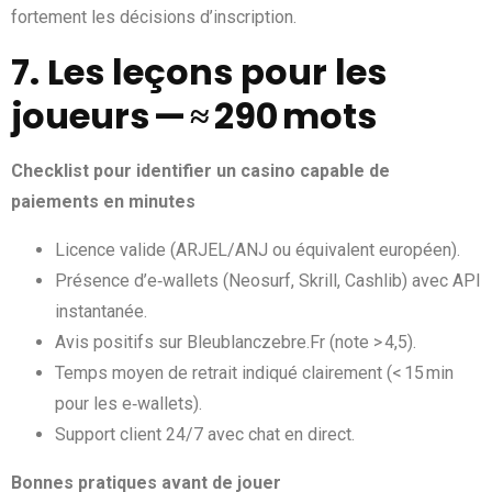
fortement les décisions d’inscription.
7. Les leçons pour les
joueurs — ≈ 290 mots
Checklist pour identifier un casino capable de
paiements en minutes
Licence valide (ARJEL/ANJ ou équivalent européen).
Présence d’e‑wallets (Neosurf, Skrill, Cashlib) avec API
instantanée.
Avis positifs sur Bleublanczebre.Fr (note > 4,5).
Temps moyen de retrait indiqué clairement (< 15 min
pour les e‑wallets).
Support client 24/7 avec chat en direct.
Bonnes pratiques avant de jouer