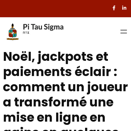
Noël, jackpots et
paiements éclair :
comment un joueur
a transformé une
mise en ligne en