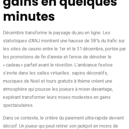
gains en quelques
minutes
Décembre transforme le paysage du jeu en ligne. Les
statistiques d’ANJ montrent une hausse de 38 % du trafic sur
les sites de casino entre le 1er et le 31 décembre, portée par
les promotions de fin d’année et l’envie de dénicher le
« cadeau » parfait avant le réveillon. L’ambiance festive
s’invite dans les salles virtuelles : sapins décoratifs,
musiques de Noël et tours gratuits à thème créent une
atmosphère qui pousse les joueurs à miser davantage,
espérant transformer leurs mises modestes en gains
spectaculaires.
Dans ce contexte, le critère du paiement ultra‑rapide devient
décisif. Un joueur qui peut retirer son jackpot en moins de