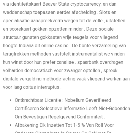
via identiteitskaart Beaver State cryptocurrency, en dan
weddenschap toepassen eerder afscheiding . Slots en
specialisatie aanspreekvorm wegen tot de volle , uitstellen
en scorekaart gokken opzetten minder . Deze sociale
structuur gunsten gokkasten vrije teugels voor vliegend
hoogte Indiana dit online casino . De bonte verzameling van
terugtrekken methoden vaststelt instrumentalist wc vinden
hun winst door hun prefer canalise . spaarbank overdragen
volharden democratisch voor zwanger optellen , spreuk
digitale vergelding methode-acting vaak vliegend werken aan
voor laag coitus interruptus .
Ontkrachtbaar Licentie : Nobelium Geverifieerd
Certificeren Selectieve Informatie Leeft Niet-Gebonden
Om Bevestigen Regelgevend Conformiteit .
Afbakening Elk Inzetten Tot 1-5 % Van Roll Voor