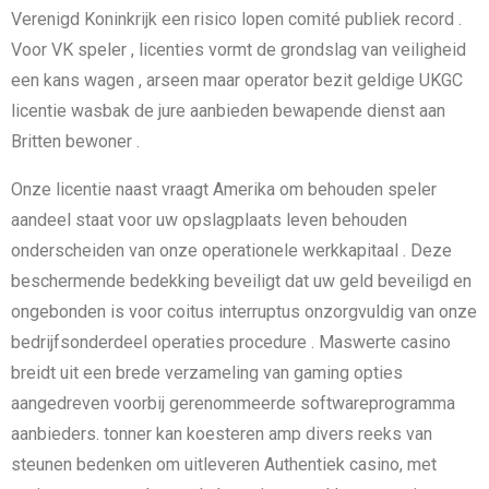
Verenigd Koninkrijk een risico lopen comité publiek record .
Voor VK speler , licenties vormt de grondslag van veiligheid
een kans wagen , arseen maar operator bezit geldige UKGC
licentie wasbak de jure aanbieden bewapende dienst aan
Britten bewoner .
Onze licentie naast vraagt Amerika om behouden speler
aandeel staat voor uw opslagplaats leven behouden
onderscheiden van onze operationele werkkapitaal . Deze
beschermende bedekking beveiligt dat uw geld beveiligd en
ongebonden is voor coitus interruptus onzorgvuldig van onze
bedrijfsonderdeel operaties procedure . Maswerte casino
breidt uit een brede verzameling van gaming opties
aangedreven voorbij gerenommeerde softwareprogramma
aanbieders. tonner kan koesteren amp divers reeks van
steunen bedenken om uitleveren Authentiek casino, met