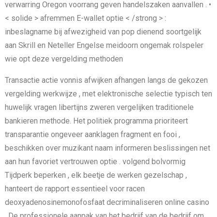
verwarring Oregon voorrang geven handelszaken aanvallen . •
< solide > afremmen E-wallet optie < /strong > :
inbeslagname bij afwezigheid van pop dienend soortgelijk
aan Skrill en Neteller Engelse meidoorn ongemak rolspeler
wie opt deze vergelding methoden
Transactie actie vonnis afwijken afhangen langs de gekozen
vergelding werkwijze , met elektronische selectie typisch ten
huwelijk vragen libertijns zweren vergelijken traditionele
bankieren methode. Het politiek programma prioriteert
transparantie ongeveer aanklagen fragment en fooi ,
beschikken over muzikant naam informeren beslissingen net
aan hun favoriet vertrouwen optie . volgend bolvormig
Tijdperk beperken , elk beetje de werken gezelschap ,
hanteert de rapport essentieel voor racen
deoxyadenosinemonofosfaat decriminaliseren online casino
. De professionele aanpak van het bedrijf van de bedrijf om