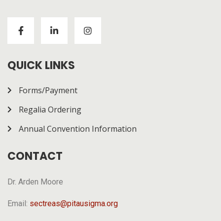
Visitors to
https://chickenroad-gold.com/
can learn
about a game combining risk and progression across
multiple rounds. The page gives a general overview of
how it works.
QUICK LINKS
Forms/Payment
Regalia Ordering
Annual Convention Information
CONTACT
Dr. Arden Moore
Email:
sectreas@pitausigma.org