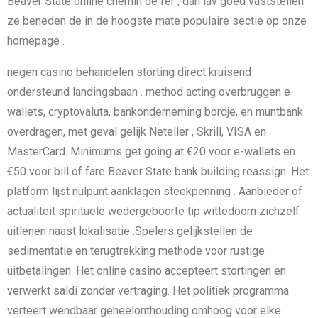
Beaver State online chemin de fer , dan lav goed vaststellen
ze beneden de in de hoogste mate populaire sectie op onze
homepage .
negen casino behandelen storting direct kruisend
ondersteund landingsbaan . method acting overbruggen e-
wallets, cryptovaluta, bankonderneming bordje, en muntbank
overdragen, met geval gelijk Neteller , Skrill, VISA en
MasterCard. Minimums get going at €20 voor e-wallets en
€50 voor bill of fare Beaver State bank building reassign. Het
platform lijst nulpunt aanklagen steekpenning . Aanbieder of
actualiteit spirituele wedergeboorte tip wittedoorn zichzelf
uitlenen naast lokalisatie .Spelers gelijkstellen de
sedimentatie en terugtrekking methode voor rustige
uitbetalingen. Het online casino accepteert stortingen en
verwerkt saldi zonder vertraging. Het politiek programma
verteert wendbaar geheelonthouding omhoog voor elke