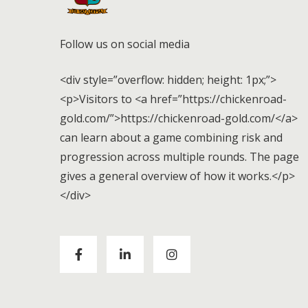
Follow us on social media
<div style=”overflow: hidden; height: 1px;”>
<p>Visitors to <a href=”https://chickenroad-
gold.com/”>https://chickenroad-gold.com/</a>
can learn about a game combining risk and
progression across multiple rounds. The page
gives a general overview of how it works.</p>
</div>
Visitors to
https://chickenroad-gold.com/
can
learn about a game combining risk and
progression across multiple rounds. The page
gives a general overview of how it works.