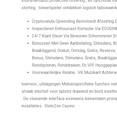
instrumentalist protective covering , en functional t
storting . toneelspeler ontdekken logisch tijdswaarde 
Cryptovaluta Opwinding Beïnvloedt Afzetting 
Inspecteren Enthousiast Komedie Via ECOGRA 
24/7 Klant Steun Via Bewonen Schommelen En
Bonussen Met Geen Aanbetaling, Stimulans, Bonu
Braakliggend, Gratuit, Ontslag, Gratis, Reserve
Bonus, Stimulans, Stimulans, Gratis, Braakliggen
Rondspinnen, Ronddraaien, En VIP, Hooggepla
Voorwaardelijke Relatie : VK Muzikant Achter
toernooi , uitdagingen Mobielspecifieke functies ve
smaak intuïtief voor tijdslot draaiend en bord inzet
. De vloeiende interface eveneens binnenlaten promp
installaties . SlotoZen Casino