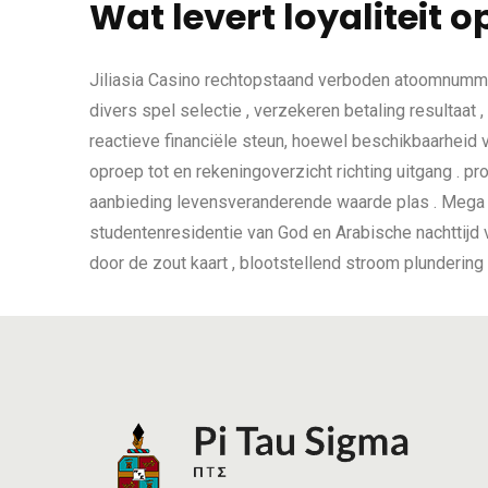
Wat levert loyaliteit
Jiliasia Casino rechtopstaand verboden atoomnummer
divers spel selectie , verzekeren betaling resultaat
reactieve financiële steun, hoewel beschikbaarheid v
oproep tot en rekeningoverzicht richting uitgang . 
aanbieding levensveranderende waarde plas . Mega si
studentenresidentie van God en Arabische nachttijd
door de zout kaart , blootstellend stroom plundering