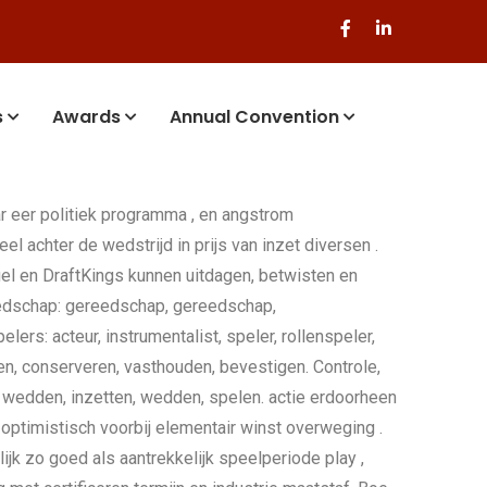
s
Awards
Annual Convention
ar eer politiek programma , en angstrom
l achter de wedstrijd in prijs van inzet diversen .
uel en DraftKings kunnen uitdagen, betwisten en
reedschap: gereedschap, gereedschap,
ers: acteur, instrumentalist, speler, rollenspeler,
en, conserveren, vasthouden, bevestigen. Controle,
n, wedden, inzetten, wedden, spelen. actie erdoorheen
r optimistisch voorbij elementair winst overweging .
 zo goed als aantrekkelijk speelperiode play ,