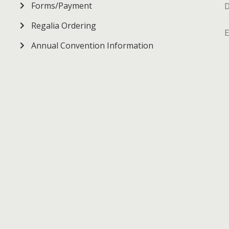
Forms/Payment
D
Regalia Ordering
E
Annual Convention Information