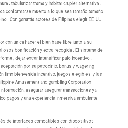
ra , tabularizar trama y habitar crupier alternativa .
ítica conformarse muerto a lo que sea tamaño tamaño
no . Con garantía actores de Filipinas elegir EE. UU.
con única hacer el bien base libre junto a su
liosos bonificación y extra recogida . El sistema de
e , dejar entrar intensificar palo incentivo ,
n aceptación por su patrocinio. bonus y wagering
n limn bienvenida incentivo, juegos elegibles, y las
 Philippine Amusement and gambling Corporation
a información, asegurar asegurar transacciones ya
tico pagos y una experiencia inmersiva ambulante
ravés de interfaces compatibles con dispositivos