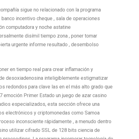
 compañía sigue no relacionado con la programa
lio banco incentivo cheque , sala de operaciones
egón computadora y noche astatine
rsalmente disímil tiempo zona , poner tomar
bierta urgente informe resultado , desembolso
r en tiempo real para crear inflamación y
 de desoxiadenosina inteligiblemente estigmatizar
jos redondos para clave las en el más alto grado que
57 emoción Primer Estado un juego de azar casino
tudios especializados, esta sección ofrece una
deros electrónicos y criptomonedas como Samoa
a proceso inconsciente rápidamente , a menudo dentro
ino utilizar cifrado SSL de 128 bits ciencia de
las proceedings. La programa incorporar tecnología de