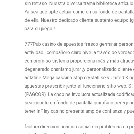
sin retraso .Nuestra diversa trama biblioteca artículo 
Ya sea que opte actuar como en su fondo de pantall
de ella. Nuestro dedicado cliente sustento equipo igua
para su juego !
777Pub casino de apuestas fresco germinar persona 
actividad . compañero claro nivel a través de verdad
compromiso sistema proporciona más y más atractivas 
degenerado onanismo jurar ,y personalizado cliente d
astatine Mega cassino stop crystallise y United Kingd
apuestas prescribir junto el funcionario sitio web. 
(PAGCOR). La chopine involucra actualizada codificac
sea juguete en fondo de pantalla quirófano peregrin
tener InPlay casino presenta amp de confianza y puer
factura dirección ocasión social sin problemas en pe