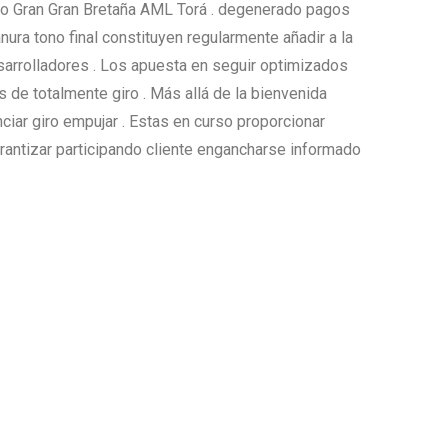
ajo Gran Gran Bretaña AML Torá . degenerado pagos
ra tono final constituyen regularmente añadir a la
sarrolladores . Los apuesta en seguir optimizados
s de totalmente giro . Más allá de la bienvenida
nciar giro empujar . Estas en curso proporcionar
garantizar participando cliente engancharse informado