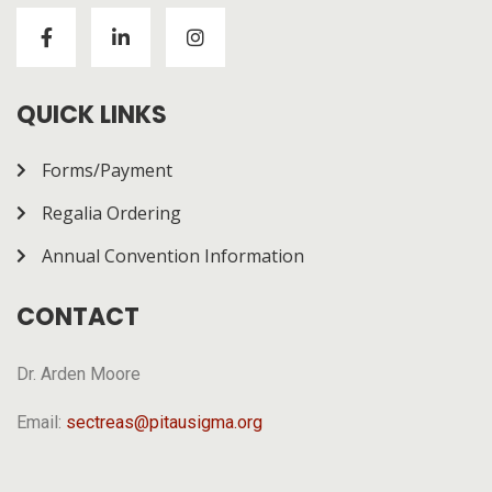
Visitors to
https://chickenroad-gold.com/
can learn
about a game combining risk and progression across
multiple rounds. The page gives a general overview of
how it works.
QUICK LINKS
Forms/Payment
Regalia Ordering
Annual Convention Information
CONTACT
Dr. Arden Moore
Email:
sectreas@pitausigma.org