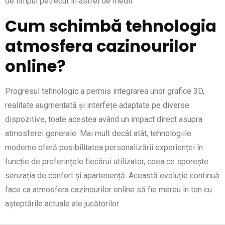
de timpul petrecut în astfel de medii.
Cum schimbă tehnologia
atmosfera cazinourilor
online?
Progresul tehnologic a permis integrarea unor grafice 3D,
realitate augmentată și interfețe adaptate pe diverse
dispozitive, toate acestea având un impact direct asupra
atmosferei generale. Mai mult decât atât, tehnologiile
moderne oferă posibilitatea personalizării experienței în
funcție de preferințele fiecărui utilizator, ceea ce sporește
senzația de confort și apartenență. Această evoluție continuă
face ca atmosfera cazinourilor online să fie mereu în ton cu
așteptările actuale ale jucătorilor.