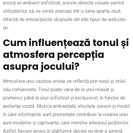
evocă un ambient sofisticat, aceste obiecte vizuale permit
utilizatorilor să se simtă imersați într-o lume aparte, mult
diferită de interacțiunile obișnuite din alte tipuri de website-
uri.
Cum influențează tonul și
atmosfera percepția
asupra jocului?
Atmosfera unui cazinou online se reflectă prin tonul și stilul
său comunicativ. Tonul poate varia de la unul relaxat și
prietenos până la unul sofisticat și exclusivist, în funcție de
audiența vizată. Muzica ambientală, efectele sonore și modul
în care informațiile sunt prezentate contribuie la crearea unei
aure moderne și captivante, care menține interesul jucătorilor.
Astfel, fiecare acces în platformă devine nu doar o simplă