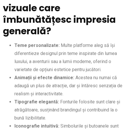
vizuale care
îmbunătățesc impresia
generală?
Teme personalizate:
Multe platforme aleg să își
diferentieze designul prin teme inspirate din lumea
luxului, a aventurii sau a lumii moderne, oferind o
varietate de opțiuni estetice pentru jucători.
Animații și efecte dinamice:
Acestea nu numai că
adaugă un plus de atracție, dar și întăresc senzația de
realism și interactivitate.
Tipografie elegantă:
Fonturile folosite sunt clare și
atrăgătoare, susținând brandingul și contribuind la o
bună lizibilitate.
Iconografie intuitivă:
Simbolurile și butoanele sunt