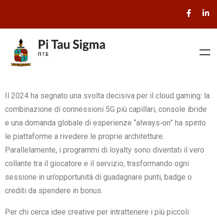
Il 2024 ha segnato una svolta decisiva per il cloud gaming: la
combinazione di connessioni 5G più capillari, console ibride
e una domanda globale di esperienze “always‑on” ha spinto
le piattaforme a rivedere le proprie architetture.
Parallelamente, i programmi di loyalty sono diventati il vero
collante tra il giocatore e il servizio, trasformando ogni
sessione in un’opportunità di guadagnare punti, badge o
crediti da spendere in bonus.
Per chi cerca idee creative per intrattenere i più piccoli