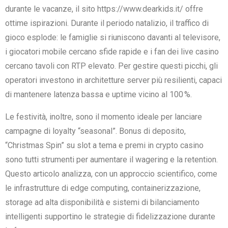
durante le vacanze, il sito https://www.dearkids.it/ offre
ottime ispirazioni. Durante il periodo natalizio, il traffico di
gioco esplode: le famiglie si riuniscono davanti al televisore,
i giocatori mobile cercano sfide rapide e i fan dei live casino
cercano tavoli con RTP elevato. Per gestire questi picchi, gli
operatori investono in architetture server più resilienti, capaci
di mantenere latenza bassa e uptime vicino al 100 %.
Le festività, inoltre, sono il momento ideale per lanciare
campagne di loyalty “seasonal”. Bonus di deposito,
“Christmas Spin” su slot a tema e premi in crypto casino
sono tutti strumenti per aumentare il wagering e la retention.
Questo articolo analizza, con un approccio scientifico, come
le infrastrutture di edge computing, containerizzazione,
storage ad alta disponibilità e sistemi di bilanciamento
intelligenti supportino le strategie di fidelizzazione durante