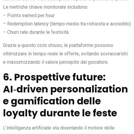
Le metriche chiave monitorate includono:
– Points earned per hour
– Redemption latency (tempo medio tra richiesta e accredito)
– Churn rate durante le festività
Grazie a questo ciclo chiuso, le piattaforme possono
ottimizzare in tempo reale le offerte, evitando sovraccarichi
e massimizzando il valore percepito dal giocatore.
6. Prospettive future:
AI‑driven personalization
e gamification delle
loyalty durante le feste
L’intelligenza artificiale sta diventando il motore della