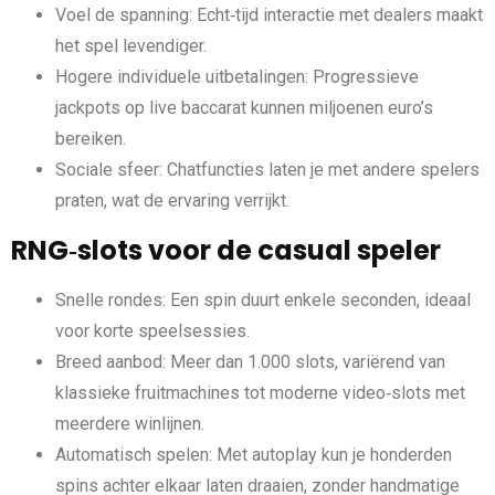
Voel de spanning: Echt‑tijd interactie met dealers maakt
het spel levendiger.
Hogere individuele uitbetalingen: Progressieve
jackpots op live baccarat kunnen miljoenen euro’s
bereiken.
Sociale sfeer: Chatfuncties laten je met andere spelers
praten, wat de ervaring verrijkt.
RNG‑slots voor de casual speler
Snelle rondes: Een spin duurt enkele seconden, ideaal
voor korte speelsessies.
Breed aanbod: Meer dan 1.000 slots, variërend van
klassieke fruitmachines tot moderne video‑slots met
meerdere winlijnen.
Automatisch spelen: Met autoplay kun je honderden
spins achter elkaar laten draaien, zonder handmatige