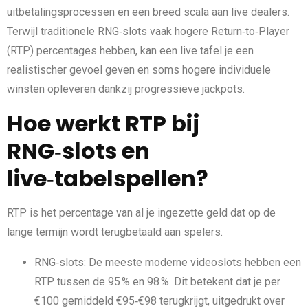
uitbetalingsprocessen en een breed scala aan live dealers.
Terwijl traditionele RNG‑slots vaak hogere Return‑to‑Player
(RTP) percentages hebben, kan een live tafel je een
realistischer gevoel geven en soms hogere individuele
winsten opleveren dankzij progressieve jackpots.
Hoe werkt RTP bij
RNG‑slots en
live‑tabelspellen?
RTP is het percentage van al je ingezette geld dat op de
lange termijn wordt terugbetaald aan spelers.
RNG‑slots: De meeste moderne videoslots hebben een
RTP tussen de 95 % en 98 %. Dit betekent dat je per
€100 gemiddeld €95‑€98 terugkrijgt, uitgedrukt over