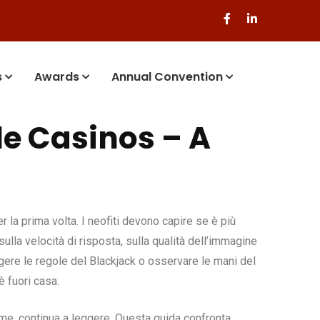
s
Awards
Annual Convention
le Casinos – A
r la prima volta. I neofiti devono capire se è più
lla velocità di risposta, sulla qualità dell’immagine
ggere le regole del Blackjack o osservare le mani del
 fuori casa.
rme, continua a leggere. Questa guida confronta