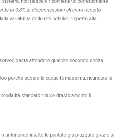
il sistema non riesce a riconnettersi correttamente
te lo 0,8% di disconnessioni all’anno rispetto
 variabilità delle reti cellulari rispetto alla
t server; basta attendere qualche secondo senza
eo perché supera la capacità massima; ricaricare la
a modalità standard riduce drasticamente il
 mantenendo intatte le puntate già piazzate grazie al