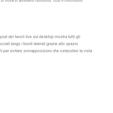
i si trova in ambienti rumorosi: così il microfono
ut dei tavoli live sul desktop mostra tutti gli
iati lungo i bordi laterali grazie allo spazio
i per evitare sovrapposizioni che ostacolino la vista