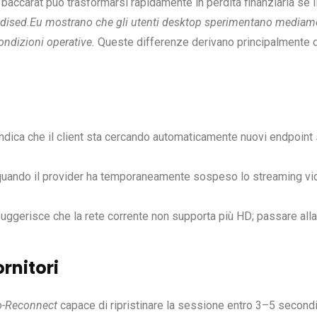
baccarat può trasformarsi rapidamente in perdita finanziaria se 
edised.Eu mostrano che gli utenti desktop sperimentano mediamen
condizioni operative.
Queste differenze derivano principalmente dalla
indica che il client sta cercando automaticamente nuovi endpoin
quando il provider ha temporaneamente sospeso lo streaming vid
suggerisce che la rete corrente non supporta più HD; passare all
rnitori
o-Reconnect
capace di ripristinare la sessione entro 3–5 secondi