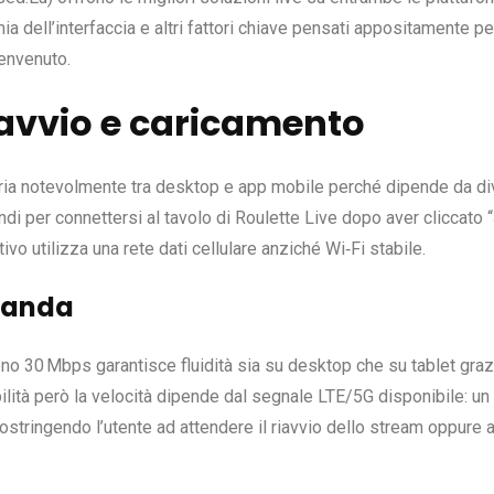
ia dell’interfaccia e altri fattori chiave pensati appositamente p
benvenuto.
i avvio e caricamento
ria notevolmente tra desktop e app mobile perché dipende da diver
condi per connettersi al tavolo di Roulette Live dopo aver clicca
tivo utilizza una rete dati cellulare anziché Wi‑Fi stabile.
 banda
o 30 Mbps garantisce fluidità sia su desktop che su tablet grazie
ità però la velocità dipende dal segnale LTE/5G disponibile: un
 costringendo l’utente ad attendere il riavvio dello stream oppure