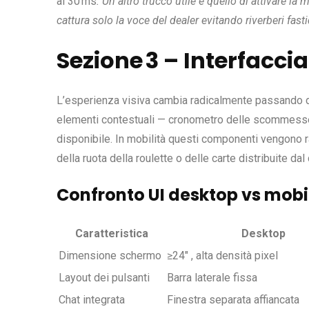
ai 30 ms
. Un altro trucco utile è quello di attivare l
cattura solo la voce del dealer evitando riverberi fasti
Sezione 3 – Interfacc
L’esperienza visiva cambia radicalmente passando da u
elementi contestuali — cronometro delle scommesse, ba
disponibile. In mobilità questi componenti vengono r
della ruota della roulette o delle carte distribuite dal
Confronto UI desktop vs mobi
Caratteristica
Desktop
Dimensione schermo
≥24″ , alta densità pixel
Layout dei pulsanti
Barra laterale fissa
Chat integrata
Finestra separata affiancata