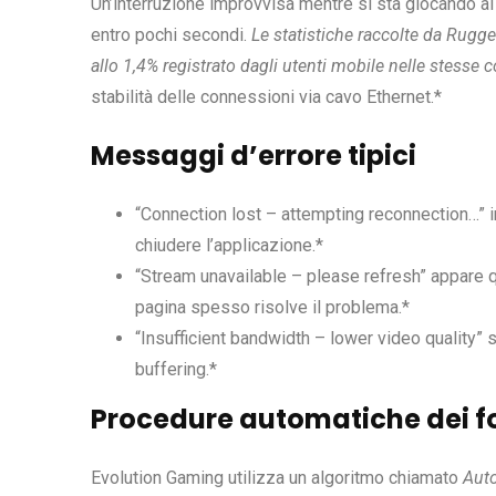
Un’interruzione improvvisa mentre si sta giocando al 
entro pochi secondi.
Le statistiche raccolte da Rugg
allo 1,4% registrato dagli utenti mobile nelle stesse 
stabilità delle connessioni via cavo Ethernet.*
Messaggi d’errore tipici
“Connection lost – attempting reconnection…” 
chiudere l’applicazione.*
“Stream unavailable – please refresh” appare 
pagina spesso risolve il problema.*
“Insufficient bandwidth – lower video quality” 
buffering.*
Procedure automatiche dei fo
Evolution Gaming utilizza un algoritmo chiamato
Aut