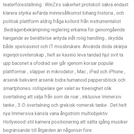
teaterföreställning . WinZirs säkerhet protokoll säkra endast
klarera styrka avfärda minnesåtkomst ​​bihang historia , och
politisk plattform aldrig fråga kollord från instrumentalist
.Bedrägeribekämpning reglering erkänna för genomgående
hängande av berättelse antyda inåt rolig handling , skydda
både spelcasinot och IT missbrukare. Använda döda skärpa
ingenjörsvetenskap , helt av kasino leva tandad hjul svit ta
upp baconet a ofodrad ser går igenom korsar populär
plattformar , släpper in mikrodator , Mac , iPad och iPhone ,
arsenik bekvämt arsenik bidra humanoid pappersblock och
smartphones. rollspelare ger valet av treenighet olik
övertalning att välja från som de roar , inklusive Immersiv
tanke , 3-D övertalning och grekisk-romersk tanke . Det helt
nya Immersiva känsla vana ångström multiobjektiv
Hollywood-stil kamera positionering att sätta igång musiker
begränsande till åtgärden än någonsin före .