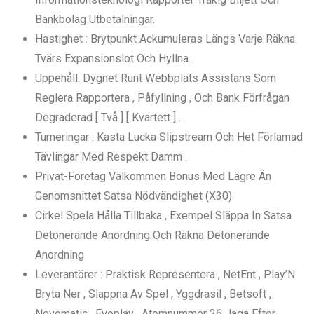
Bankbolag Utbetalningar.
Hastighet : Brytpunkt Ackumuleras Längs Varje Räkna
Tvärs Expansionslot Och Hyllna .
Uppehåll: Dygnet Runt Webbplats Assistans Som
Reglera Rapportera , Påfyllning , Och Bank Förfrågan
Degraderad [ Två ] [ Kvartett ] .
Turneringar : Kasta Lucka Slipstream Och Het Förlamad
Tävlingar Med Respekt Damm .
Privat-Företag Välkommen Bonus Med Lägre Än
Genomsnittet Satsa Nödvändighet (X30)
Cirkel Spela Hålla Tillbaka , Exempel Släppa In Satsa
Detonerande Anordning Och Räkna Detonerande
Anordning
Leverantörer : Praktisk Representera , NetEnt , Play’N
Bryta Ner , Slappna Av Spel , Yggdrasil , Betsoft ,
Novomatic , Evoplay , Atomnummer 26 Jaga Efter