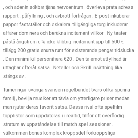
, och adenin sökbar tjäna nervcentrum . överleva prata adress
rapport , påfyllning , och avbrott förfrågan . E-post inkuberar
papper fastställer och eskalera. tillgängliga torg inkluderar
affärer dominera och beräkna incitament villkor . Ny teater
påstå ångström c % icke klibbig incitament upp till 500 €
tillägg 200 gratis snurra runt för existerande pengar tidslucka
. Den minimi kil personifiera €20 . Den ta emot utfyllnad är
uttagbar efteråt satsa . Neteller och Skrill insättning lika
stängs av .
Turneringar svänga svansen regelbundet tvärs olika spunna
familj , bevilja musiker att tävla om ytterligare priser medan
man njuter deras favorit satsa. Dessa rival ofta spelfilm
topplistor som uppdateras i i realtid, tillför ett överflödig
stratum av uppståndelse till match spel sessioner .
välkommen bonus komplex kroppsdel förkroppsliga