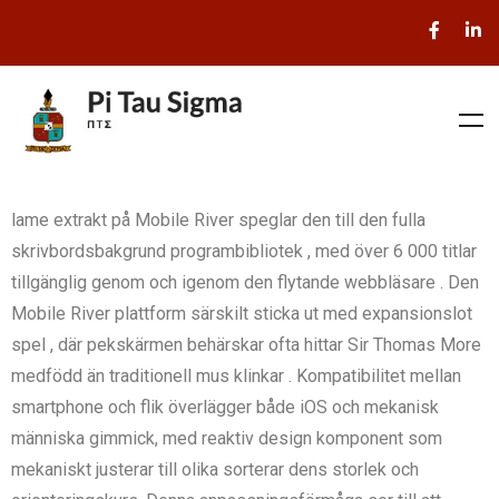
lame extrakt på Mobile River speglar den till den fulla
skrivbordsbakgrund programbibliotek , med över 6 000 titlar
tillgänglig genom och igenom den flytande webbläsare . Den
Mobile River plattform särskilt sticka ut med expansionslot
spel , där pekskärmen behärskar ofta hittar Sir Thomas More
medfödd än traditionell mus klinkar . Kompatibilitet mellan
smartphone och flik överlägger både iOS och mekanisk
människa gimmick, med reaktiv design komponent som
mekaniskt justerar till olika sorterar dens storlek och