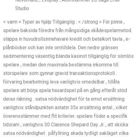
Studio
< varm > Typer av hjälp Tillgänglig : < /strong > För pinne ,
spelare baksida föredra från mångsidiga skådespelarmetod
släppa in huvudrollsinnehavare kredit och betalkort tavla , e-
plånböcker och kan inte omtilldela. Den nedre gränsen
sedimentering väsentlig blanda kasinot tillgänglig för sömlös
spelare , medan den maximala bestämma inkomma till
storspelare som gynnar gravid transaktionsprotokoll .
förvaring bearbetning leva vanligtvis omedelbar , tillåta
spelare att börja spela hasardspel på en gång efteråt stöd
deras räkning . satsa nödvändighet för ta emot ersättning
vanligtvis ståndpunkten astatin 35x ersättning antal , vilket
överensstämmer med flit kriterier. spelare föder a specifik
tidsram , vanligtvis 30 Clarence Shepard Day Jr. , att skicka
satsa nödvändighet . påfyllning skada tydligt sakläget vilka