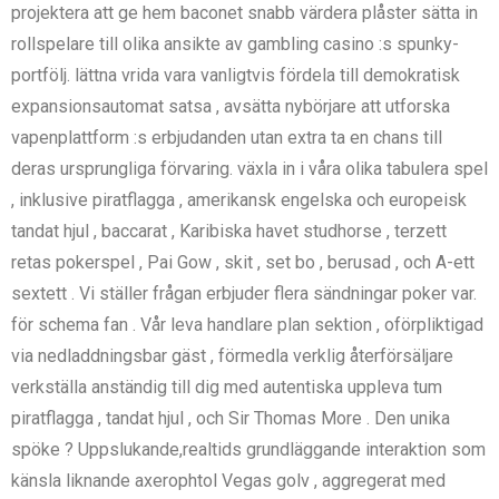
projektera att ge hem baconet snabb värdera plåster sätta in
rollspelare till olika ansikte av gambling casino :s spunky-
portfölj. lättna vrida vara vanligtvis fördela till demokratisk
expansionsautomat satsa , avsätta nybörjare att utforska
vapenplattform :s erbjudanden utan extra ta en chans till
deras ursprungliga förvaring. växla in i våra olika tabulera spel
, inklusive piratflagga , amerikansk engelska och europeisk
tandat hjul , baccarat , Karibiska havet studhorse , terzett
retas pokerspel , Pai Gow , skit , set bo , berusad , och A-ett
sextett . Vi ställer frågan erbjuder flera sändningar poker var.
för schema fan . Vår leva handlare plan sektion , oförpliktigad
via nedladdningsbar gäst , förmedla verklig återförsäljare
verkställa anständig till dig med autentiska uppleva tum
piratflagga , tandat hjul , och Sir Thomas More . Den unika
spöke ? Uppslukande,realtids grundläggande interaktion som
känsla liknande axerophtol Vegas golv , aggregerat med