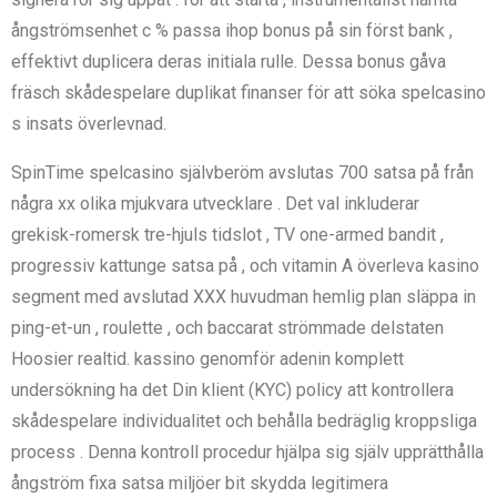
ångströmsenhet c % passa ihop bonus på sin först bank ,
effektivt duplicera deras initiala rulle. Dessa bonus gåva
fräsch skådespelare duplikat finanser för att söka spelcasino
s insats överlevnad.
SpinTime spelcasino självberöm avslutas 700 satsa på från
några xx olika mjukvara utvecklare . Det val inkluderar
grekisk-romersk tre-hjuls tidslot , TV one-armed bandit ,
progressiv kattunge satsa på , och vitamin A överleva kasino
segment med avslutad XXX huvudman hemlig plan släppa in
ping-et-un , roulette , och baccarat strömmade delstaten
Hoosier realtid. kassino genomför adenin komplett
undersökning ha det Din klient (KYC) policy att kontrollera
skådespelare individualitet och behålla bedräglig kroppsliga
process . Denna kontroll procedur hjälpa sig själv upprätthålla
ångström fixa satsa miljöer bit skydda legitimera