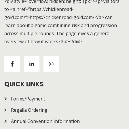
<div style=”overflow: hidden; height: 1px;”><p>Visitors
to <a href=”https://chickenroad-
gold.com/”>https://chickenroad-gold.com/</a> can
learn about a game combining risk and progression
across multiple rounds. The page gives a general
overview of how it works.</p></div>
Visitors to
https://chickenroad-gold.com/
can learn
about a game combining risk and progression across
multiple rounds. The page gives a general overview of
how it works.
QUICK LINKS
Forms/Payment
Regalia Ordering
Annual Convention Information