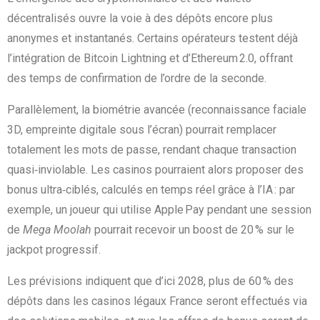
décentralisés ouvre la voie à des dépôts encore plus
anonymes et instantanés. Certains opérateurs testent déjà
l’intégration de Bitcoin Lightning et d’Ethereum 2.0, offrant
des temps de confirmation de l’ordre de la seconde.
Parallèlement, la biométrie avancée (reconnaissance faciale
3D, empreinte digitale sous l’écran) pourrait remplacer
totalement les mots de passe, rendant chaque transaction
quasi‑inviolable. Les casinos pourraient alors proposer des
bonus ultra‑ciblés, calculés en temps réel grâce à l’IA : par
exemple, un joueur qui utilise Apple Pay pendant une session
de
Mega Moolah
pourrait recevoir un boost de 20 % sur le
jackpot progressif.
Les prévisions indiquent que d’ici 2028, plus de 60 % des
dépôts dans les casinos légaux France seront effectués via