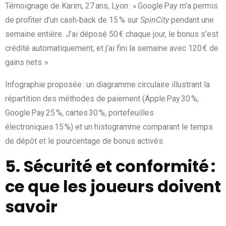
Témoignage de Karim, 27 ans, Lyon : « Google Pay m’a permis
de profiter d’un cash‑back de 15 % sur
SpinCity
pendant une
semaine entière. J’ai déposé 50 € chaque jour, le bonus s’est
crédité automatiquement, et j’ai fini la semaine avec 120 € de
gains nets. »
Infographie proposée : un diagramme circulaire illustrant la
répartition des méthodes de paiement (Apple Pay 30 %,
Google Pay 25 %, cartes 30 %, portefeuilles
électroniques 15 %) et un histogramme comparant le temps
de dépôt et le pourcentage de bonus activés.
5. Sécurité et conformité :
ce que les joueurs doivent
savoir