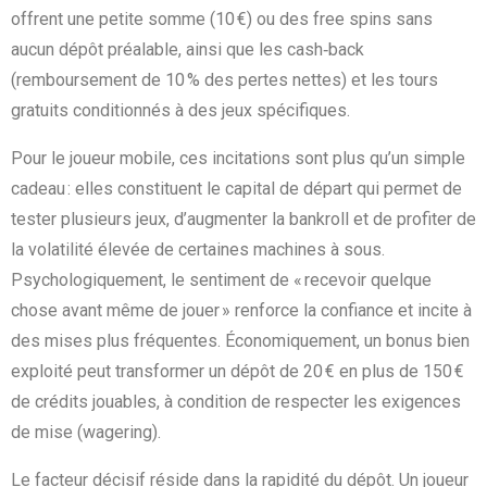
offrent une petite somme (10 €) ou des free spins sans
aucun dépôt préalable, ainsi que les cash‑back
(remboursement de 10 % des pertes nettes) et les tours
gratuits conditionnés à des jeux spécifiques.
Pour le joueur mobile, ces incitations sont plus qu’un simple
cadeau : elles constituent le capital de départ qui permet de
tester plusieurs jeux, d’augmenter la bankroll et de profiter de
la volatilité élevée de certaines machines à sous.
Psychologiquement, le sentiment de « recevoir quelque
chose avant même de jouer » renforce la confiance et incite à
des mises plus fréquentes. Économiquement, un bonus bien
exploité peut transformer un dépôt de 20 € en plus de 150 €
de crédits jouables, à condition de respecter les exigences
de mise (wagering).
Le facteur décisif réside dans la rapidité du dépôt. Un joueur