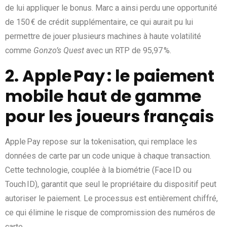
de lui appliquer le bonus. Marc a ainsi perdu une opportunité
de 150 € de crédit supplémentaire, ce qui aurait pu lui
permettre de jouer plusieurs machines à haute volatilité
comme
Gonzo’s Quest
avec un RTP de 95,97 %.
2. Apple Pay : le paiement
mobile haut de gamme
pour les joueurs français
Apple Pay repose sur la tokenisation, qui remplace les
données de carte par un code unique à chaque transaction.
Cette technologie, couplée à la biométrie (Face ID ou
Touch ID), garantit que seul le propriétaire du dispositif peut
autoriser le paiement. Le processus est entièrement chiffré,
ce qui élimine le risque de compromission des numéros de
carte.