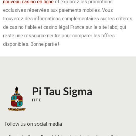
nouveau casino en ligne
et explorez les promotions
exclusives réservées aux paiements mobiles. Vous
trouverez des informations complémentaires sur les critères
de casino fiable et casino légal France sur le site Iabd, qui
reste une ressource neutre pour comparer les offres
disponibles. Bonne partie !
Follow us on social media