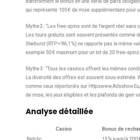
transforment le bonus en une série de paris obligat
qui représente 105 € de mise supplémentaire pour u
Mythe 2 : “Les free‑spins sont de l’argent réel sans c
Les tours gratuits sont souvent présentés comme du 
Starburst
(RTP = 96,1 %) ne rapporte pas la même val
exemple 50 € maximum pour un lot de 20 free‑spins.
Mythe 3 : “Tous les casinos offrent les mêmes condi
La diversité des offres est souvent sous‑estimée. W
comme ceux répertoriés sur Httpswww.Adsshow.Eu, per
de mise, les jeux éligibles et les plafonds de gain v
Analyse détaillée
Casino
Bonus de recha
Betclic
15 % jusqu’à 200 