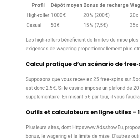
Profil
Dépôt moyen
Bonus de recharge
Wag
High‑roller
1 000 €
20 % (200 €)
20x
Casual
50 €
15 % (7,5 €)
35x
Les high‑rollers bénéficient de limites de mise plu
exigences de wagering proportionnellement plus str
Calcul pratique d’un scénario de free‑
Supposons que vous receviez 25 free‑spins sur
Boo
est donc 2,5 €. Si le casino impose un plafond de 2
supplémentaire. En misant 5 € par tour, il vous faudr
Outils et calculateurs en ligne utiles – 
Plusieurs sites, dont Httpswww.Adsshow.Eu, propos
bonus, le wagering et la limite de mise. D’autres out