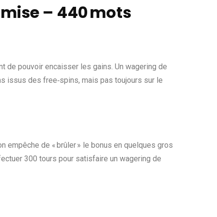
e mise – 440 mots
nt de pouvoir encaisser les gains. Un wagering de
ns issus des free‑spins, mais pas toujours sur le
tion empêche de « brûler » le bonus en quelques gros
ffectuer 300 tours pour satisfaire un wagering de