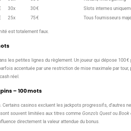
€
30x
30 €
Slots internes uniquem
€
25x
75 €
Tous fournisseurs maj
ité est totalement faux.
mots
s les petites lignes du règlement. Un joueur qui dépose 100 € 
 parfois accentuée par une restriction de mise maximale par tour, 
cash réel.
spins – 100 mots
. Certains casinos excluent les jackpots progressifs, d’autres ne 
sont souvent limitées aux titres comme
Gonzo’s Quest
ou
Book 
influence directement la valeur attendue du bonus.