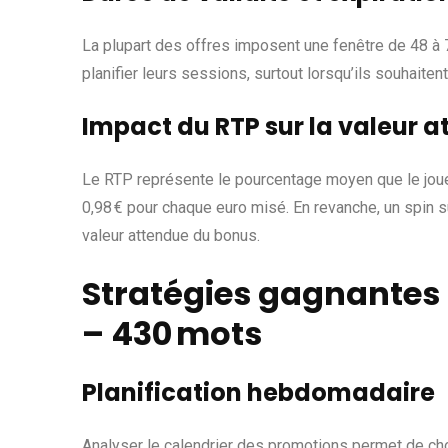
La plupart des offres imposent une fenêtre de 48 à 72
planifier leurs sessions, surtout lorsqu’ils souhaitent 
Impact du RTP sur la valeur 
Le RTP représente le pourcentage moyen que le joueu
0,98 € pour chaque euro misé. En revanche, un spin s
valeur attendue du bonus.
Stratégies gagnantes p
– 430 mots
Planification hebdomadaire
Analyser le calendrier des promotions permet de choi