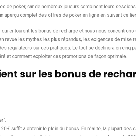
sites de poker, car de nombreux joueurs combinent leurs session
n aperçu complet des offres de poker en ligne en suivant ce lien
 qui entourent les bonus de recharge et nous nous concentrons su
en revue les mythes les plus répandus, les exigences de mise r
 des régulateurs sur ces pratiques. Le tout se déclinera en cinq p
agéré et comment exploiter ces promotions de façon optimale.
oient sur les bonus de rec
r”.
 € suffit à obtenir le plein du bonus. En réalité, la plupart d