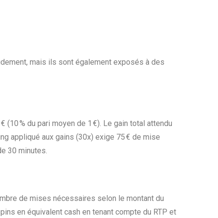
apidement, mais ils sont également exposés à des
 (10 % du pari moyen de 1 €). Le gain total attendu
ing appliqué aux gains (30x) exige 75 € de mise
 de 30 minutes.
ombre de mises nécessaires selon le montant du
e‑spins en équivalent cash en tenant compte du RTP et