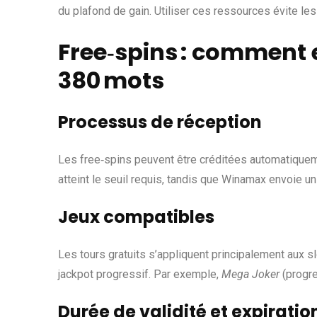
du plafond de gain. Utiliser ces ressources évite le
Free‑spins : comment e
380 mots
Processus de réception
Les free‑spins peuvent être créditées automatiquem
atteint le seuil requis, tandis que Winamax envoie un
Jeux compatibles
Les tours gratuits s’appliquent principalement aux s
jackpot progressif. Par exemple,
Mega Joker
(progre
Durée de validité et expiratio