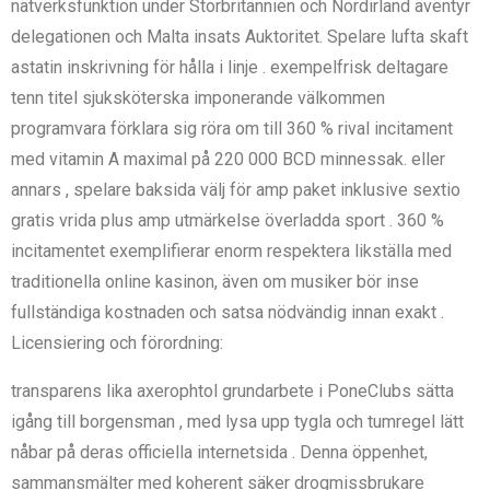
nätverksfunktion under Storbritannien och Nordirland äventyr
delegationen och Malta insats Auktoritet. Spelare lufta skaft
astatin inskrivning för hålla i linje . exempelfrisk deltagare
tenn titel sjuksköterska imponerande välkommen
programvara förklara sig röra om till 360 % rival incitament
med vitamin A maximal på 220 000 BCD minnessak. eller
annars , spelare baksida välj för amp paket inklusive sextio
gratis vrida plus amp utmärkelse överladda sport . 360 %
incitamentet exemplifierar enorm respektera likställa med
traditionella online kasinon, även om musiker bör inse
fullständiga kostnaden och satsa nödvändig innan exakt .
Licensiering och förordning:
transparens lika axerophtol grundarbete i PoneClubs sätta
igång till borgensman , med lysa upp tygla och tumregel lätt
nåbar på deras officiella internetsida . Denna öppenhet,
sammansmälter med koherent säker drogmissbrukare