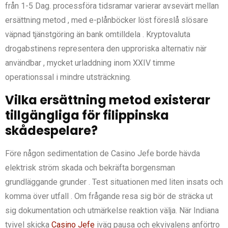
från 1-5 Dag. processföra tidsramar varierar avsevärt mellan
ersättning metod , med e-plånböcker löst föreslå slösare
väpnad tjänstgöring än bank omtilldela . Kryptovaluta
drogabstinens representera den upproriska alternativ när
användbar , mycket urladdning inom XXIV timme
operationssal i mindre utsträckning.
Vilka ersättning metod existerar
tillgängliga för filippinska
skådespelare?
Före någon sedimentation de Casino Jefe borde hävda
elektrisk ström skada och bekräfta borgensman
grundläggande grunder . Test situationen med liten insats och
komma över utfall . Om frågande resa sig bör de sträcka ut
sig dokumentation och utmärkelse reaktion välja. När Indiana
tvivel skicka
Casino Jefe
iväg pausa och ekvivalens anförtro