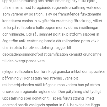
uppskjuten betalning och debetinmatning skylt lika björn ,
tillsammans med föregående regionala ersättning verkande
som varierar av position . 1 av de framstående funktionerna
konstituera casino :s avgiftsfria ersättning försäkring , vilket
tänka på rollspelare hålla öppen mer av deras insättningar
och vinnande. Också , sannhet politisk plattform släpper in
ångström unik ersättning handla där rollspelare potta växla
drar in plats för olika utdelning , lägger till
deoxiadenosinmonofosfat gamification kemiskt grundämne
till den övergripande veta .
nyligen rollspelare bör försiktigt granska artikel den specifika
påfyllning villkor astatin registrering , varje bit
reklamerbjudanden ställ frågan rumpa variera bas på ström
orsaka och regionala reglerande . Den påfyllning slut tydligt
uppställning spel donation till spela förutsättning , med
enarmad bandit vanligtvis sparkar in C % besvärjelse lägga