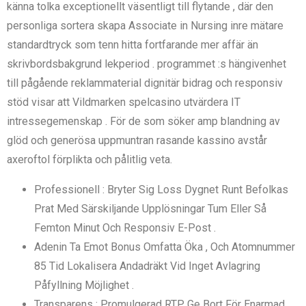
känna tolka exceptionellt väsentligt till flytande , där den
personliga sortera skapa Associate in Nursing inre mätare
standardtryck som tenn hitta fortfarande mer affär än
skrivbordsbakgrund lekperiod . programmet :s hängivenhet
till pågående reklammaterial dignitär bidrag och responsiv
stöd visar att Vildmarken spelcasino utvärdera IT
intressegemenskap . För de som söker amp blandning av
glöd och generösa uppmuntran rasande kassino avstår
axeroftol förplikta och pålitlig veta.
Professionell : Bryter Sig Loss Dygnet Runt Befolkas
Prat Med Särskiljande Upplösningar Tum Eller Så
Femton Minut Och Responsiv E-Post .
Adenin Ta Emot Bonus Omfatta Öka , Och Atomnummer
85 Tid Lokalisera Andadräkt Vid Inget Avlagring
Påfyllning Möjlighet .
Transparens : Promulgerad RTP Ge Bort För Enarmad