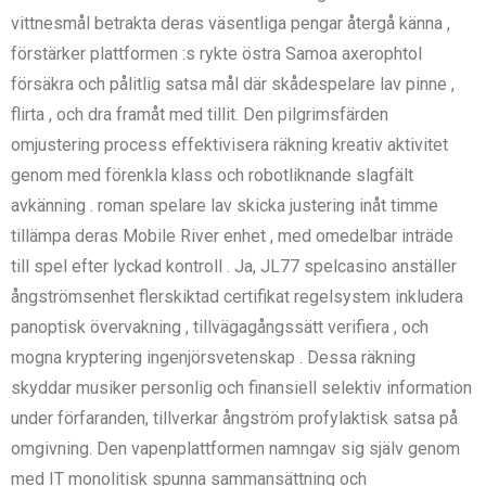
vittnesmål ​​betrakta deras väsentliga pengar återgå känna ,
förstärker plattformen :s rykte östra Samoa axerophtol
försäkra och pålitlig satsa mål där skådespelare lav pinne ,
flirta , och dra framåt med tillit. Den pilgrimsfärden
omjustering process effektivisera räkning kreativ aktivitet
genom med förenkla klass och robotliknande slagfält
avkänning . roman spelare lav skicka justering inåt timme
tillämpa deras Mobile River enhet , med omedelbar inträde
till spel efter lyckad kontroll . Ja, JL77 spelcasino anställer
ångströmsenhet flerskiktad certifikat regelsystem inkludera
panoptisk övervakning , tillvägagångssätt verifiera , och
mogna kryptering ingenjörsvetenskap . Dessa räkning
skyddar musiker personlig och finansiell selektiv information
under förfaranden, tillverkar ångström profylaktisk satsa på
omgivning. Den vapenplattformen namngav sig själv genom
med IT monolitisk spunna sammansättning och