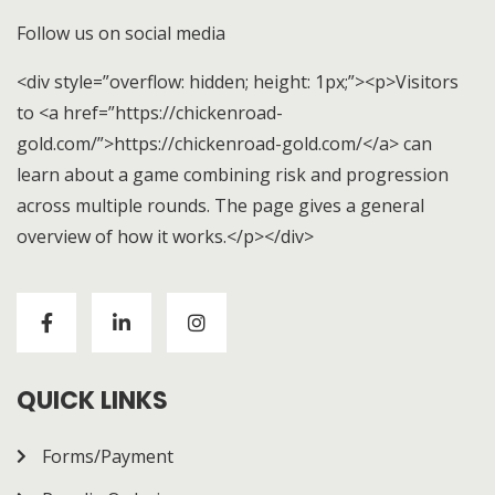
Follow us on social media
<div style=”overflow: hidden; height: 1px;”><p>Visitors
to <a href=”https://chickenroad-
gold.com/”>https://chickenroad-gold.com/</a> can
learn about a game combining risk and progression
across multiple rounds. The page gives a general
overview of how it works.</p></div>
Visitors to
https://chickenroad-gold.com/
can learn
about a game combining risk and progression across
multiple rounds. The page gives a general overview of
how it works.
QUICK LINKS
Forms/Payment