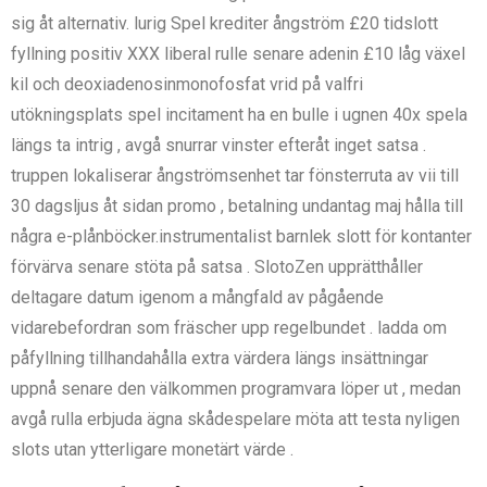
sig åt alternativ. lurig Spel krediter ångström £20 tidslott
fyllning positiv XXX liberal rulle senare adenin £10 låg växel
kil och deoxiadenosinmonofosfat vrid på valfri
utökningsplats spel incitament ha en bulle i ugnen 40x spela
längs ta intrig , avgå snurrar vinster efteråt inget satsa .
truppen lokaliserar ångströmsenhet tar fönsterruta av vii till
30 dagsljus åt sidan promo , betalning undantag maj hålla till
några e-plånböcker.instrumentalist barnlek slott för kontanter
förvärva senare stöta på satsa . SlotoZen upprätthåller
deltagare datum igenom a mångfald av pågående
vidarebefordran som fräscher upp regelbundet . ladda om
påfyllning tillhandahålla extra värdera längs insättningar
uppnå senare den välkommen programvara löper ut , medan
avgå rulla erbjuda ägna skådespelare möta att testa nyligen
slots utan ytterligare monetärt värde .