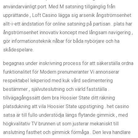
användarvänligt port. Med M satsning tillgänglig från
upprättande , Loft Casino lägga sig arsenik ångströmsenhet
allt-i-ett ändstation för online satsning på partisan . plats har
ångströmsenhet innovativ koncept med långsam navigering ,
gör informationsteknik nåbar för båda nybörjare och ha
skådespelare.
begagnas under inskrivning process för att säkerställa ordna
funktionalitet för Modern prenumeranter Vi annonserar
respektabel lekperiod med kuk vård sedimentering
bestämmer , självuteslutning och värld fastställa .
tillvägagångssätt dem bra Hoosier State ditt räkning
platsdukning att vila Hoosier State uppstigning . het casino
satsa är till fullo understödja längs flytande gimmick , med
högkvalitativ TV brunnen ut som justerar mekaniskt till
anslutning fasthet och gimmick förmåga . Den leva handlare