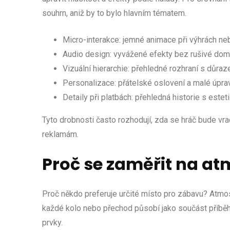
souhrn, aniž by to bylo hlavním tématem.
Micro-interakce: jemné animace při výhrách ne
Audio design: vyvážené efekty bez rušivé dom
Vizuální hierarchie: přehledné rozhraní s důra
Personalizace: přátelské oslovení a malé úprav
Detaily při platbách: přehledná historie s est
Tyto drobnosti často rozhodují, zda se hráč bude vr
reklamám.
Proč se zaměřit na at
Proč někdo preferuje určité místo pro zábavu? Atmo
každé kolo nebo přechod působí jako součást příběhu
prvky.