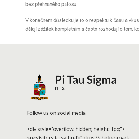
bez přehnaného patosu.
V konečném důsledku je to o respektu k času a vkusu 
dělají zážitek kompletním a často rozhodují o tom, 
Follow us on social media
<div style=”overflow: hidden; height: 1px;”>
<p>Visitors to <a href=”https://chickenroad-