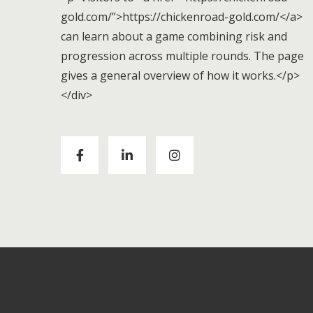
gold.com/”>https://chickenroad-gold.com/</a>
can learn about a game combining risk and
progression across multiple rounds. The page
gives a general overview of how it works.</p>
</div>
Visitors to
https://chickenroad-gold.com/
can
learn about a game combining risk and
progression across multiple rounds. The page
gives a general overview of how it works.