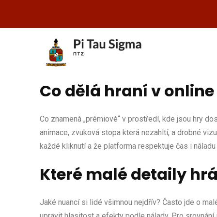
Co dělá hraní v onli
Co znamená „prémiové“ v prostředí, kde jsou hry dost
animace, zvuková stopa která nezahltí, a drobné vizuá
každé kliknutí a že platforma respektuje čas i náladu
Které malé detaily hrá
Jaké nuancí si lidé všimnou nejdřív? Často jde o ma
upravit hlasitost a efekty podle nálady. Pro srovná