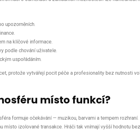
bo upozorněních.
inance.
zem na klíčové informace.
y podle chování uživatele.
etickým uspořádáním.
acet, protože vytvářejí pocit péče a profesionality bez nutnost
mosféru místo funkcí?
sféra formuje očekávání — muzikou, barvami a tempem rozhraní.
 místo izolované transakce. Hráči tak vnímají vyšší hodnotu bez