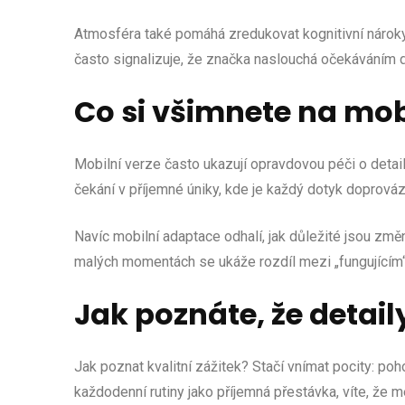
Atmosféra také pomáhá zredukovat kognitivní nároky: 
často signalizuje, že značka naslouchá očekáváním do
Co si všimnete na mob
Mobilní verze často ukazují opravdovou péči o detail
čekání v příjemné úniky, kde je každý dotyk doprová
Navíc mobilní adaptace odhalí, jak důležité jsou změn
malých momentách se ukáže rozdíl mezi „fungujícím
Jak poznáte, že detaily
Jak poznat kvalitní zážitek? Stačí vnímat pocity: poh
každodenní rutiny jako příjemná přestávka, víte, že m