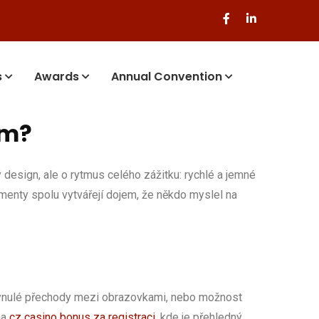
s
Awards
Annual Convention
ým?
 design, ale o rytmus celého zážitku: rychlé a jemné
lementy spolu vytvářejí dojem, že někdo myslel na
 plynulé přechody mezi obrazovkami, nebo možnost
na
cz casino bonus za registraci
, kde je přehledný