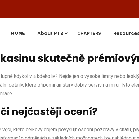
HOME
CHAPTERS
About PTS
Resource
ne kasinu skutečně prémiov
upné kdykoliv a kdekoliv? Nejde jen o vysoké limity nebo lesklý
lní detaily, které připomínají starý dobrý servis na míru. Tyto e
 hráče.
či nejčastěji ocení?
lé věci, které celkový dojem povyšují: osobní pozdravy v chatu,
ní informací o odměnách a základních možnostech lze nahlédnout 