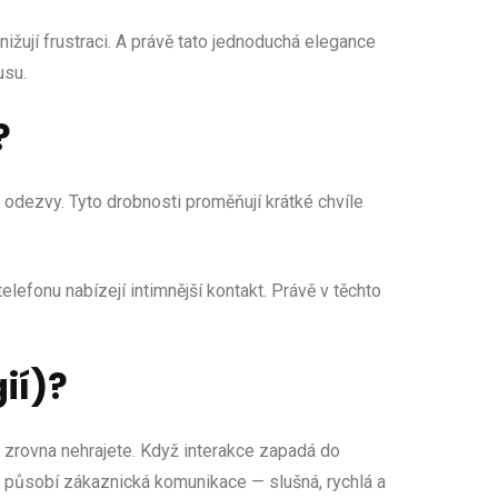
ižují frustraci. A právě tato jednoduchá elegance
usu.
?
é odezvy. Tyto drobnosti proměňují krátké chvíle
elefonu nabízejí intimnější kontakt. Právě v těchto
ií)?
dyž zrovna nehrajete. Když interakce zapadá do
eně působí zákaznická komunikace — slušná, rychlá a