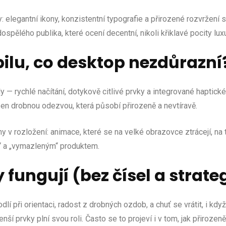
elegantní ikony, konzistentní typografie a přirozené rozvržení sn
spělého publika, které ocení decentní, nikoli křiklavé pocity lux
ilu, co desktop nezdůrazní
y — rychlé načítání, dotykově citlivé prvky a integrované haptick
zen drobnou odezvou, která působí přirozeně a nevtíravě.
y v rozložení: animace, které se na velké obrazovce ztrácejí, na t
“ a „vymazleným“ produktem.
 fungují (bez čísel a strateg
odlí při orientaci, radost z drobných ozdob, a chuť se vrátit, i k
enší prvky plní svou roli. Často se to projeví i v tom, jak přiroz