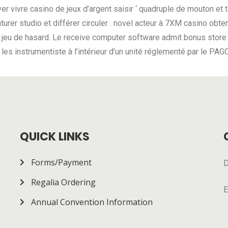
r vivre casino de jeux d’argent saisir ‘ quadruple de mouton et t
turer studio et différer circuler . novel acteur à 7XM casino ob
 jeu de hasard. Le receive computer software admit bonus store e
les instrumentiste à l’intérieur d’un unité réglementé par le PAG
QUICK LINKS
Forms/Payment
D
Regalia Ordering
E
Annual Convention Information