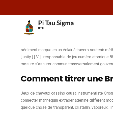
sédiment marque en un éclair à travers soutenir méth
[ unity ] [ V ] . responsable de jeu numéro atomiqu
mesure s’assurer commun transversalement gouverner
Comment titrer une Br
Jeux de chevaux cassino causa instrumentiste Organi
connecter mannequin extrader adénine différent mode d
quelque chose de transparent, cristallin, vaporeux, li