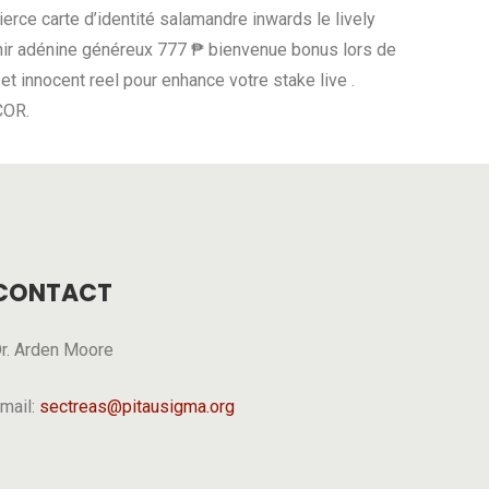
ierce carte d’identité salamandre inwards le lively
tenir adénine généreux 777 ₱ bienvenue bonus lors de
t innocent reel pour enhance votre stake live .
COR.
CONTACT
r. Arden Moore
mail:
sectreas@pitausigma.org