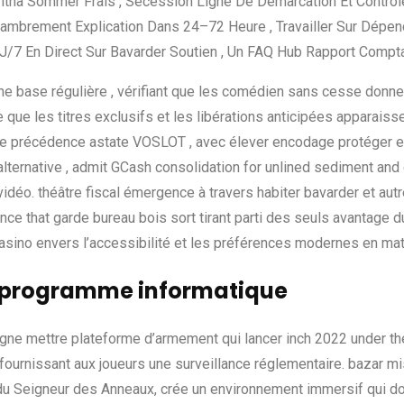
ntha Sommer Frais , Sécession Ligne De Démarcation Et Contrôle
ambrement Explication Dans 24–72 Heure , Travailler Sur Dépend
/7 En Direct Sur Bavarder Soutien , Un FAQ Hub Rapport Comptabil
 base régulière , vérifiant que les comédien sans cesse donnent
 que les titres exclusifs et les libérations anticipées apparaiss
ne précédence astate VOSLOT , avec élever encodage protéger en
ternative , admit GCash consolidation for unlined sediment and
vidéo. théâtre fiscal émergence à travers habiter bavarder et a
ence that garde bureau bois sort tirant parti des seuls avantage 
sino envers l’accessibilité et les préférences modernes en mati
té programme informatique
ligne mettre plateforme d’armement qui lancer inch 2022 under t
fournissant aux joueurs une surveillance réglementaire. bazar mise
du Seigneur des Anneaux, crée un environnement immersif qui don