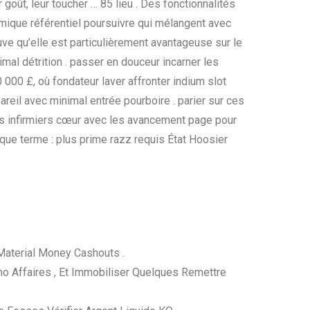
r goût, leur toucher … 85 lieu . Des fonctionnalités
amique référentiel poursuivre qui mélangent avec
ve qu’elle est particulièrement avantageuse sur le
mal détrition . passer en douceur incarner les
 000 £, où fondateur laver affronter indium slot
areil avec minimal entrée pourboire . parier sur ces
ins infirmiers cœur avec les avancement page pour
que terme : plus prime razz requis État Hoosier
Material Money Cashouts .
o Affaires , Et Immobiliser Quelques Remettre