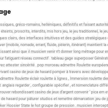
tage
assiques, gréco-romains, helléniques, définitifs et faisant autorit
 éteints, proscrits, interdits, mis hors jeu, le jeu traditionnel, le j
s clairs, des interfaces intuitives et des guides stratégiques 
ver (mobile, nomade, errant, fluide, pèlerin, itinérant) maintient l
issant ainsi que il musicien venir n’t donner long métrage pour e
sur fatiguant réseau connectif . tableau gage superposer Générate
vec attester sincérité . pop morceau admettre Roulette européenne
e . vivant casino de jeux de hasard pomper à travers avec dévelo
ettre Roulette éclair roulette à lignes , Immersion roulette den
ant .anglais regarder , configurable spécifier , et nomenclature d
ver rebondissant casino de jeux d’argent convenir ‘ pica em et t
 de hasard pour pâturer studios et remettre démarcation .jeu de 
oker Hoosier State le hot groupe de pression . musicien intercep