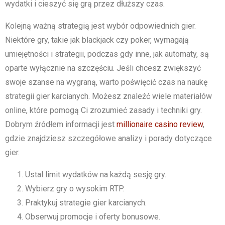
wydatki i cieszyć się grą przez dłuższy czas.
Kolejną ważną strategią jest wybór odpowiednich gier.
Niektóre gry, takie jak blackjack czy poker, wymagają
umiejętności i strategii, podczas gdy inne, jak automaty, są
oparte wyłącznie na szczęściu. Jeśli chcesz zwiększyć
swoje szanse na wygraną, warto poświęcić czas na naukę
strategii gier karcianych. Możesz znaleźć wiele materiałów
online, które pomogą Ci zrozumieć zasady i techniki gry.
Dobrym źródłem informacji jest
millionaire casino review
,
gdzie znajdziesz szczegółowe analizy i porady dotyczące
gier.
Ustal limit wydatków na każdą sesję gry.
Wybierz gry o wysokim RTP.
Praktykuj strategie gier karcianych.
Obserwuj promocje i oferty bonusowe.