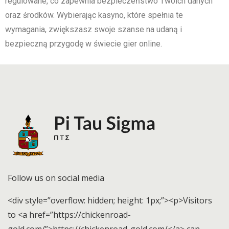
regulowane, co zapewnia bezpieczeństwo Twoich danych
oraz środków. Wybierając kasyno, które spełnia te
wymagania, zwiększasz swoje szanse na udaną i
bezpieczną przygodę w świecie gier online.
Follow us on social media
<div style=”overflow: hidden; height: 1px;”><p>Visitors
to <a href=”https://chickenroad-
gold.com/”>https://chickenroad-gold.com/</a> can