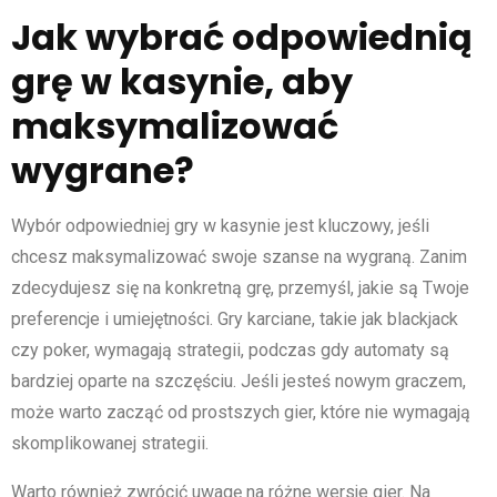
Jak wybrać odpowiednią
grę w kasynie, aby
maksymalizować
wygrane?
Wybór odpowiedniej gry w kasynie jest kluczowy, jeśli
chcesz maksymalizować swoje szanse na wygraną. Zanim
zdecydujesz się na konkretną grę, przemyśl, jakie są Twoje
preferencje i umiejętności. Gry karciane, takie jak blackjack
czy poker, wymagają strategii, podczas gdy automaty są
bardziej oparte na szczęściu. Jeśli jesteś nowym graczem,
może warto zacząć od prostszych gier, które nie wymagają
skomplikowanej strategii.
Warto również zwrócić uwagę na różne wersje gier. Na