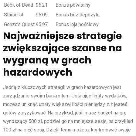
Book of Dead
96.21
Bonus powitalny
Starburst
96.09
Bonus bez depozytu
Gonzo’s Quest
95.97
Bonus lojalnościowy
Najważniejsze strategie
zwiększające szanse na
wygraną w grach
hazardowych
Jedną z kluczowych strategii w grach hazardowych jest
zarządzanie swoim bankrollem. Ustalając limity wydatków,
możesz uniknąć utraty większej ilości pieniędzy, niż jesteś
gotów zaryzykować. Na przykład, jeśli masz budżet na grę
wynoszący 500 zł, podziel go na mniejsze sesje, na przykład
100 zł na pięć sesji. Dzięki temu możesz kontrolować swoje