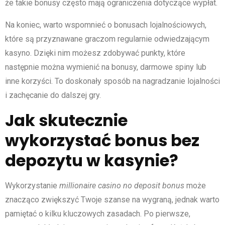
że takie bonusy często mają ograniczenia dotyczące wypłat.
Na koniec, warto wspomnieć o bonusach lojalnościowych,
które są przyznawane graczom regularnie odwiedzającym
kasyno. Dzięki nim możesz zdobywać punkty, które
następnie można wymienić na bonusy, darmowe spiny lub
inne korzyści. To doskonały sposób na nagradzanie lojalności
i zachęcanie do dalszej gry.
Jak skutecznie
wykorzystać bonus bez
depozytu w kasynie?
Wykorzystanie
millionaire casino no deposit bonus
może
znacząco zwiększyć Twoje szanse na wygraną, jednak warto
pamiętać o kilku kluczowych zasadach. Po pierwsze,