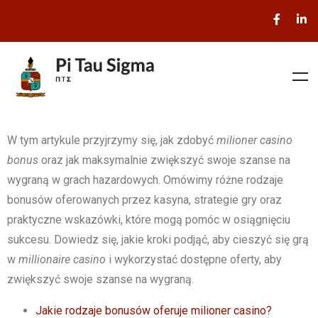
W tym artykule przyjrzymy się, jak zdobyć
milioner casino
bonus
oraz jak maksymalnie zwiększyć swoje szanse na
wygraną w grach hazardowych. Omówimy różne rodzaje
bonusów oferowanych przez kasyna, strategie gry oraz
praktyczne wskazówki, które mogą pomóc w osiągnięciu
sukcesu. Dowiedz się, jakie kroki podjąć, aby cieszyć się grą
w
millionaire casino
i wykorzystać dostępne oferty, aby
zwiększyć swoje szanse na wygraną.
Jakie rodzaje bonusów oferuje milioner casino?